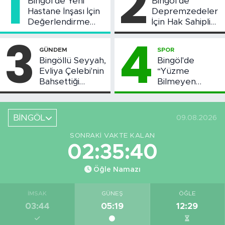
1
2
Bingöl’de Yeni
Bingöl’de
Hastane İnşası İçin
Depremzedeler
Değerlendirme
İçin Hak Sahipliği
Toplantısı Yapıldı
Askı Süreci
3
4
Başladı
GÜNDEM
SPOR
Bingöllü Seyyah,
Bingöl'de
Evliya Çelebi'nin
“Yüzme
Bahsettiği
Bilmeyen
Bingöl'deki O
Kalmasın”
Yeri Görüntüledi
Projesi Devam
Ediyor
BİNGÖL
09.08.2026
SONRAKI VAKTE KALAN
02:35:39
Öğle Namazı
İMSAK
GÜNEŞ
ÖĞLE
03:44
05:19
12:29