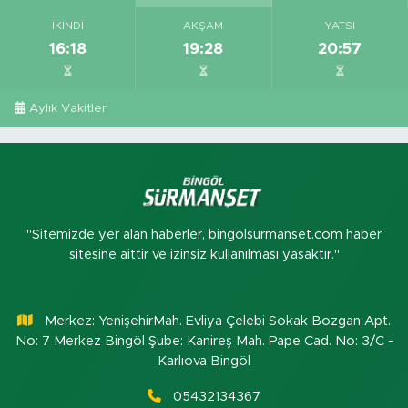
İKINDI
AKŞAM
YATSI
16:18
19:28
20:57
Aylık Vakitler
"Sitemizde yer alan haberler, bingolsurmanset.com haber
sitesine aittir ve izinsiz kullanılması yasaktır."
Merkez: YenişehirMah. Evliya Çelebi Sokak Bozgan Apt.
No: 7 Merkez Bingöl Şube: Kanireş Mah. Pape Cad. No: 3/C -
Karlıova Bingöl
05432134367