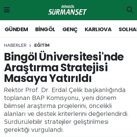
Gündem
Merkez Nöbetçi Eczaneler
GÜNDEM
BİNGÖL
GENÇ
KARLIOVA
SOLHA
Genç
Merkez Hava Durumu
HABERLER
EĞİTİM
Bingöl Üniversitesi'nde
Solhan
Merkez Trafik Yoğunluk Haritası
Araştırma Stratejisi
Karlıova
Süper Lig Puan Durumu ve Fikstür
Masaya Yatırıldı
Adaklı-Kiğı
Tüm Manşetler
Rektör Prof. Dr. Erdal Çelik başkanlığında
toplanan BAP Komisyonu, yeni dönem
Yayladere-Yedisu
Son Dakika Haberleri
bilimsel araştırma projelerini, öncelikli
alanları ve destek kriterlerini değerlendirdi.
MD Prestij Dergisi
Haber Arşivi
Sürdürülebilir stratejiler geliştirilmesi
gerektiği vurgulandı.
Siyaset