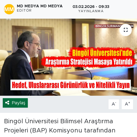
MD MEDYA MD MEDYA
03.02.2026 - 09:33
Spor
EDITÖR
YAYINLANMA
Yaşam
Sağlık
Eğitim
Ekonomi
Hava Durumu
Paylaş
-
+
A
A
Tavz Der
Bingöl Kaza Haberleri
Bingöl Üniversitesi Bilimsel Araştırma
Projeleri (BAP) Komisyonu tarafından