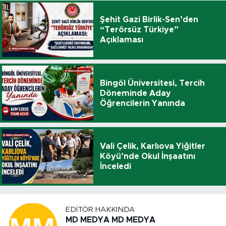
Şehit Gazi Birlik-Sen’den
“Terörsüz Türkiye”
Açıklaması
Bingöl Üniversitesi, Tercih
Döneminde Aday
Öğrencilerin Yanında
Vali Çelik, Karlıova Yiğitler
Köyü’nde Okul İnşaatını
İnceledi
EDITÖR HAKKINDA
MD MEDYA MD MEDYA