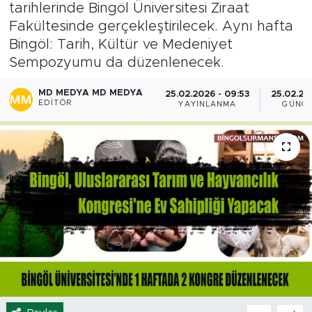
tarihlerinde Bingöl Üniversitesi Ziraat
Spor
Fakültesinde gerçekleştirilecek. Aynı hafta
Bingöl: Tarih, Kültür ve Medeniyet
Yaşam
Sempozyumu da düzenlenecek.
MD MEDYA MD MEDYA
Sağlık
25.02.2026 - 09:53
25.02.202
EDITÖR
YAYINLANMA
GÜNCE
Eğitim
Ekonomi
Hava Durumu
Tavz Der
Bingöl Kaza Haberleri