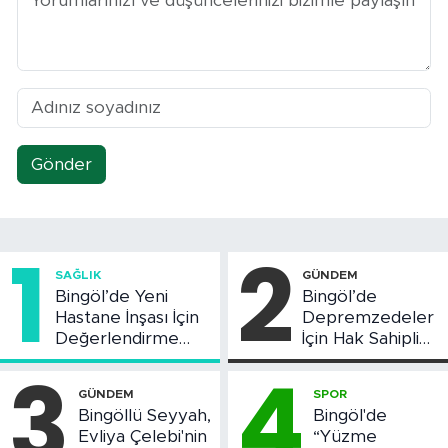
Gönder
1
2
SAĞLIK
GÜNDEM
Bingöl’de Yeni
Bingöl’de
Hastane İnşası İçin
Depremzedeler
Değerlendirme
İçin Hak Sahipliği
Toplantısı Yapıldı
Askı Süreci
3
4
Başladı
GÜNDEM
SPOR
Bingöllü Seyyah,
Bingöl'de
Evliya Çelebi'nin
“Yüzme