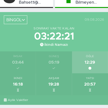
Bahsettiği
Bilmeyen
Bingöl'deki O
Kalmasın”
Yeri Görüntüledi
Projesi Devam
Ediyor
BİNGÖL
09.08.2026
SONRAKI VAKTE KALAN
03:22:21
İkindi Namazı
İMSAK
GÜNEŞ
ÖĞLE
03:44
05:19
12:29
İKINDI
AKŞAM
YATSI
16:18
19:28
20:57
Aylık Vakitler