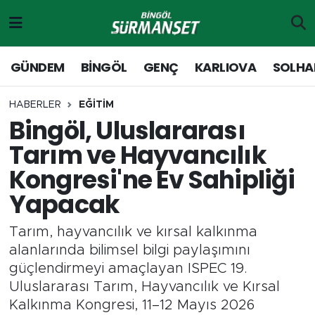
Gündem
Merkez Nöbetçi Eczaneler
GÜNDEM
BİNGÖL
GENÇ
KARLIOVA
SOLHA
Genç
Merkez Hava Durumu
HABERLER
EĞİTİM
Bingöl, Uluslararası
Solhan
Merkez Trafik Yoğunluk Haritası
Tarım ve Hayvancılık
Karlıova
Süper Lig Puan Durumu ve Fikstür
Kongresi'ne Ev Sahipliği
Yapacak
Adaklı-Kiğı
Tüm Manşetler
Tarım, hayvancılık ve kırsal kalkınma
Yayladere-Yedisu
Son Dakika Haberleri
alanlarında bilimsel bilgi paylaşımını
güçlendirmeyi amaçlayan ISPEC 19.
MD Prestij Dergisi
Haber Arşivi
Uluslararası Tarım, Hayvancılık ve Kırsal
Kalkınma Kongresi, 11–12 Mayıs 2026
Siyaset