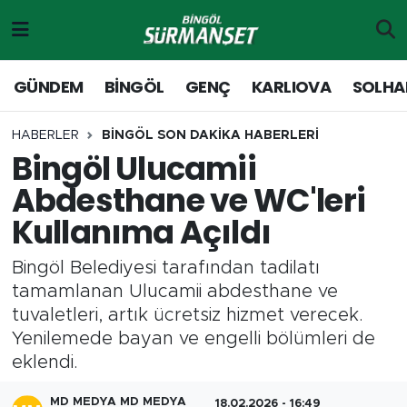
Gündem
Merkez Nöbetçi Eczaneler
GÜNDEM
BİNGÖL
GENÇ
KARLIOVA
SOLHA
Genç
Merkez Hava Durumu
HABERLER
BİNGÖL SON DAKİKA HABERLERİ
Bingöl Ulucamii
Solhan
Merkez Trafik Yoğunluk Haritası
Abdesthane ve WC'leri
Karlıova
Süper Lig Puan Durumu ve Fikstür
Kullanıma Açıldı
Adaklı-Kiğı
Tüm Manşetler
Bingöl Belediyesi tarafından tadilatı
tamamlanan Ulucamii abdesthane ve
Yayladere-Yedisu
Son Dakika Haberleri
tuvaletleri, artık ücretsiz hizmet verecek.
Yenilemede bayan ve engelli bölümleri de
MD Prestij Dergisi
Haber Arşivi
eklendi.
Siyaset
MD MEDYA MD MEDYA
18.02.2026 - 16:49