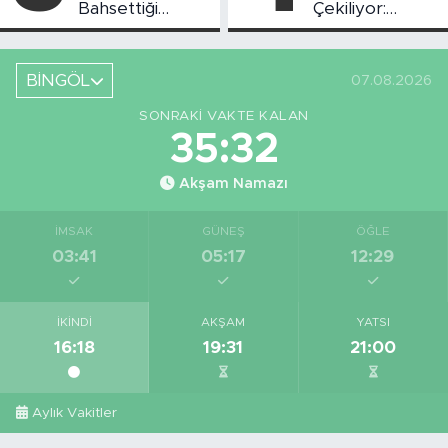
Bahsettiği
Çekiliyor:
Bingöl'deki O
Piknikçi Sayısı
Yeri Görüntüledi
Azaldı
BİNGÖL
07.08.2026
SONRAKI VAKTE KALAN
35:31
Akşam Namazı
İMSAK
GÜNEŞ
ÖĞLE
03:41
05:17
12:29
İKINDI
AKŞAM
YATSI
16:18
19:31
21:00
Aylık Vakitler