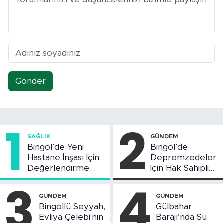
Gönder
1
2
SAĞLIK
GÜNDEM
Bingöl’de Yeni
Bingöl’de
Hastane İnşası İçin
Depremzedeler
Değerlendirme
İçin Hak Sahipliği
Toplantısı Yapıldı
Askı Süreci
3
4
Başladı
GÜNDEM
GÜNDEM
Bingöllü Seyyah,
Gülbahar
Evliya Çelebi'nin
Barajı’nda Su