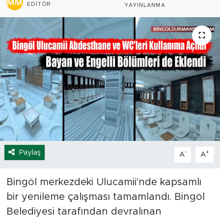
EDITÖR
YAYINLANMA
Spor
Yaşam
Sağlık
Eğitim
Ekonomi
Hava Durumu
Paylaş
-
+
A
A
Tavz Der
Bingöl merkezdeki Ulucamii'nde kapsamlı
Bingöl Kaza Haberleri
bir yenileme çalışması tamamlandı. Bingöl
Belediyesi tarafından devralınan