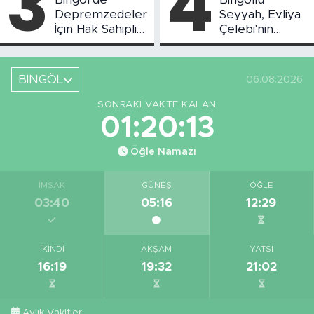
3
4
Depremzedeler
Seyyah, Evliya
İçin Hak Sahipliği
Çelebi'nin
Askı Süreci
Bahsettiği
Başladı
Bingöl'deki O
Yeri
BİNGÖL
06.08.2026
Görüntüledi
SONRAKI VAKTE KALAN
01:20:12
Öğle Namazı
İMSAK
GÜNEŞ
ÖĞLE
03:40
05:16
12:29
İKINDI
AKŞAM
YATSI
16:19
19:32
21:02
Aylık Vakitler