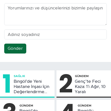
Gönder
1
2
SAĞLIK
GÜNDEM
Bingöl’de Yeni
Genç’te Feci
Hastane İnşası İçin
Kaza: 1’i Ağır, 10
Değerlendirme
Yaralı
Toplantısı Yapıldı
GÜNDEM
GÜNDEM
Bingöl’de
Bingöllü