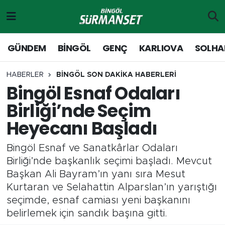
Gündem
Merkez Nöbetçi Eczaneler
GÜNDEM
BİNGÖL
GENÇ
KARLIOVA
SOLHA
Genç
Merkez Hava Durumu
HABERLER
BİNGÖL SON DAKİKA HABERLERİ
Bingöl Esnaf Odaları
Solhan
Merkez Trafik Yoğunluk Haritası
Birliği’nde Seçim
Karlıova
Süper Lig Puan Durumu ve Fikstür
Heyecanı Başladı
Adaklı-Kiğı
Tüm Manşetler
Bingöl Esnaf ve Sanatkârlar Odaları
Birliği’nde başkanlık seçimi başladı. Mevcut
Yayladere-Yedisu
Son Dakika Haberleri
Başkan Ali Bayram’ın yanı sıra Mesut
Kurtaran ve Selahattin Alparslan’ın yarıştığı
MD Prestij Dergisi
Haber Arşivi
seçimde, esnaf camiası yeni başkanını
belirlemek için sandık başına gitti.
Siyaset