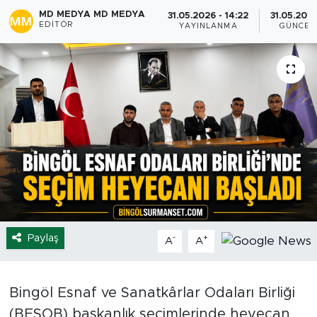
MD MEDYA MD MEDYA
31.05.2026 - 14:22
31.05.2026
Spor
EDITÖR
YAYINLANMA
GÜNCEL
Yaşam
Sağlık
Eğitim
Ekonomi
Hava Durumu
Paylaş
-
+
A
A
Tavz Der
Bingöl Kaza Haberleri
Bingöl Esnaf ve Sanatkârlar Odaları Birliği
(BESOB) başkanlık seçimlerinde heyecan