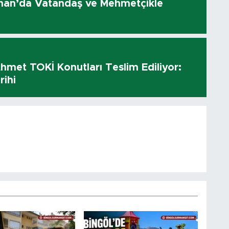
olhan’da Vatandaş ve Mehmetçikle
hmet TOKİ Konutları Teslim Ediliyor:
rihi