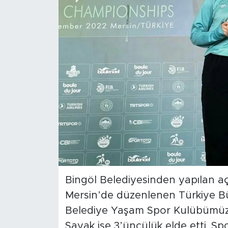
Spor
Yaşam
Sağlık
Eğitim
Ekonomi
Hava Durumu
Tavz Der
Bingöl Belediyesinden yapılan aç
Mersin’de düzenlenen Türkiye B
Bingöl Kaza Haberleri
Belediye Yaşam Spor Kulübümüz s
Sayak ise 3’üncülük elde etti. Spo