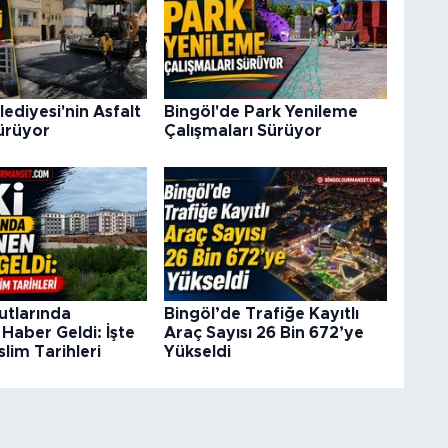
lediyesi'nin Asfalt
Bingöl'de Park Yenileme
ürüyor
Çalışmaları Sürüyor
utlarında
Bingöl’de Trafiğe Kayıtlı
Haber Geldi: İşte
Araç Sayısı 26 Bin 672’ye
lim Tarihleri
Yükseldi