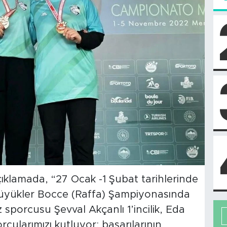
ıklamada, “27 Ocak -1 Şubat tarihlerinde
üyükler Bocce (Raffa) Şampiyonasında
porcusu Şevval Akçanlı 1’incilik, Eda
rcularımızı kutluyor; başarılarının