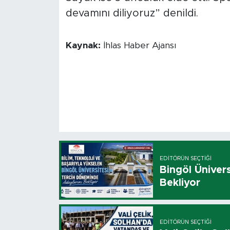
devamını diliyoruz” denildi.
Kaynak:
İhlas Haber Ajansı
EDITÖRÜN SEÇTIĞI
Bingöl Üniver
Bekliyor
EDITÖRÜN SEÇTIĞI