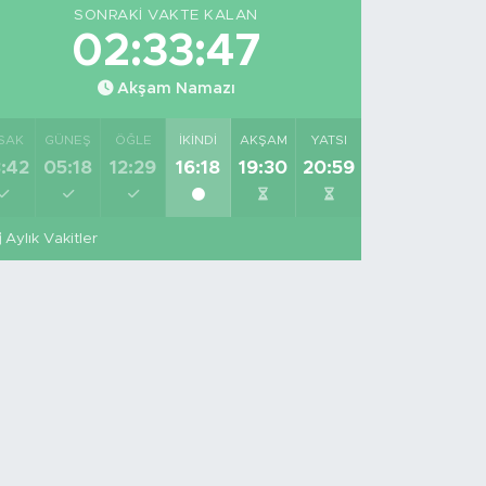
SONRAKI VAKTE KALAN
02:33:46
Akşam Namazı
SAK
GÜNEŞ
ÖĞLE
İKINDI
AKŞAM
YATSI
:42
05:18
12:29
16:18
19:30
20:59
Aylık Vakitler