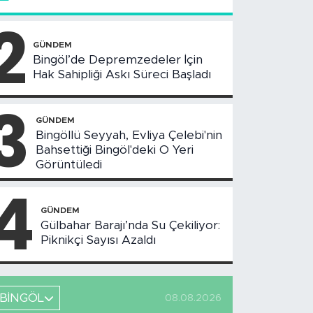
2
GÜNDEM
Bingöl’de Depremzedeler İçin
Hak Sahipliği Askı Süreci Başladı
3
GÜNDEM
Bingöllü Seyyah, Evliya Çelebi'nin
Bahsettiği Bingöl'deki O Yeri
Görüntüledi
4
GÜNDEM
Gülbahar Barajı’nda Su Çekiliyor:
Piknikçi Sayısı Azaldı
BİNGÖL
08.08.2026