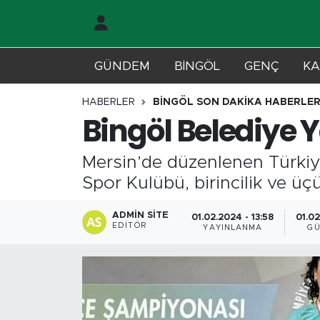
Gündem
Merkez Nöbetçi Eczaneler
GÜNDEM
BİNGÖL
GENÇ
KA
Genç
Merkez Hava Durumu
HABERLER
BİNGÖL SON DAKİKA HABERLER
Bingöl Belediye
Solhan
Merkez Trafik Yoğunluk Haritası
Mersin’de düzenlenen Türki
Karlıova
Süper Lig Puan Durumu ve Fikstür
Spor Kulübü, birincilik ve üçü
Adaklı-Kiğı
Tüm Manşetler
ADMIN SITE
01.02.2024 - 13:58
01.02
EDITÖR
YAYINLANMA
GÜ
Yayladere-Yedisu
Son Dakika Haberleri
MD Prestij Dergisi
Haber Arşivi
Siyaset