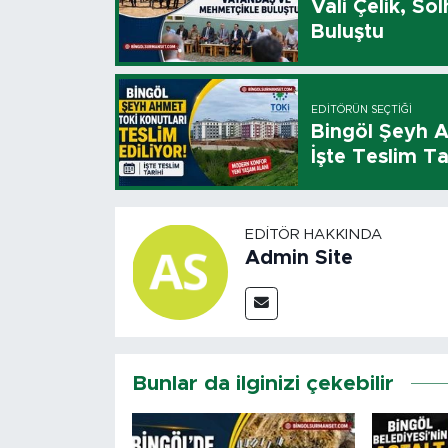
Vali Çelik, S
Buluştu
EDITÖRÜN SEÇTIĞI
Bingöl Şeyh A
İşte Teslim Ta
EDITÖR HAKKINDA
Admin Site
Bunlar da ilginizi çekebilir