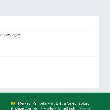
Merkez: YenişehirMah. Evliya Çelebi Sokak
Bozgan Apt. No: 7 Merkez Bingöl Şube: Kanireş