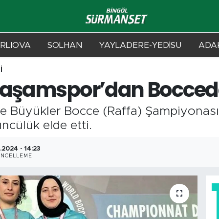
RLIOVA
SOLHAN
YAYLADERE-YEDİSU
ADAK
İ
 Yaşamspor’dan Bocced
ye Büyükler Bocce (Raffa) Şampiyonas
ncülük elde etti.
.2024 - 14:23
NCELLEME