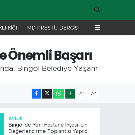
LI-KİĞI
MD PRESTİJ DERGİSİ
e Önemli Başarı
ında, Bingöl Belediye Yaşam
-
+
A
A
1
SAĞLIK
Bingöl’de Yeni Hastane İnşası İçin
Değerlendirme Toplantısı Yapıldı