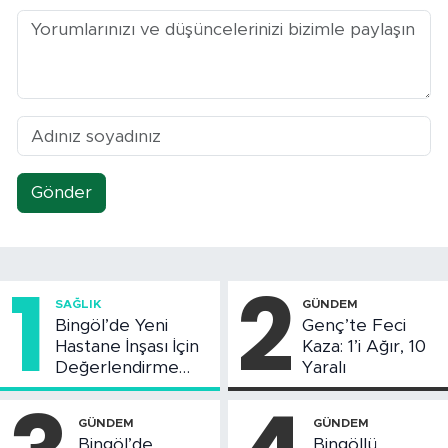
Gönder
1
2
SAĞLIK
GÜNDEM
Bingöl’de Yeni
Genç’te Feci
Hastane İnşası İçin
Kaza: 1’i Ağır, 10
Değerlendirme
Yaralı
Toplantısı Yapıldı
GÜNDEM
GÜNDEM
Bingöl’de
Bingöllü