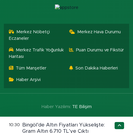
Merkez Nöbetçi
Merkez Hava Durumu
Eczaneler
Merkez Trafik Yoğunluk
Puan Durumu ve Fikstür
Haritası
Tüm Manşetler
Son Dakika Haberleri
Haber Arşivi
Haber Yazılımı:
TE Bilişim
Bingöl’de Altın Fiyatları Yükselişte:
10:30
Gram Altın 6.710 TL’ye Çıktı