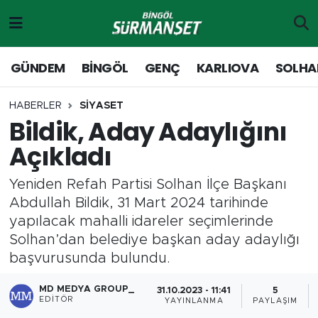
Gündem
Merkez Nöbetçi Eczaneler
GÜNDEM
BİNGÖL
GENÇ
KARLIOVA
SOLHA
Genç
Merkez Hava Durumu
HABERLER
SİYASET
Bildik, Aday Adaylığını
Solhan
Merkez Trafik Yoğunluk Haritası
Açıkladı
Karlıova
Süper Lig Puan Durumu ve Fikstür
Yeniden Refah Partisi Solhan İlçe Başkanı
Adaklı-Kiğı
Tüm Manşetler
Abdullah Bildik, 31 Mart 2024 tarihinde
yapılacak mahalli idareler seçimlerinde
Yayladere-Yedisu
Son Dakika Haberleri
Solhan’dan belediye başkan aday adaylığı
başvurusunda bulundu.
MD Prestij Dergisi
Haber Arşivi
MD MEDYA GROUP_
31.10.2023 - 11:41
5
EDITÖR
YAYINLANMA
PAYLAŞIM
Siyaset