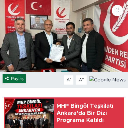
Spor
Yaşam
Sağlık
Eğitim
Ekonomi
Paylaş
-
+
A
A
Hava Durumu
Tavz Der
MHP Bingöl Teşkilatı
Bingöl Kaza Haberleri
Ankara’da Bir Dizi
Programa Katıldı