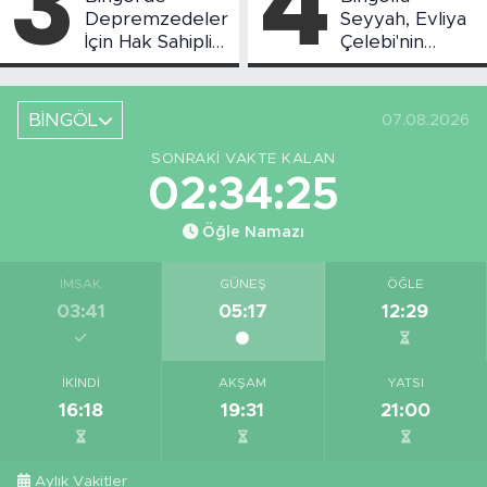
3
4
Depremzedeler
Seyyah, Evliya
İçin Hak Sahipliği
Çelebi'nin
Askı Süreci
Bahsettiği
Başladı
Bingöl'deki O
Yeri
BİNGÖL
07.08.2026
Görüntüledi
SONRAKI VAKTE KALAN
02:34:24
Öğle Namazı
İMSAK
GÜNEŞ
ÖĞLE
03:41
05:17
12:29
İKINDI
AKŞAM
YATSI
16:18
19:31
21:00
Aylık Vakitler