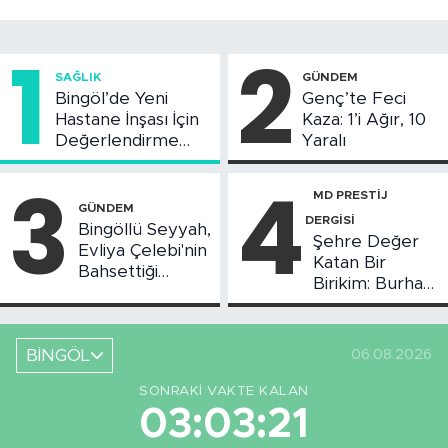
1
2
SAĞLIK
GÜNDEM
Bingöl’de Yeni
Genç’te Feci
Hastane İnşası İçin
Kaza: 1’i Ağır, 10
Değerlendirme
Yaralı
Toplantısı Yapıldı
3
4
MD PRESTİJ
GÜNDEM
DERGİSİ
Bingöllü Seyyah,
Şehre Değer
Evliya Çelebi'nin
Katan Bir
Bahsettiği
Birikim: Burhan
Bingöl'deki O
Arıkız
Yeri Görüntüledi
BİNGÖL
06.08.2026
SONRAKI VAKTE KALAN
03:03:20