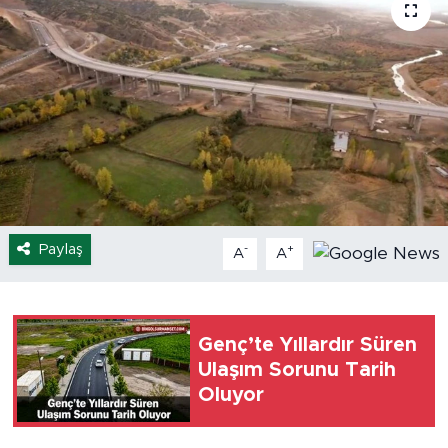
Spor
Yaşam
Sağlık
Eğitim
Ekonomi
Paylaş
-
+
A
A
Hava Durumu
Tavz Der
Genç’te Yıllardır Süren
Ulaşım Sorunu Tarih
Bingöl Kaza Haberleri
Oluyor