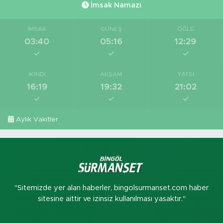
İmsak Namazı
İMSAK
GÜNEŞ
ÖĞLE
03:40
05:16
12:29
İKINDI
AKŞAM
YATSI
16:19
19:32
21:02
Aylık Vakitler
"Sitemizde yer alan haberler, bingolsurmanset.com haber
sitesine aittir ve izinsiz kullanılması yasaktır."