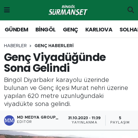
Gündem
Merkez Nöbetçi Eczaneler
GÜNDEM
BİNGÖL
GENÇ
KARLIOVA
SOLHA
Genç
Merkez Hava Durumu
HABERLER
GENÇ HABERLERİ
Genç Viyadüğünde
Solhan
Merkez Trafik Yoğunluk Haritası
Sona Gelindi
Karlıova
Süper Lig Puan Durumu ve Fikstür
Bingöl Diyarbakır karayolu üzerinde
Adaklı-Kiğı
Tüm Manşetler
bulunan ve Genç ilçesi Murat nehri üzerine
yapılan 620 metre uzunluğundaki
Yayladere-Yedisu
Son Dakika Haberleri
viyadükte sona gelindi.
MD Prestij Dergisi
Haber Arşivi
MD MEDYA GROUP_
31.10.2023 - 11:39
5
EDITÖR
YAYINLANMA
PAYLAŞIM
Siyaset