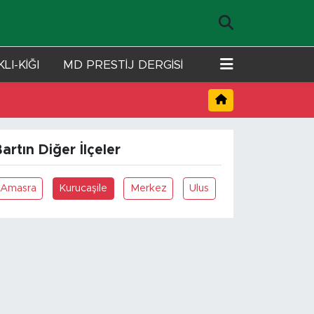
LI-KİĞI
MD PRESTİJ DERGİSİ
artın Diğer İlçeler
Amasra
Kurucaşile
Merkez
Ulus