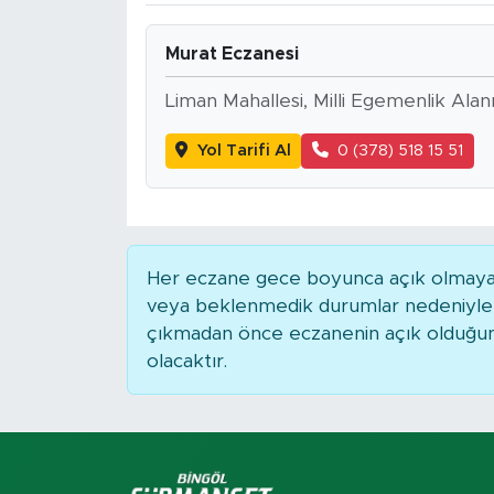
Spor
Murat Eczanesi
Yaşam
Liman Mahallesi, Milli Egemenlik Alan
Yol Tarifi Al
0 (378) 518 15 51
Sağlık
Eğitim
Ekonomi
Her eczane gece boyunca açık olmayabili
veya beklenmedik durumlar nedeniyle 
Hava Durumu
çıkmadan önce eczanenin açık olduğunu t
olacaktır.
Tavz Der
Bingöl Kaza Haberleri