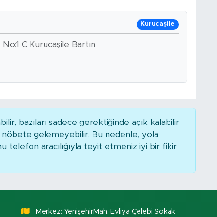
Kurucaşile
ı No:1 C Kurucaşile Bartın
r, bazıları sadece gerektiğinde açık kalabilir
nöbete gelemeyebilir. Bu nedenle, yola
elefon aracılığıyla teyit etmeniz iyi bir fikir
Merkez: YenişehirMah. Evliya Çelebi Sokak