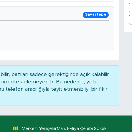
Savaştepe
B
r, bazıları sadece gerektiğinde açık kalabilir
nöbete gelemeyebilir. Bu nedenle, yola
elefon aracılığıyla teyit etmeniz iyi bir fikir
Merkez: YenişehirMah. Evliya Çelebi Sokak