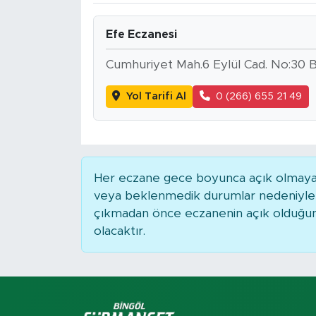
Spor
Efe Eczanesi
Yaşam
Cumhuriyet Mah.6 Eylül Cad. No:30 
Yol Tarifi Al
0 (266) 655 21 49
Sağlık
Eğitim
Ekonomi
Her eczane gece boyunca açık olmayabili
veya beklenmedik durumlar nedeniyle 
Hava Durumu
çıkmadan önce eczanenin açık olduğunu t
olacaktır.
Tavz Der
Bingöl Kaza Haberleri