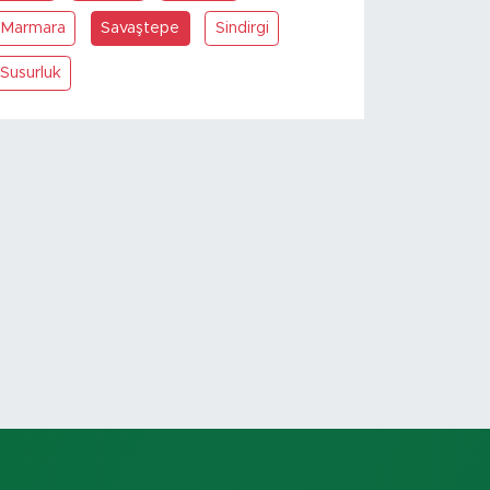
Marmara
Savaştepe
Sindirgi
Susurluk