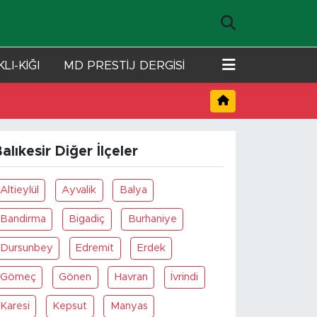
LI-KİĞI
MD PRESTİJ DERGİSİ
alıkesir Diğer İlçeler
Altieylül
Ayvalik
Balya
Bandirma
Bigadiç
Burhaniye
Dursunbey
Edremit
Erdek
Gömeç
Gönen
Havran
İvrindi
Karesi
Kepsut
Manyas