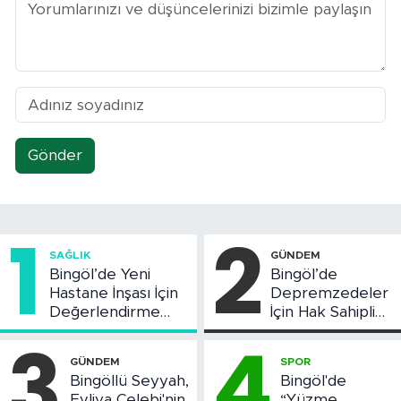
Gönder
1
2
SAĞLIK
GÜNDEM
Bingöl’de Yeni
Bingöl’de
Hastane İnşası İçin
Depremzedeler
Değerlendirme
İçin Hak Sahipliği
Toplantısı Yapıldı
Askı Süreci
3
4
Başladı
GÜNDEM
SPOR
Bingöllü Seyyah,
Bingöl'de
Evliya Çelebi'nin
“Yüzme