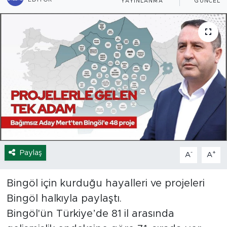
YAYINLANMA
GÜNCELL
Spor
Yaşam
Sağlık
Eğitim
Ekonomi
Hava Durumu
Paylaş
-
+
A
A
Tavz Der
Bingöl için kurduğu hayalleri ve projeleri
Bingöl halkıyla paylaştı.
Bingöl Kaza Haberleri
Bingöl'ün Türkiye’de 81 il arasında