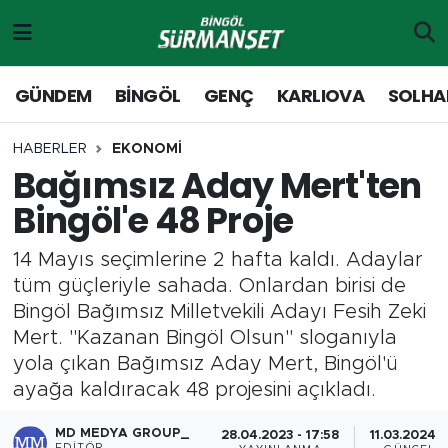
Gündem
Merkez Nöbetçi Eczaneler
GÜNDEM
BİNGÖL
GENÇ
KARLIOVA
SOLHA
Genç
Merkez Hava Durumu
HABERLER
EKONOMİ
Bağımsız Aday Mert'ten
Solhan
Merkez Trafik Yoğunluk Haritası
Bingöl'e 48 Proje
Karlıova
Süper Lig Puan Durumu ve Fikstür
14 Mayıs seçimlerine 2 hafta kaldı. Adaylar
Adaklı-Kiğı
Tüm Manşetler
tüm güçleriyle sahada. Onlardan birisi de
Bingöl Bağımsız Milletvekili Adayı Fesih Zeki
Yayladere-Yedisu
Son Dakika Haberleri
Mert. "Kazanan Bingöl Olsun" sloganıyla
yola çıkan Bağımsız Aday Mert, Bingöl'ü
MD Prestij Dergisi
Haber Arşivi
ayağa kaldıracak 48 projesini açıkladı.
Siyaset
MD MEDYA GROUP_
28.04.2023 - 17:58
11.03.2024 -
EDITÖR