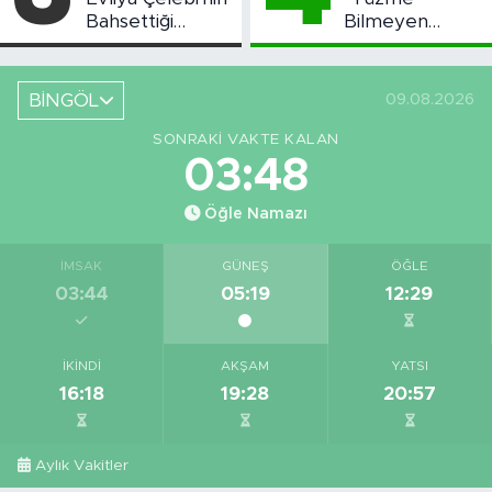
Bahsettiği
Bilmeyen
Bingöl'deki O
Kalmasın”
Yeri Görüntüledi
Projesi Devam
Ediyor
BİNGÖL
09.08.2026
SONRAKI VAKTE KALAN
03:47
Öğle Namazı
İMSAK
GÜNEŞ
ÖĞLE
03:44
05:19
12:29
İKINDI
AKŞAM
YATSI
16:18
19:28
20:57
Aylık Vakitler