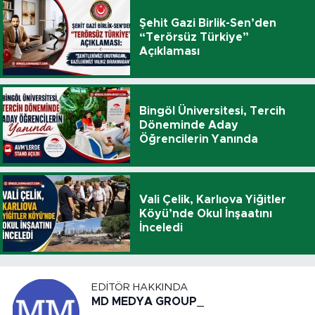
Şehit Gazi Birlik-Sen’den
“Terörsüz Türkiye”
Açıklaması
Bingöl Üniversitesi, Tercih
Döneminde Aday
Öğrencilerin Yanında
Vali Çelik, Karlıova Yiğitler
Köyü’nde Okul İnşaatını
İnceledi
EDITÖR HAKKINDA
MD MEDYA GROUP_