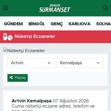
Gündem
Merkez Nöbetçi Eczaneler
GÜNDEM
BİNGÖL
GENÇ
KARLIOVA
SOLHA
Genç
Merkez Hava Durumu
Nöbetçi Eczaneler
Solhan
Merkez Trafik Yoğunluk Haritası
Karlıova
Süper Lig Puan Durumu ve Fikstür
Adaklı-Kiğı
Tüm Manşetler
Paylaş
Yayladere-Yedisu
Son Dakika Haberleri
MD Prestij Dergisi
Haber Arşivi
Artvin
Kemalpaşa
07 Ağustos 2026
Cuma nöbetçi eczane adres, telefon ve
Siyaset