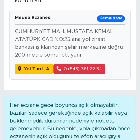
konumları
Spor
Medea Eczanesi
Kemalpaşa
Yaşam
CUMHURİYET MAH. MUSTAFA KEMAL
ATATÜRK CAD.NO:25 ana yol ziraat
Sağlık
bankası ışıklarından şehir merkezine doğru
200 metre sonra, ptt yanı
Eğitim
Yol Tarifi Al
0 (543) 361 22 34
Ekonomi
Hava Durumu
Her eczane gece boyunca açık olmayabilir,
Tavz Der
bazıları sadece gerektiğinde açık kalabilir veya
beklenmedik durumlar nedeniyle nöbete
Bingöl Kaza Haberleri
gelemeyebilir. Bu nedenle, yola çıkmadan önce
eczanenin açık olduğunu telefon aracılığıyla