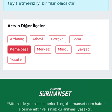
teyit etmeniz iyi bir fikir olacaktır.
Artvin Diğer İlçeler
Ardanuç
Arhavi
Borçka
Hopa
Kemalpaşa
Merkez
Murgul
Şavşat
Yusufeli
"Sitemizde yer alan haberler, bingolsurmanset.com haber
sitesine aittir ve izinsiz kullanılması yasaktır."