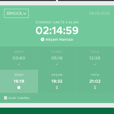
Askı Süreci
Bahsettiği
Başladı
Bingöl'deki O
Yeri
BİNGÖL
06.08.2026
Görüntüledi
SONRAKI VAKTE KALAN
02:14:58
Akşam Namazı
İMSAK
GÜNEŞ
ÖĞLE
03:40
05:16
12:29
İKINDI
AKŞAM
YATSI
16:19
19:32
21:02
Aylık Vakitler