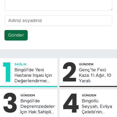
Gönder
1
2
SAĞLIK
GÜNDEM
Bingöl’de Yeni
Genç’te Feci
Hastane İnşası İçin
Kaza: 1’i Ağır, 10
Değerlendirme
Yaralı
Toplantısı Yapıldı
3
4
GÜNDEM
GÜNDEM
Bingöl’de
Bingöllü
Depremzedeler
Seyyah, Evliya
İçin Hak Sahipliği
Çelebi'nin