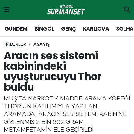
Gündem
Merkez Nöbetçi Eczaneler
GÜNDEM
BİNGÖL
GENÇ
KARLIOVA
SOLHA
Genç
Merkez Hava Durumu
HABERLER
ASAYİŞ
Aracın ses sistemi
Solhan
Merkez Trafik Yoğunluk Haritası
kabinindeki
Karlıova
Süper Lig Puan Durumu ve Fikstür
uyuşturucuyu Thor
buldu
Adaklı-Kiğı
Tüm Manşetler
MUŞ'TA NARKOTİK MADDE ARAMA KÖPEĞİ
Yayladere-Yedisu
Son Dakika Haberleri
THOR’UN KATILIMIYLA YAPILAN
ARAMADA, ARACIN SES SİSTEMİ KABİNİNE
MD Prestij Dergisi
Haber Arşivi
GİZLENMİŞ 2 BİN 902 GRAM
METAMFETAMİN ELE GEÇİRİLDİ.
Siyaset