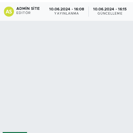
ADMIN SITE
10.06.2024 - 16:08
10.06.2024 - 16:15
Spor
EDITÖR
YAYINLANMA
GÜNCELLEME
Yaşam
Sağlık
Eğitim
Ekonomi
Hava Durumu
Tavz Der
Bingöl Kaza Haberleri