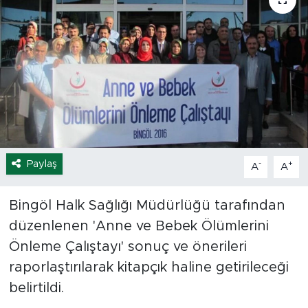
Spor
Yaşam
Sağlık
Eğitim
Paylaş
Ekonomi
-
+
A
A
Hava Durumu
Bingöl Halk Sağlığı Müdürlüğü tarafından
düzenlenen 'Anne ve Bebek Ölümlerini
Tavz Der
Önleme Çalıştayı' sonuç ve önerileri
raporlaştırılarak kitapçık haline getirileceği
Bingöl Kaza Haberleri
belirtildi.