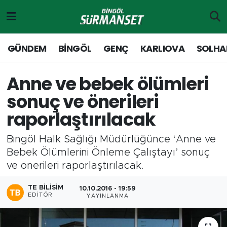
Gündem
Merkez Nöbetçi Eczaneler
GÜNDEM
BİNGÖL
GENÇ
KARLIOVA
SOLHA
Genç
Merkez Hava Durumu
Anne ve bebek ölümleri
Solhan
Merkez Trafik Yoğunluk Haritası
sonuç ve önerileri
raporlaştırılacak
Karlıova
Süper Lig Puan Durumu ve Fikstür
Bingöl Halk Sağlığı Müdürlüğünce ‘Anne ve
Adaklı-Kiğı
Tüm Manşetler
Bebek Ölümlerini Önleme Çalıştayı’ sonuç
ve önerileri raporlaştırılacak.
Yayladere-Yedisu
Son Dakika Haberleri
TE BILISIM
10.10.2016 - 19:59
MD Prestij Dergisi
Haber Arşivi
EDITÖR
YAYINLANMA
Siyaset