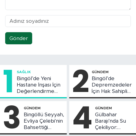
Gönder
1
2
SAĞLIK
GÜNDEM
Bingöl’de Yeni
Bingöl’de
Hastane İnşası İçin
Depremzedeler
Değerlendirme
İçin Hak Sahipliği
Toplantısı Yapıldı
Askı Süreci
3
4
Başladı
GÜNDEM
GÜNDEM
Bingöllü Seyyah,
Gülbahar
Evliya Çelebi'nin
Barajı’nda Su
Bahsettiği
Çekiliyor:
Bingöl'deki O
Piknikçi Sayısı