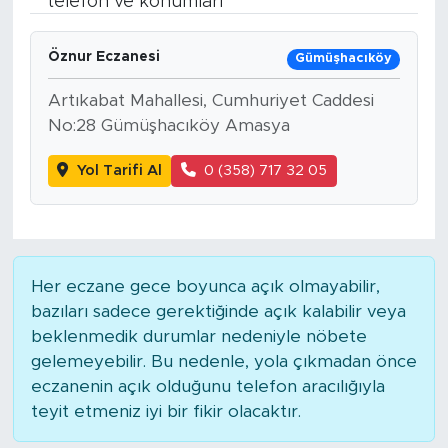
telefon ve konumları
Spor
Öznur Eczanesi
Gümüşhacıköy
Yaşam
Artıkabat Mahallesi, Cumhuriyet Caddesi
No:28 Gümüşhacıköy Amasya
Sağlık
Yol Tarifi Al
0 (358) 717 32 05
Eğitim
Ekonomi
Her eczane gece boyunca açık olmayabilir,
Hava Durumu
bazıları sadece gerektiğinde açık kalabilir veya
beklenmedik durumlar nedeniyle nöbete
Tavz Der
gelemeyebilir. Bu nedenle, yola çıkmadan önce
eczanenin açık olduğunu telefon aracılığıyla
Bingöl Kaza Haberleri
teyit etmeniz iyi bir fikir olacaktır.