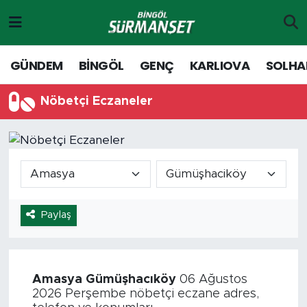
Gündem
Merkez Nöbetçi Eczaneler
GÜNDEM
BİNGÖL
GENÇ
KARLIOVA
SOLHA
Genç
Merkez Hava Durumu
Nöbetçi Eczaneler
Solhan
Merkez Trafik Yoğunluk Haritası
Karlıova
Süper Lig Puan Durumu ve Fikstür
Adaklı-Kiğı
Tüm Manşetler
Paylaş
Yayladere-Yedisu
Son Dakika Haberleri
MD Prestij Dergisi
Haber Arşivi
Amasya
Gümüşhacıköy
06 Ağustos
2026 Perşembe nöbetçi eczane adres,
Siyaset