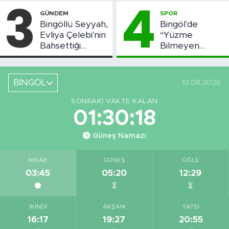
3
4
Başladı
GÜNDEM
SPOR
Bingöllü Seyyah,
Bingöl'de
Evliya Çelebi'nin
“Yüzme
Bahsettiği
Bilmeyen
Bingöl'deki O
Kalmasın”
Yeri Görüntüledi
Projesi Devam
Ediyor
BİNGÖL
10.08.2026
SONRAKI VAKTE KALAN
01:30:18
Güneş Namazı
İMSAK
GÜNEŞ
ÖĞLE
03:45
05:20
12:29
İKINDI
AKŞAM
YATSI
16:17
19:27
20:55