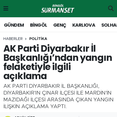
Gündem
Merkez Nöbetçi Eczaneler
GÜNDEM
BİNGÖL
GENÇ
KARLIOVA
SOLHA
Genç
Merkez Hava Durumu
HABERLER
POLİTİKA
AK Parti Diyarbakır İl
Solhan
Merkez Trafik Yoğunluk Haritası
Başkanlığı’ndan yangın
Karlıova
Süper Lig Puan Durumu ve Fikstür
felaketiyle ilgili
açıklama
Adaklı-Kiğı
Tüm Manşetler
AK PARTİ DİYARBAKIR İL BAŞKANLIĞI,
Yayladere-Yedisu
Son Dakika Haberleri
DİYARBAKIR'IN ÇINAR İLÇESİ İLE MARDİN'İN
MAZIDAĞI İLÇESİ ARASINDA ÇIKAN YANGIN
MD Prestij Dergisi
Haber Arşivi
İLİŞKİN AÇIKLAMA YAPTI.
Siyaset