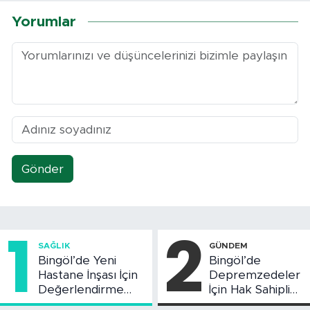
Yorumlar
Gönder
1
2
SAĞLIK
GÜNDEM
Bingöl’de Yeni
Bingöl’de
Hastane İnşası İçin
Depremzedeler
Değerlendirme
İçin Hak Sahipliği
Toplantısı Yapıldı
Askı Süreci