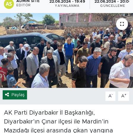
ADMIN SITE
22.06.2024 - 19:49
22.06.2024 - 20:00
EDITÖR
YAYINLANMA
GÜNCELLEME
Spor
Yaşam
Sağlık
Eğitim
Ekonomi
Hava Durumu
Paylaş
-
+
A
A
Tavz Der
AK Parti Diyarbakır İl Başkanlığı,
Bingöl Kaza Haberleri
Diyarbakır’ın Çınar ilçesi ile Mardin’in
Mazıdağı ilçesi arasında çıkan yangına