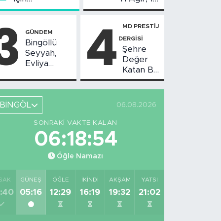
Değerlendirme
Yaralı
3
4
Toplantısı
MD PRESTİJ
Yapıldı
GÜNDEM
DERGİSİ
Bingöllü
Şehre
Seyyah,
Değer
Evliya
Katan Bir
Çelebi'nin
Birikim:
Bahsettiği
Burhan
Bingöl'deki
Arıkız
O Yeri
BİNGÖL
06.08.2026
Görüntüledi
SONRAKI VAKTE KALAN
06:18:53
Öğle Namazı
SAK
GÜNEŞ
ÖĞLE
İKINDI
AKŞAM
YATSI
:40
05:16
12:29
16:19
19:32
21:02