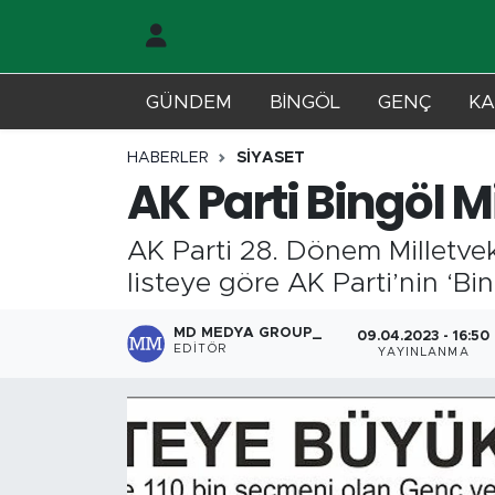
Gündem
Merkez Nöbetçi Eczaneler
GÜNDEM
BİNGÖL
GENÇ
KA
Genç
Merkez Hava Durumu
HABERLER
SİYASET
AK Parti Bingöl Mi
Solhan
Merkez Trafik Yoğunluk Haritası
AK Parti 28. Dönem Milletvek
Karlıova
Süper Lig Puan Durumu ve Fikstür
listeye göre AK Parti’nin ‘Bi
Adaklı-Kiğı
Tüm Manşetler
MD MEDYA GROUP_
09.04.2023 - 16:50
EDITÖR
YAYINLANMA
Yayladere-Yedisu
Son Dakika Haberleri
MD Prestij Dergisi
Haber Arşivi
Siyaset