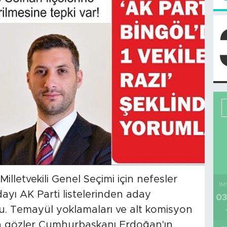
letvekili Genel Seçimi için nefesler
İM
ayı AK Parti listelerinden aday
03
u. Temayül yoklamaları ve alt komisyon
için gözler Cumhurbaşkanı Erdoğan'ın