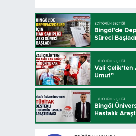
EDITÖRÜN SEÇTIĞI
Bingöl’de Dep
Süreci Başlad
EDITÖRÜN SEÇTIĞI
Vali Çelik’ten
Umut”
EDITÖRÜN SEÇTIĞI
Bingöl Üniver
Hastalık Araşt