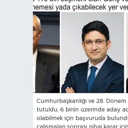
Spor
Yaşam
Sağlık
Eğitim
Ekonomi
Hava Durumu
Tavz Der
Cumhurbaşkanlığı ve 28. Dönem Mil
tutuldu. 6 binin üzerinde aday ad
Bingöl Kaza Haberleri
olabilmek için başvuruda bulund
çalışmaları sonrası nihai karar 