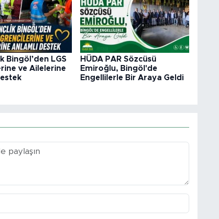
ik Bingöl’den LGS
HÜDA PAR Sözcüsü
rine ve Ailelerine
Emiroğlu, Bingöl'de
Destek
Engellilerle Bir Araya Geldi