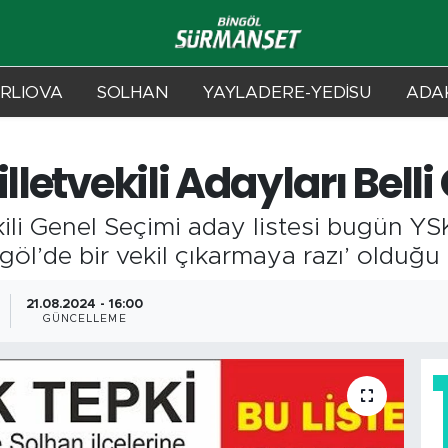
RLIOVA
SOLHAN
YAYLADERE-YEDİSU
ADAK
lletvekili Adayları Belli
ili Genel Seçimi aday listesi bugün YS
ngöl’de bir vekil çıkarmaya razı’ olduğ
21.08.2024 - 16:00
GÜNCELLEME