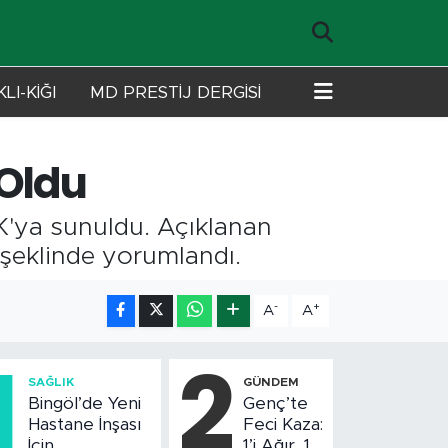
LI-KİĞI
MD PRESTİJ DERGİSİ
 Oldu
K'ya sunuldu. Açıklanan
u şeklinde yorumlandı.
-
+
A
A
1
2
SAĞLIK
GÜNDEM
Bingöl’de Yeni
Genç’te
Hastane İnşası
Feci Kaza:
İçin
1’i Ağır, 10