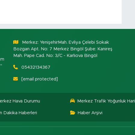
Merkez: YenişehirMah. Evliya Çelebi Sokak
Bozgan Apt. No: 7 Merkez Bingöl Şube: Kanireş
Mah. Pape Cad. No: 3/C - Karlıova Bingöl
om
."
05432134367
[email protected]
erkez Hava Durumu
Merkez Trafik Yoğunluk Hari
n Dakika Haberleri
Haber Arşivi