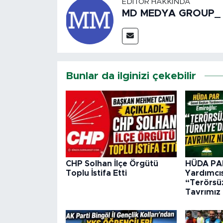
EDITÖR HAKKINDA
MD MEDYA GROUP_
Bunlar da ilginizi çekebilir
CHP Solhan İlçe Örgütü
HÜDA PAR
Toplu İstifa Etti
Yardımcıs
“Terörsü
Tavrımız 