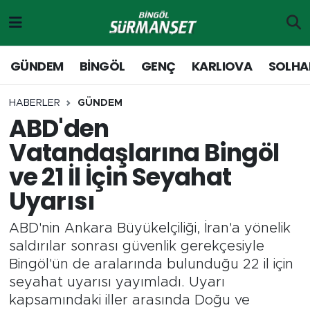
Gündem
Merkez Nöbetçi Eczaneler
GÜNDEM
BİNGÖL
GENÇ
KARLIOVA
SOLHA
Genç
Merkez Hava Durumu
HABERLER
GÜNDEM
ABD'den
Solhan
Merkez Trafik Yoğunluk Haritası
Vatandaşlarına Bingöl
Karlıova
Süper Lig Puan Durumu ve Fikstür
ve 21 İl İçin Seyahat
Uyarısı
Adaklı-Kiğı
Tüm Manşetler
ABD'nin Ankara Büyükelçiliği, İran'a yönelik
Yayladere-Yedisu
Son Dakika Haberleri
saldırılar sonrası güvenlik gerekçesiyle
Bingöl'ün de aralarında bulunduğu 22 il için
MD Prestij Dergisi
Haber Arşivi
seyahat uyarısı yayımladı. Uyarı
kapsamındaki iller arasında Doğu ve
Siyaset