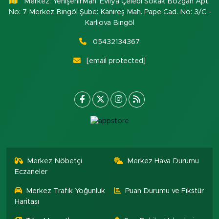
Merkez: YenişehirMah. Evliya Çelebi Sokak Bozgan Apt.
No: 7 Merkez Bingöl Şube: Kanireş Mah. Pape Cad. No: 3/C -
Karlıova Bingöl
05432134367
[email protected]
Merkez Nöbetçi
Merkez Hava Durumu
Eczaneler
Merkez Trafik Yoğunluk
Puan Durumu ve Fikstür
Haritası