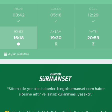
İMSAK
GÜNEŞ
ÖĞLE
03:42
05:18
12:29
İKINDI
AKŞAM
YATSI
16:18
19:30
20:59
Aylık Vakitler
"Sitemizde yer alan haberler, bingolsurmanset.com haber
sitesine aittir ve izinsiz kullanılması yasaktır."