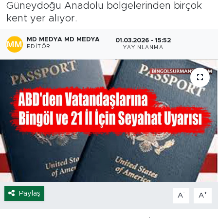
Güneydoğu Anadolu bölgelerinden birçok
Spor
kent yer alıyor.
MD MEDYA MD MEDYA
01.03.2026 - 15:52
Yaşam
EDITÖR
YAYINLANMA
Sağlık
Eğitim
Ekonomi
Hava Durumu
Tavz Der
Bingöl Kaza Haberleri
Paylaş
-
+
A
A