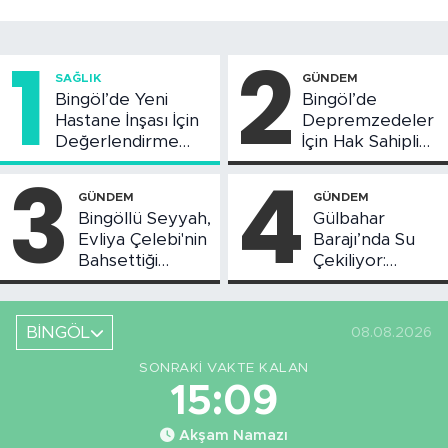
1
2
SAĞLIK
GÜNDEM
Bingöl’de Yeni
Bingöl’de
Hastane İnşası İçin
Depremzedeler
Değerlendirme
İçin Hak Sahipliği
Toplantısı Yapıldı
Askı Süreci
3
4
Başladı
GÜNDEM
GÜNDEM
Bingöllü Seyyah,
Gülbahar
Evliya Çelebi'nin
Barajı’nda Su
Bahsettiği
Çekiliyor:
Bingöl'deki O
Piknikçi Sayısı
Yeri Görüntüledi
Azaldı
BİNGÖL
08.08.2026
SONRAKI VAKTE KALAN
15:08
Akşam Namazı