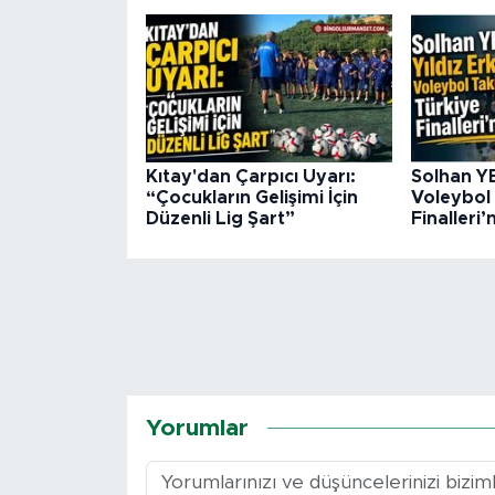
Kıtay'dan Çarpıcı Uyarı:
Solhan YB
“Çocukların Gelişimi İçin
Voleybol
Düzenli Lig Şart”
Finalleri
Yorumlar