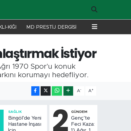
LI-KİĞI
MD PRESTİJ DERGİSİ
laştırmak İstiyor
 Ağrı 1970 Spor'u konuk
arkını korumayı hedefliyor.
-
+
A
A
1
2
SAĞLIK
GÜNDEM
Bingöl’de Yeni
Genç’te
Hastane İnşası
Feci Kaza:
İçin
1’i Ağır, 10