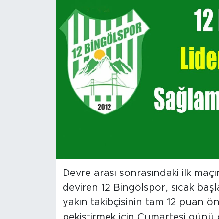
Spor
Yaşam
Sağlık
Eğitim
Ekonomi
Hava Durumu
Tavz Der
Devre arası sonrasındaki ilk maçınd
deviren 12 Bingölspor, sıcak başl
Bingöl Kaza Haberleri
yakın takibçisinin tam 12 puan ö
pekiştirmek için Cumartesi günü 