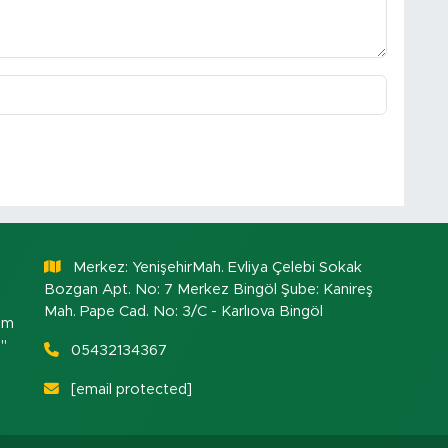
Merkez: YenişehirMah. Evliya Çelebi Sokak
Bozgan Apt. No: 7 Merkez Bingöl Şube: Kanireş
Mah. Pape Cad. No: 3/C - Karlıova Bingöl
om
."
05432134367
[email protected]