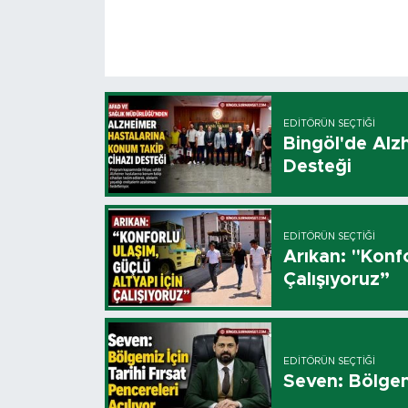
EDITÖRÜN SEÇTIĞI
Bingöl'de Alz
Desteği
EDITÖRÜN SEÇTIĞI
Arıkan: "Konfo
Çalışıyoruz”
EDITÖRÜN SEÇTIĞI
Seven: Bölgemi