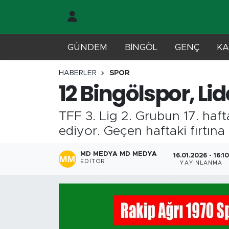
Gündem
Merkez Nöbetçi Eczaneler
GÜNDEM
BİNGÖL
GENÇ
KA
Genç
Merkez Hava Durumu
HABERLER
SPOR
12 Bingölspor, Li
Solhan
Merkez Trafik Yoğunluk Haritası
TFF 3. Lig 2. Grubun 17. haf
Karlıova
Süper Lig Puan Durumu ve Fikstür
ediyor. Geçen haftaki fırtına
Adaklı-Kiğı
Tüm Manşetler
MD MEDYA MD MEDYA
16.01.2026 - 16:1
EDITÖR
YAYINLANMA
Yayladere-Yedisu
Son Dakika Haberleri
MD Prestij Dergisi
Haber Arşivi
Siyaset