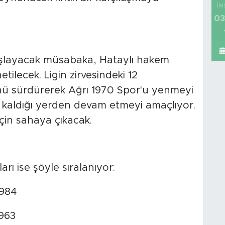
İM
03
aşlayacak müsabaka, Hataylı hakem
tilecek. Ligin zirvesindeki 12
nü sürdürerek Ağrı 1970 Spor'u yenmeyi
 kaldığı yerden devam etmeyi amaçlıyor.
için sahaya çıkacak.
rı ise şöyle sıralanıyor:
1984
1963