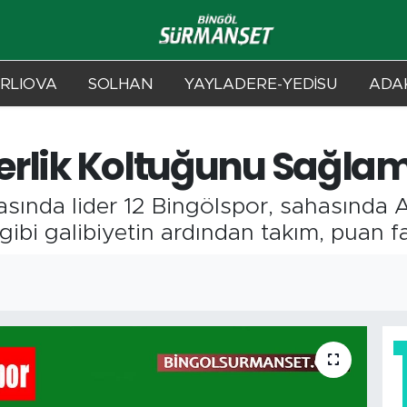
RLIOVA
SOLHAN
YAYLADERE-YEDİSU
ADAK
derlik Koltuğunu Sağlam
tasında lider 12 Bingölspor, sahasında
 gibi galibiyetin ardından takım, puan f
0