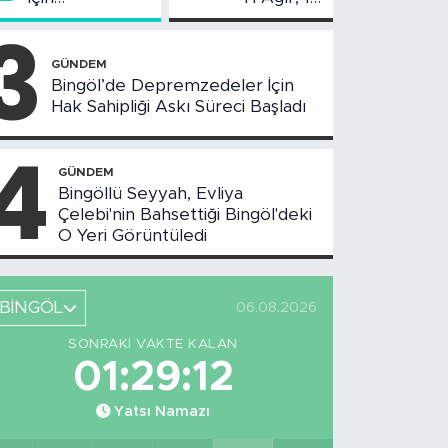
Değerlendirme
Yaralı
3
Toplantısı
Yapıldı
GÜNDEM
Bingöl’de Depremzedeler İçin
Hak Sahipliği Askı Süreci Başladı
4
GÜNDEM
Bingöllü Seyyah, Evliya
Çelebi'nin Bahsettiği Bingöl'deki
O Yeri Görüntüledi
BİNGÖL
06.08.2026
SONRAKI VAKTE KALAN
01:29:11
Yatsı Namazı