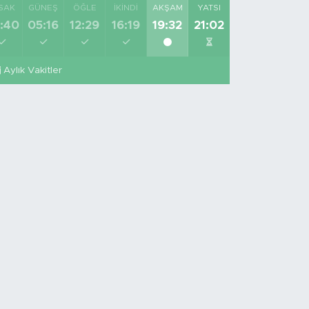
SAK
GÜNEŞ
ÖĞLE
İKINDI
AKŞAM
YATSI
:40
05:16
12:29
16:19
19:32
21:02
Aylık Vakitler