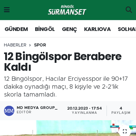
Gündem
Merkez Nöbetçi Eczaneler
GÜNDEM
BİNGÖL
GENÇ
KARLIOVA
SOLHA
Genç
Merkez Hava Durumu
HABERLER
SPOR
12 Bingölspor Berabere
Solhan
Merkez Trafik Yoğunluk Haritası
Kaldı
Karlıova
Süper Lig Puan Durumu ve Fikstür
12 Bingölspor, Hacılar Erciyesspor ile 90+17
Adaklı-Kiğı
Tüm Manşetler
dakika oynadığı maçı, 8 kişiyle ve 2-2'lik
skorla tamamladı.
Yayladere-Yedisu
Son Dakika Haberleri
MD MEDYA GROUP_
20.12.2023 - 17:54
4
EDITÖR
YAYINLANMA
PAYLAŞIM
MD Prestij Dergisi
Haber Arşivi
Siyaset