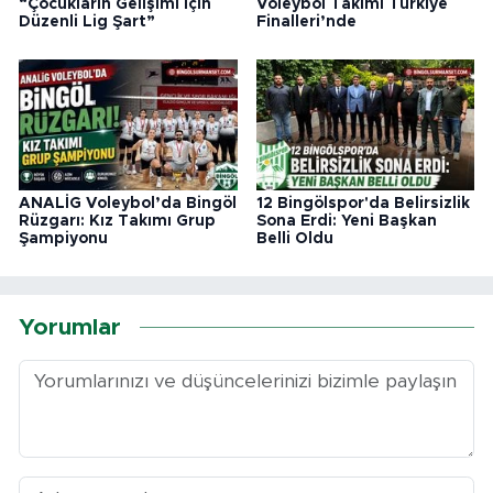
“Çocukların Gelişimi İçin
Voleybol Takımı Türkiye
Düzenli Lig Şart”
Finalleri’nde
ANALİG Voleybol’da Bingöl
12 Bingölspor'da Belirsizlik
Rüzgarı: Kız Takımı Grup
Sona Erdi: Yeni Başkan
Şampiyonu
Belli Oldu
Yorumlar