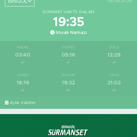
BİNGÖL
06.08.2026
SONRAKI VAKTE KALAN
19:34
İmsak Namazı
İMSAK
GÜNEŞ
ÖĞLE
03:40
05:16
12:29
İKINDI
AKŞAM
YATSI
16:19
19:32
21:02
Aylık Vakitler