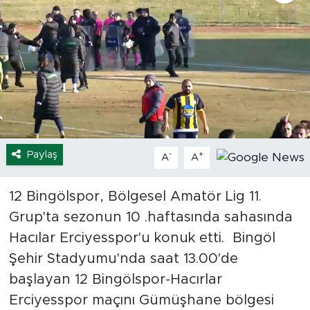
Spor
Yaşam
Sağlık
Eğitim
Paylaş
-
+
A
A
Ekonomi
12 Bingölspor, Bölgesel Amatör Lig 11.
Hava Durumu
Grup'ta sezonun 10 .haftasında sahasında
Tavz Der
Hacılar Erciyesspor'u konuk etti. Bingöl
Şehir Stadyumu'nda saat 13.00'de
Bingöl Kaza Haberleri
başlayan 12 Bingölspor-Hacırlar
Erciyesspor maçını Gümüşhane bölgesi