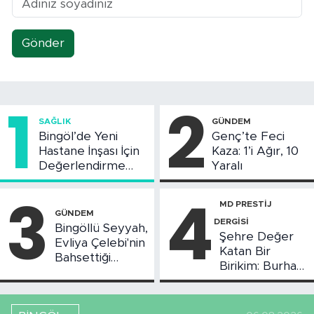
Gönder
1
2
SAĞLIK
GÜNDEM
Bingöl’de Yeni
Genç’te Feci
Hastane İnşası İçin
Kaza: 1’i Ağır, 10
Değerlendirme
Yaralı
Toplantısı Yapıldı
3
4
MD PRESTİJ
GÜNDEM
DERGİSİ
Bingöllü Seyyah,
Şehre Değer
Evliya Çelebi'nin
Katan Bir
Bahsettiği
Birikim: Burhan
Bingöl'deki O
Arıkız
Yeri Görüntüledi