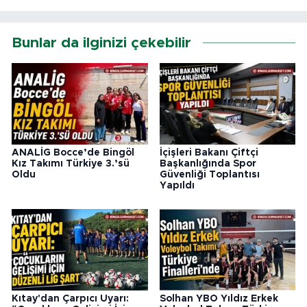
Bunlar da ilginizi çekebilir
ANALİG Bocce’de Bingöl
İçişleri Bakanı Çiftçi
Kız Takımı Türkiye 3.’sü
Başkanlığında Spor
Oldu
Güvenliği Toplantısı
Yapıldı
Kıtay'dan Çarpıcı Uyarı:
Solhan YBO Yıldız Erkek