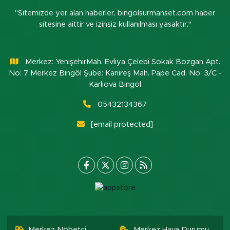
"Sitemizde yer alan haberler, bingolsurmanset.com haber
sitesine aittir ve izinsiz kullanılması yasaktır."
Merkez: YenişehirMah. Evliya Çelebi Sokak Bozgan Apt.
No: 7 Merkez Bingöl Şube: Kanireş Mah. Pape Cad. No: 3/C -
Karlıova Bingöl
05432134367
[email protected]
Merkez Nöbetçi
Merkez Hava Durumu