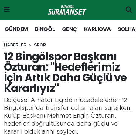
Gündem
Merkez Nöbetçi Eczaneler
GÜNDEM
BİNGÖL
GENÇ
KARLIOVA
SOLHA
Genç
Merkez Hava Durumu
HABERLER
SPOR
12 Bingölspor Başkanı
Solhan
Merkez Trafik Yoğunluk Haritası
Özturan: "Hedeflerimiz
Karlıova
Süper Lig Puan Durumu ve Fikstür
İçin Artık Daha Güçlü ve
Kararlıyız"
Adaklı-Kiğı
Tüm Manşetler
Bölgesel Amatör Lig’de mücadele eden 12
Yayladere-Yedisu
Son Dakika Haberleri
Bingölspor’da transfer çalışmaları sürerken,
Kulüp Başkanı Mehmet Engin Özturan,
MD Prestij Dergisi
Haber Arşivi
hedefleri doğrultusunda daha güçlü ve
kararlı olduklarını söyledi.
Siyaset