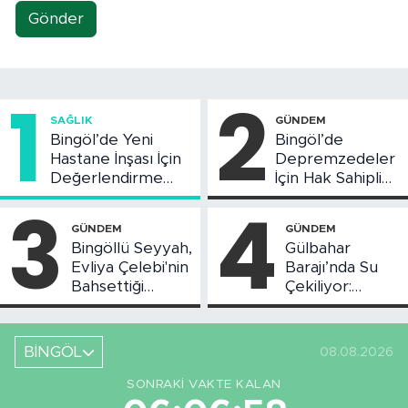
Gönder
1
2
SAĞLIK
GÜNDEM
Bingöl’de Yeni
Bingöl’de
Hastane İnşası İçin
Depremzedeler
Değerlendirme
İçin Hak Sahipliği
Toplantısı Yapıldı
Askı Süreci
3
4
Başladı
GÜNDEM
GÜNDEM
Bingöllü Seyyah,
Gülbahar
Evliya Çelebi'nin
Barajı’nda Su
Bahsettiği
Çekiliyor:
Bingöl'deki O
Piknikçi Sayısı
Yeri Görüntüledi
Azaldı
BİNGÖL
08.08.2026
SONRAKI VAKTE KALAN