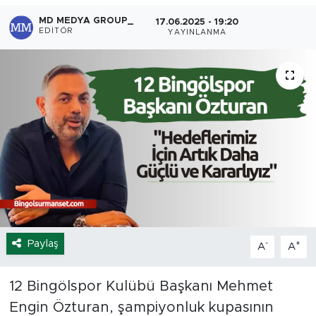
MD MEDYA GROUP_
17.06.2025 - 19:20
Spor
EDITÖR
YAYINLANMA
Yaşam
Sağlık
Eğitim
Ekonomi
Hava Durumu
Tavz Der
Paylaş
-
+
A
A
Bingöl Kaza Haberleri
12 Bingölspor Kulübü Başkanı Mehmet
Engin Özturan, şampiyonluk kupasının