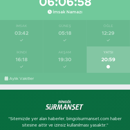
06:06:57
İmsak Namazı
İMSAK
GÜNEŞ
ÖĞLE
03:42
05:18
12:29
İKINDI
AKŞAM
YATSI
16:18
19:30
20:59
Aylık Vakitler
"Sitemizde yer alan haberler, bingolsurmanset.com haber
sitesine aittir ve izinsiz kullanılması yasaktır."