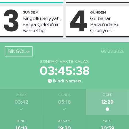
Toplantısı Yapıldı
Askı Süreci
3
4
Başladı
GÜNDEM
GÜNDEM
Bingöllü Seyyah,
Gülbahar
Evliya Çelebi'nin
Barajı’nda Su
Bahsettiği
Çekiliyor:
Bingöl'deki O
Piknikçi Sayısı
Yeri Görüntüledi
Azaldı
BİNGÖL
08.08.2026
SONRAKI VAKTE KALAN
03:45:37
İkindi Namazı
İMSAK
GÜNEŞ
ÖĞLE
03:42
05:18
12:29
İKINDI
AKŞAM
YATSI
16:18
19:30
20:59