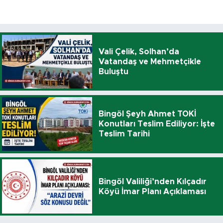
Vali Çelik, Solhan’da
Vatandaş ve Mehmetçikle
Buluştu
Bingöl Şeyh Ahmet TOKİ
Konutları Teslim Ediliyor: İşte
Teslim Tarihi
Bingöl Valiliği’nden Kılçadır
Köyü İmar Planı Açıklaması