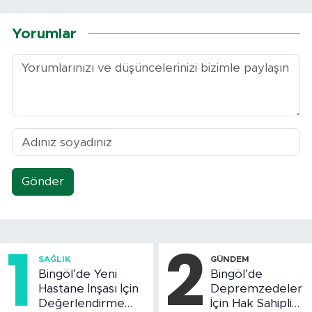
Yorumlar
Gönder
1
2
SAĞLIK
GÜNDEM
Bingöl’de Yeni
Bingöl’de
Hastane İnşası İçin
Depremzedeler
Değerlendirme
İçin Hak Sahipliği