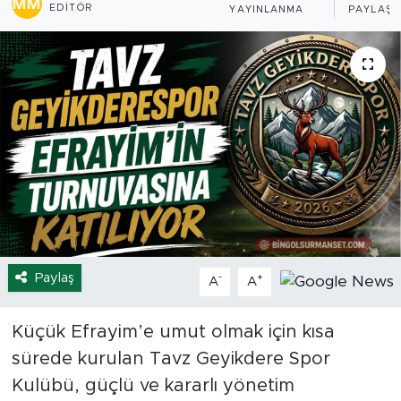
EDITÖR
YAYINLANMA
PAYLAŞI
Spor
Yaşam
Sağlık
Eğitim
Ekonomi
Hava Durumu
Paylaş
-
+
A
A
Tavz Der
Küçük Efrayim’e umut olmak için kısa
Bingöl Kaza Haberleri
sürede kurulan Tavz Geyikdere Spor
Kulübü, güçlü ve kararlı yönetim