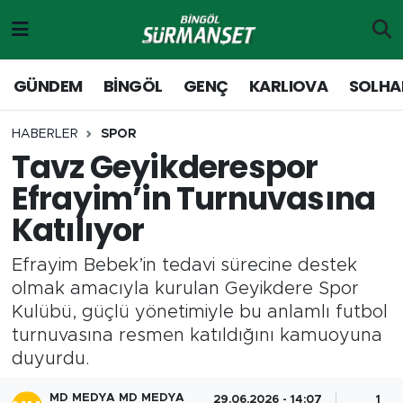
Gündem
Merkez Nöbetçi Eczaneler
GÜNDEM
BİNGÖL
GENÇ
KARLIOVA
SOLHA
Genç
Merkez Hava Durumu
HABERLER
SPOR
Tavz Geyikderespor
Solhan
Merkez Trafik Yoğunluk Haritası
Efrayim’in Turnuvasına
Karlıova
Süper Lig Puan Durumu ve Fikstür
Katılıyor
Adaklı-Kiğı
Tüm Manşetler
Efrayim Bebek’in tedavi sürecine destek
olmak amacıyla kurulan Geyikdere Spor
Yayladere-Yedisu
Son Dakika Haberleri
Kulübü, güçlü yönetimiyle bu anlamlı futbol
turnuvasına resmen katıldığını kamuoyuna
MD Prestij Dergisi
Haber Arşivi
duyurdu.
Siyaset
MD MEDYA MD MEDYA
29.06.2026 - 14:07
1