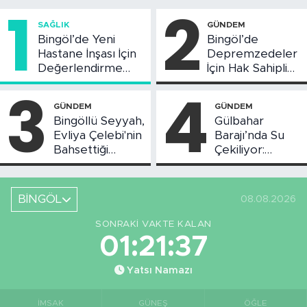
1
2
SAĞLIK
GÜNDEM
Bingöl’de Yeni
Bingöl’de
Hastane İnşası İçin
Depremzedeler
Değerlendirme
İçin Hak Sahipliği
Toplantısı Yapıldı
Askı Süreci
3
4
Başladı
GÜNDEM
GÜNDEM
Bingöllü Seyyah,
Gülbahar
Evliya Çelebi'nin
Barajı’nda Su
Bahsettiği
Çekiliyor:
Bingöl'deki O
Piknikçi Sayısı
Yeri Görüntüledi
Azaldı
BİNGÖL
08.08.2026
SONRAKI VAKTE KALAN
01:21:37
Yatsı Namazı
İMSAK
GÜNEŞ
ÖĞLE