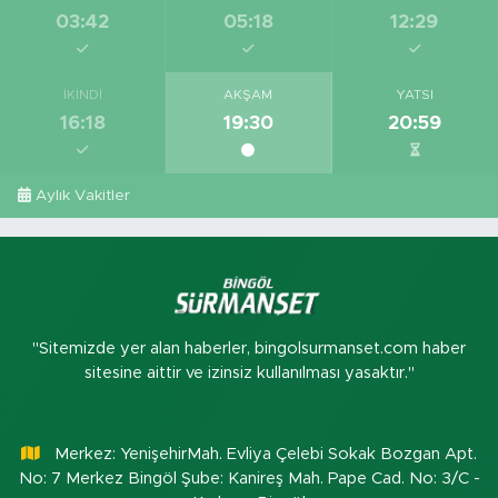
03:42
05:18
12:29
İKINDI
AKŞAM
YATSI
16:18
19:30
20:59
Aylık Vakitler
"Sitemizde yer alan haberler, bingolsurmanset.com haber
sitesine aittir ve izinsiz kullanılması yasaktır."
Merkez: YenişehirMah. Evliya Çelebi Sokak Bozgan Apt.
No: 7 Merkez Bingöl Şube: Kanireş Mah. Pape Cad. No: 3/C -