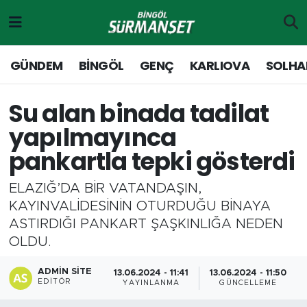
Gündem
Merkez Nöbetçi Eczaneler
GÜNDEM
BİNGÖL
GENÇ
KARLIOVA
SOLHA
Genç
Merkez Hava Durumu
Su alan binada tadilat
Solhan
Merkez Trafik Yoğunluk Haritası
yapılmayınca
pankartla tepki gösterdi
Karlıova
Süper Lig Puan Durumu ve Fikstür
ELAZIĞ’DA BİR VATANDAŞIN,
Adaklı-Kiğı
Tüm Manşetler
KAYINVALİDESİNİN OTURDUĞU BİNAYA
ASTIRDIĞI PANKART ŞAŞKINLIĞA NEDEN
Yayladere-Yedisu
Son Dakika Haberleri
OLDU.
MD Prestij Dergisi
Haber Arşivi
ADMIN SITE
13.06.2024 - 11:41
13.06.2024 - 11:50
EDITÖR
YAYINLANMA
GÜNCELLEME
Siyaset