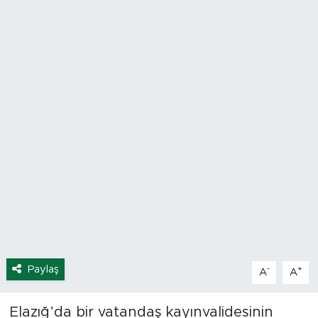
Spor
Yaşam
Sağlık
Eğitim
Ekonomi
Hava Durumu
Tavz Der
Paylaş
-
+
A
A
Bingöl Kaza Haberleri
Elazığ’da bir vatandaş kayınvalidesinin