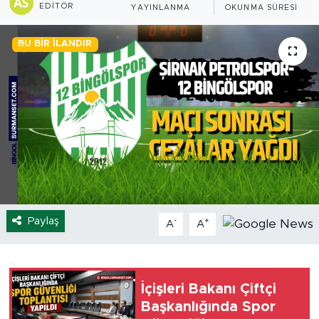
EDITÖR
YAYINLANMA
OKUNMA SÜRESI
Spor
BU BIR İLANDIR
Yaşam
Sağlık
Eğitim
Ekonomi
Hava Durumu
Paylaş
-
+
A
A
Tavz Der
Bingöl Kaza Haberleri
İçişleri Bakanı Çiftçi
Başkanlığında Spor