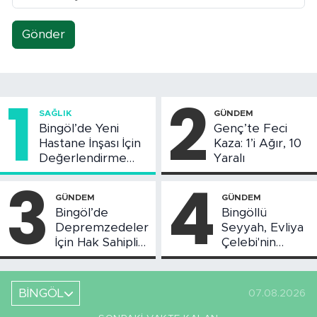
Gönder
1
2
SAĞLIK
GÜNDEM
Bingöl’de Yeni
Genç’te Feci
Hastane İnşası İçin
Kaza: 1’i Ağır, 10
Değerlendirme
Yaralı
Toplantısı Yapıldı
3
4
GÜNDEM
GÜNDEM
Bingöl’de
Bingöllü
Depremzedeler
Seyyah, Evliya
İçin Hak Sahipliği
Çelebi'nin
Askı Süreci
Bahsettiği
Başladı
Bingöl'deki O
Yeri
BİNGÖL
07.08.2026
Görüntüledi