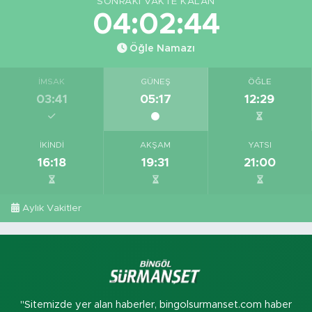
SONRAKI VAKTE KALAN
04:02:43
Öğle Namazı
İMSAK
GÜNEŞ
ÖĞLE
03:41
05:17
12:29
İKINDI
AKŞAM
YATSI
16:18
19:31
21:00
Aylık Vakitler
"Sitemizde yer alan haberler, bingolsurmanset.com haber