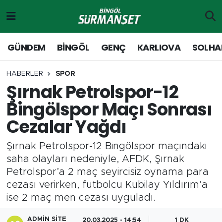
Gündem
Merkez Nöbetçi Eczaneler
GÜNDEM
BİNGÖL
GENÇ
KARLIOVA
SOLHA
Genç
Merkez Hava Durumu
HABERLER
SPOR
Şırnak Petrolspor-12
Solhan
Merkez Trafik Yoğunluk Haritası
Bingölspor Maçı Sonrası
Karlıova
Süper Lig Puan Durumu ve Fikstür
Cezalar Yağdı
Adaklı-Kiğı
Tüm Manşetler
Şırnak Petrolspor-12 Bingölspor maçındaki
saha olayları nedeniyle, AFDK, Şırnak
Yayladere-Yedisu
Son Dakika Haberleri
Petrolspor’a 2 maç seyircisiz oynama para
cezası verirken, futbolcu Kubilay Yıldırım’a
MD Prestij Dergisi
Haber Arşivi
ise 2 maç men cezası uyguladı.
Siyaset
ADMIN SITE
20.03.2025 - 14:54
1 DK