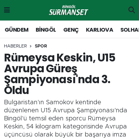
Gündem
Merkez Nöbetçi Eczaneler
GÜNDEM
BİNGÖL
GENÇ
KARLIOVA
SOLHA
Genç
Merkez Hava Durumu
HABERLER
SPOR
Rümeysa Keskin, U15
Solhan
Merkez Trafik Yoğunluk Haritası
Avrupa Güreş
Karlıova
Süper Lig Puan Durumu ve Fikstür
Şampiyonası'nda 3.
Oldu
Adaklı-Kiğı
Tüm Manşetler
Bulgaristan'ın Samokov kentinde
Yayladere-Yedisu
Son Dakika Haberleri
düzenlenen U15 Avrupa Şampiyonası'nda
Bingöl'ü temsil eden sporcu Rümeysa
MD Prestij Dergisi
Haber Arşivi
Keskin, 54 kilogram kategorisinde Avrupa
üçüncüsü olarak büyük bir başarıya imza
Siyaset