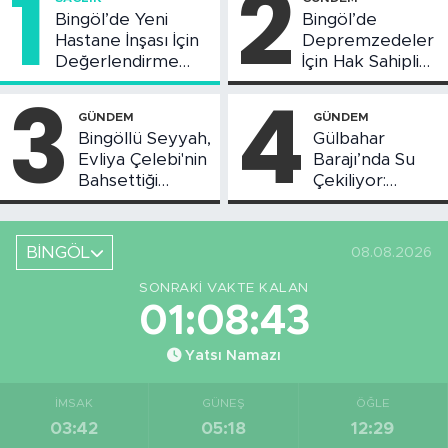
1
2
Bingöl’de Yeni
Bingöl’de
Hastane İnşası İçin
Depremzedeler
Değerlendirme
İçin Hak Sahipliği
Toplantısı Yapıldı
Askı Süreci
3
4
Başladı
GÜNDEM
GÜNDEM
Bingöllü Seyyah,
Gülbahar
Evliya Çelebi'nin
Barajı’nda Su
Bahsettiği
Çekiliyor:
Bingöl'deki O
Piknikçi Sayısı
Yeri Görüntüledi
Azaldı
BİNGÖL
08.08.2026
SONRAKI VAKTE KALAN
01:08:42
Yatsı Namazı
İMSAK
GÜNEŞ
ÖĞLE
03:42
05:18
12:29