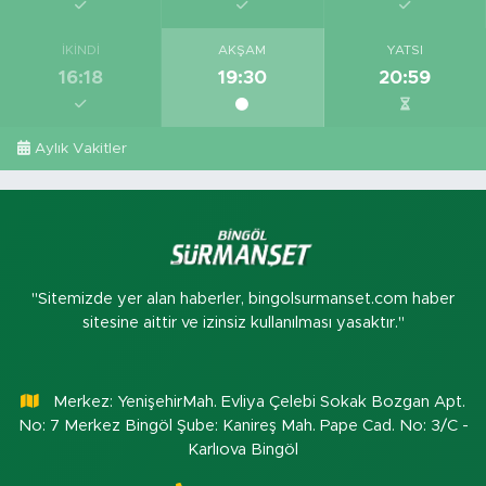
İKINDI
AKŞAM
YATSI
16:18
19:30
20:59
Aylık Vakitler
"Sitemizde yer alan haberler, bingolsurmanset.com haber
sitesine aittir ve izinsiz kullanılması yasaktır."
Merkez: YenişehirMah. Evliya Çelebi Sokak Bozgan Apt.
No: 7 Merkez Bingöl Şube: Kanireş Mah. Pape Cad. No: 3/C -
Karlıova Bingöl