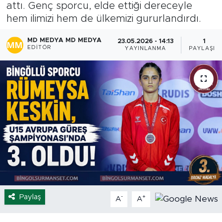
attı. Genç sporcu, elde ettiği dereceyle
Spor
hem ilimizi hem de ülkemizi gururlandırdı.
MD MEDYA MD MEDYA
23.05.2026 - 14:13
1
Yaşam
EDITÖR
YAYINLANMA
PAYLAŞIM
Sağlık
Eğitim
Ekonomi
Hava Durumu
Tavz Der
Bingöl Kaza Haberleri
Paylaş
-
+
A
A