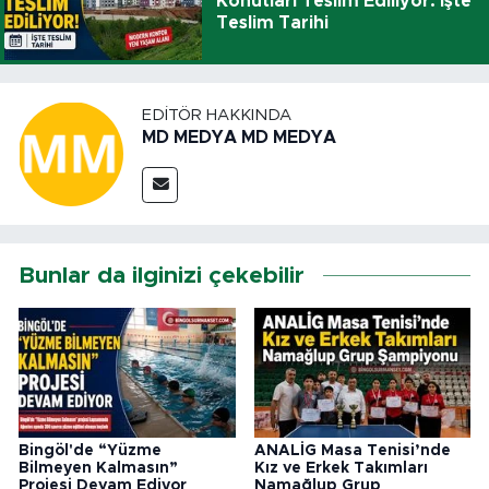
Konutları Teslim Ediliyor: İşte
Teslim Tarihi
EDITÖR HAKKINDA
MD MEDYA MD MEDYA
Bunlar da ilginizi çekebilir
Bingöl'de “Yüzme
ANALİG Masa Tenisi’nde
Bilmeyen Kalmasın”
Kız ve Erkek Takımları
Projesi Devam Ediyor
Namağlup Grup