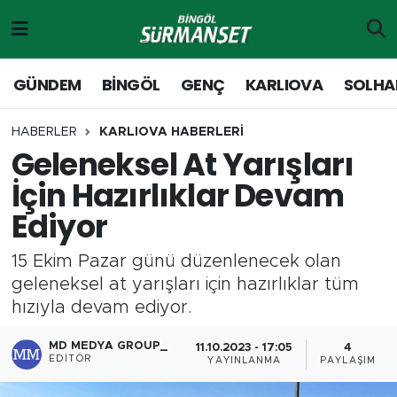
Gündem
Merkez Nöbetçi Eczaneler
GÜNDEM
BİNGÖL
GENÇ
KARLIOVA
SOLHA
Genç
Merkez Hava Durumu
HABERLER
KARLIOVA HABERLERİ
Geleneksel At Yarışları
Solhan
Merkez Trafik Yoğunluk Haritası
İçin Hazırlıklar Devam
Karlıova
Süper Lig Puan Durumu ve Fikstür
Ediyor
Adaklı-Kiğı
Tüm Manşetler
15 Ekim Pazar günü düzenlenecek olan
geleneksel at yarışları için hazırlıklar tüm
Yayladere-Yedisu
Son Dakika Haberleri
hızıyla devam ediyor.
MD Prestij Dergisi
Haber Arşivi
MD MEDYA GROUP_
11.10.2023 - 17:05
4
EDITÖR
YAYINLANMA
PAYLAŞIM
Siyaset