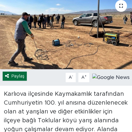
Spor
Yaşam
Sağlık
Eğitim
Ekonomi
Paylaş
-
+
A
A
Hava Durumu
Karlıova ilçesinde Kaymakamlık tarafından
Tavz Der
Cumhuriyetin 100. yıl anısına düzenlenecek
olan at yarışları ve diğer etkinlikler için
Bingöl Kaza Haberleri
ilçeye bağlı Toklular köyü yarış alanında
yoğun çalışmalar devam ediyor. Alanda