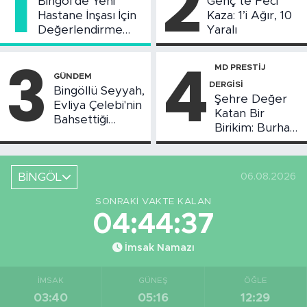
1
2
Bingöl’de Yeni
Genç’te Feci
Hastane İnşası İçin
Kaza: 1’i Ağır, 10
Değerlendirme
Yaralı
Toplantısı Yapıldı
3
4
MD PRESTİJ
GÜNDEM
DERGİSİ
Bingöllü Seyyah,
Şehre Değer
Evliya Çelebi'nin
Katan Bir
Bahsettiği
Birikim: Burhan
Bingöl'deki O
Arıkız
Yeri Görüntüledi
BİNGÖL
06.08.2026
SONRAKI VAKTE KALAN
04:44:36
İmsak Namazı
İMSAK
GÜNEŞ
ÖĞLE
03:40
05:16
12:29