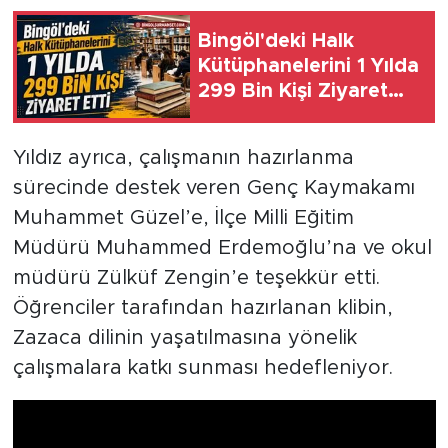
Bingöl'deki Halk
Kütüphanelerini 1 Yılda
299 Bin Kişi Ziyaret
Etti
Yıldız ayrıca, çalışmanın hazırlanma
sürecinde destek veren Genç Kaymakamı
Muhammet Güzel’e, İlçe Milli Eğitim
Müdürü Muhammed Erdemoğlu’na ve okul
müdürü Zülküf Zengin’e teşekkür etti.
Öğrenciler tarafından hazırlanan klibin,
Zazaca dilinin yaşatılmasına yönelik
çalışmalara katkı sunması hedefleniyor.