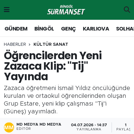
Gündem
Merkez Nöbetçi Eczaneler
GÜNDEM
BİNGÖL
GENÇ
KARLIOVA
SOLHA
Genç
Merkez Hava Durumu
HABERLER
KÜLTÜR SANAT
Öğrencilerden Yeni
Solhan
Merkez Trafik Yoğunluk Haritası
Zazaca Klip: "Tij"
Karlıova
Süper Lig Puan Durumu ve Fikstür
Yayında
Adaklı-Kiğı
Tüm Manşetler
Zazaca öğretmeni İsmail Yıldız öncülüğünde
kurulan ve ortaokul öğrencilerinden oluşan
Yayladere-Yedisu
Son Dakika Haberleri
Grup Estare, yeni klip çalışması "Tij"i
(Güneş) yayımladı.
MD Prestij Dergisi
Haber Arşivi
MD MEDYA MD MEDYA
04.07.2026 - 14:37
1
Siyaset
EDITÖR
YAYINLANMA
PAYLAŞI