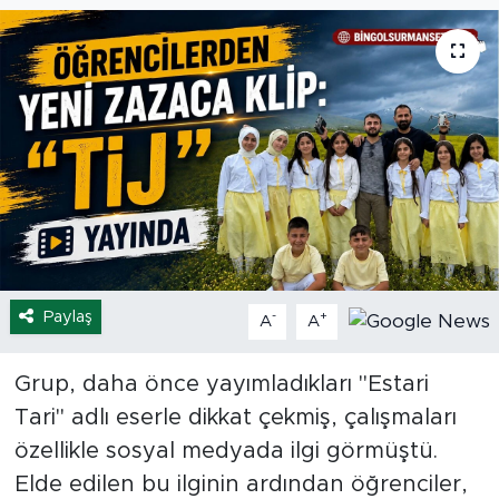
Spor
Yaşam
Sağlık
Eğitim
Ekonomi
Paylaş
-
+
A
A
Hava Durumu
Tavz Der
Grup, daha önce yayımladıkları "Estari
Tari" adlı eserle dikkat çekmiş, çalışmaları
Bingöl Kaza Haberleri
özellikle sosyal medyada ilgi görmüştü.
Elde edilen bu ilginin ardından öğrenciler,