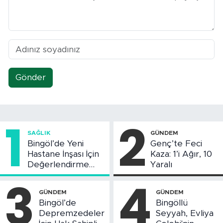
Gönder
1
2
SAĞLIK
GÜNDEM
Bingöl’de Yeni
Genç’te Feci
Hastane İnşası İçin
Kaza: 1’i Ağır, 10
Değerlendirme
Yaralı
Toplantısı Yapıldı
3
4
GÜNDEM
GÜNDEM
Bingöl’de
Bingöllü
Depremzedeler
Seyyah, Evliya