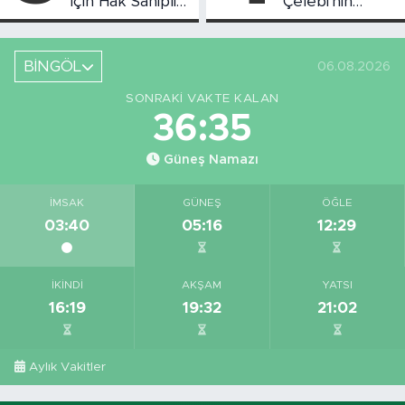
İçin Hak Sahipliği
Çelebi'nin
Askı Süreci
Bahsettiği
Başladı
Bingöl'deki O
Yeri
BİNGÖL
06.08.2026
Görüntüledi
SONRAKI VAKTE KALAN
36:35
Güneş Namazı
İMSAK
GÜNEŞ
ÖĞLE
03:40
05:16
12:29
İKINDI
AKŞAM
YATSI
16:19
19:32
21:02
Aylık Vakitler