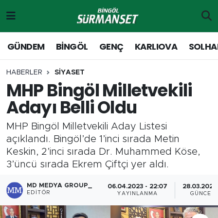
Gündem
Merkez Nöbetçi Eczaneler
GÜNDEM
BİNGÖL
GENÇ
KARLIOVA
SOLHA
Genç
Merkez Hava Durumu
HABERLER
SİYASET
MHP Bingöl Milletvekili
Solhan
Merkez Trafik Yoğunluk Haritası
Adayı Belli Oldu
Karlıova
Süper Lig Puan Durumu ve Fikstür
MHP Bingöl Milletvekili Aday Listesi
Adaklı-Kiğı
Tüm Manşetler
açıklandı. Bingöl’de 1’inci sırada Metin
Keskin, 2’inci sırada Dr. Muhammed Köse,
Yayladere-Yedisu
Son Dakika Haberleri
3’üncü sırada Ekrem Çiftçi yer aldı.
MD Prestij Dergisi
Haber Arşivi
MD MEDYA GROUP_
06.04.2023 - 22:07
28.03.2024 
EDITÖR
YAYINLANMA
GÜNCEL
Siyaset