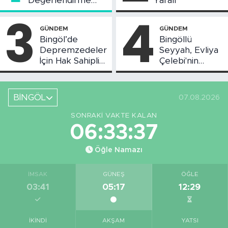
Değerlendirme
Yaralı
Toplantısı Yapıldı
3
4
GÜNDEM
GÜNDEM
Bingöl’de
Bingöllü
Depremzedeler
Seyyah, Evliya
İçin Hak Sahipliği
Çelebi'nin
Askı Süreci
Bahsettiği
Başladı
Bingöl'deki O
Yeri
BİNGÖL
07.08.2026
Görüntüledi
SONRAKI VAKTE KALAN
06:33:36
Öğle Namazı
İMSAK
GÜNEŞ
ÖĞLE
03:41
05:17
12:29
İKINDI
AKŞAM
YATSI