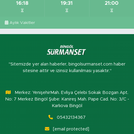
16:18
19:31
21:00
Aylık Vakitler
"Sitemizde yer alan haberler, bingolsurmanset.com haber
sitesine aittir ve izinsiz kullanılması yasaktır."
Merkez: YenişehirMah. Evliya Çelebi Sokak Bozgan Apt.
No: 7 Merkez Bingöl Şube: Kanireş Mah. Pape Cad. No: 3/C -
Karlıova Bingöl
05432134367
[email protected]