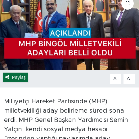
Spor
Yaşam
Sağlık
Eğitim
Ekonomi
Paylaş
-
+
A
A
Hava Durumu
Milliyetçi Hareket Partisinde (MHP)
Tavz Der
milletvekilliği aday belirleme süreci sona
erdi. MHP Genel Başkan Yardımcısı Semih
Bingöl Kaza Haberleri
Yalçın, kendi sosyal medya hesabı
üzerinden yaptığı paylaşımda aday