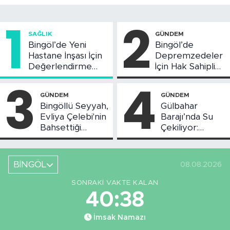
1
2
SAĞLIK
GÜNDEM
Bingöl’de Yeni
Bingöl’de
Hastane İnşası İçin
Depremzedeler
Değerlendirme
İçin Hak Sahipliği
Toplantısı Yapıldı
Askı Süreci
3
4
Başladı
GÜNDEM
GÜNDEM
Bingöllü Seyyah,
Gülbahar
Evliya Çelebi'nin
Barajı’nda Su
Bahsettiği
Çekiliyor:
Bingöl'deki O
Piknikçi Sayısı
Yeri Görüntüledi
Azaldı
BİNGÖL
08.08.2026
SONRAKI VAKTE KALAN
40:38
İmsak Namazı