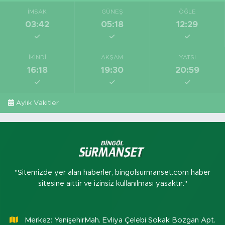
İMSAK
GÜNEŞ
ÖĞLE
03:42
05:18
12:29
İKINDI
AKŞAM
YATSI
16:18
19:30
20:59
Aylık Vakitler
"Sitemizde yer alan haberler, bingolsurmanset.com haber
sitesine aittir ve izinsiz kullanılması yasaktır."
Merkez: YenişehirMah. Evliya Çelebi Sokak Bozgan Apt.