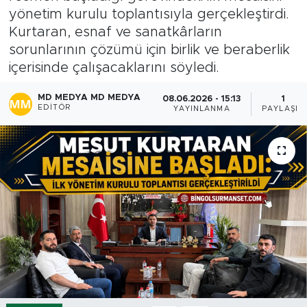
yönetim kurulu toplantısıyla gerçekleştirdi.
Spor
Kurtaran, esnaf ve sanatkârların
sorunlarının çözümü için birlik ve beraberlik
Yaşam
içerisinde çalışacaklarını söyledi.
Sağlık
MD MEDYA MD MEDYA
08.06.2026 - 15:13
1
EDITÖR
YAYINLANMA
PAYLAŞIM
Eğitim
Ekonomi
Hava Durumu
Tavz Der
Bingöl Kaza Haberleri