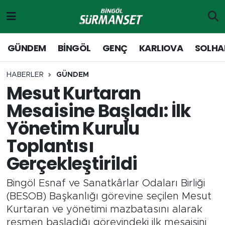
Gündem
Merkez Nöbetçi Eczaneler
GÜNDEM
BİNGÖL
GENÇ
KARLIOVA
SOLHA
Genç
Merkez Hava Durumu
HABERLER
GÜNDEM
Mesut Kurtaran
Solhan
Merkez Trafik Yoğunluk Haritası
Mesaisine Başladı: İlk
Karlıova
Süper Lig Puan Durumu ve Fikstür
Yönetim Kurulu
Toplantısı
Adaklı-Kiğı
Tüm Manşetler
Gerçekleştirildi
Yayladere-Yedisu
Son Dakika Haberleri
Bingöl Esnaf ve Sanatkârlar Odaları Birliği
MD Prestij Dergisi
Haber Arşivi
(BESOB) Başkanlığı görevine seçilen Mesut
Kurtaran ve yönetimi mazbatasını alarak
Siyaset
resmen başladığı görevindeki ilk mesaisini