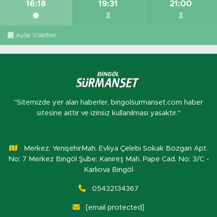
16:18
19:31
21:00
Aylık Vakitler
"Sitemizde yer alan haberler, bingolsurmanset.com haber
sitesine aittir ve izinsiz kullanılması yasaktır."
Merkez: YenişehirMah. Evliya Çelebi Sokak Bozgan Apt.
No: 7 Merkez Bingöl Şube: Kanireş Mah. Pape Cad. No: 3/C -
Karlıova Bingöl
05432134367
[email protected]