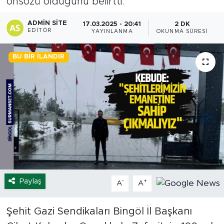
önsözü olduğunu belirtti.
Spor
ADMIN SITE
17.03.2025 - 20:41
2 DK
EDITÖR
YAYINLANMA
OKUNMA SÜRESI
Yaşam
BU BIR İLANDIR
Sağlık
Eğitim
Ekonomi
Hava Durumu
Tavz Der
Paylaş
-
+
A
A
Bingöl Kaza Haberleri
Şehit Gazi Sendikaları Bingöl İl Başkanı