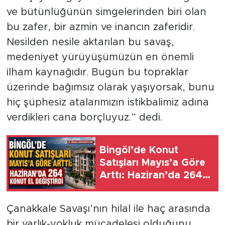
ve bütünlüğünün simgelerinden biri olan
bu zafer, bir azmin ve inancın zaferidir.
Nesilden nesile aktarılan bu savaş,
medeniyet yürüyüşümüzün en önemli
ilham kaynağıdır. Bugün bu topraklar
üzerinde bağımsız olarak yaşıyorsak, bunu
hiç şüphesiz atalarımızın istikbalimiz adına
verdikleri cana borçluyuz.” dedi.
Bingöl’de Konut
Satışları Mayıs’a Göre
Arttı: Haziran’da 264
Konut El Değiştirdi
Çanakkale Savaşı’nın hilal ile haç arasında
bir varlık-yokluk mücadelesi olduğunu