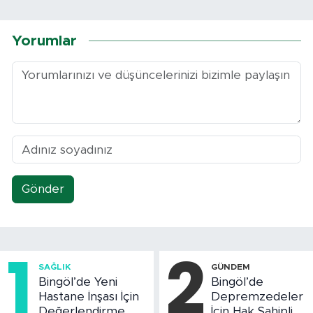
Yorumlar
Gönder
1
2
SAĞLIK
GÜNDEM
Bingöl’de Yeni
Bingöl’de
Hastane İnşası İçin
Depremzedeler
Değerlendirme
İçin Hak Sahipliği