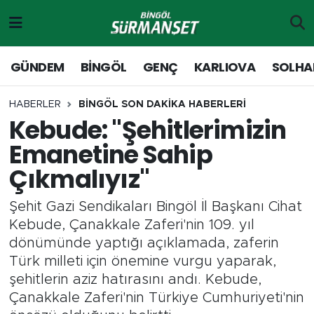
Gündem
Merkez Nöbetçi Eczaneler
GÜNDEM
BİNGÖL
GENÇ
KARLIOVA
SOLHA
Genç
Merkez Hava Durumu
HABERLER
BİNGÖL SON DAKİKA HABERLERİ
Kebude: "Şehitlerimizin
Solhan
Merkez Trafik Yoğunluk Haritası
Emanetine Sahip
Karlıova
Süper Lig Puan Durumu ve Fikstür
Çıkmalıyız"
Adaklı-Kiğı
Tüm Manşetler
Şehit Gazi Sendikaları Bingöl İl Başkanı Cihat
Kebude, Çanakkale Zaferi'nin 109. yıl
Yayladere-Yedisu
Son Dakika Haberleri
dönümünde yaptığı açıklamada, zaferin
Türk milleti için önemine vurgu yaparak,
MD Prestij Dergisi
Haber Arşivi
şehitlerin aziz hatırasını andı. Kebude,
Çanakkale Zaferi'nin Türkiye Cumhuriyeti'nin
Siyaset