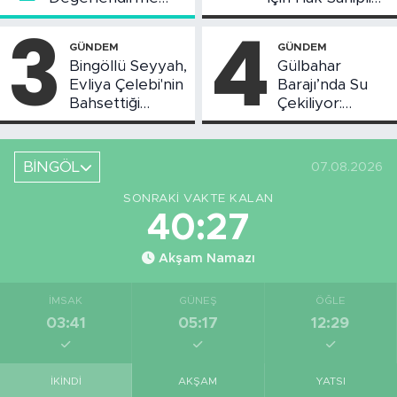
Toplantısı Yapıldı
Askı Süreci
3
4
Başladı
GÜNDEM
GÜNDEM
Bingöllü Seyyah,
Gülbahar
Evliya Çelebi'nin
Barajı’nda Su
Bahsettiği
Çekiliyor:
Bingöl'deki O
Piknikçi Sayısı
Yeri Görüntüledi
Azaldı
BİNGÖL
07.08.2026
SONRAKI VAKTE KALAN
40:26
Akşam Namazı
İMSAK
GÜNEŞ
ÖĞLE
03:41
05:17
12:29
İKINDI
AKŞAM
YATSI