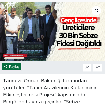
Spor
Yaşam
Sağlık
Eğitim
Ekonomi
Paylaş
-
+
A
A
Hava Durumu
Tavz Der
Tarım ve Orman Bakanlığı tarafından
yürütülen “Tarım Arazilerinin Kullanımının
Bingöl Kaza Haberleri
Etkinleştirilmesi Projesi” kapsamında,
Bingöl'de hayata geçirilen “Sebze