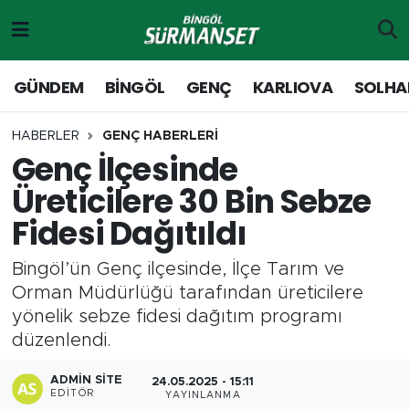
Gündem
Merkez Nöbetçi Eczaneler
GÜNDEM
BİNGÖL
GENÇ
KARLIOVA
SOLHA
Genç
Merkez Hava Durumu
HABERLER
GENÇ HABERLERİ
Genç İlçesinde
Solhan
Merkez Trafik Yoğunluk Haritası
Üreticilere 30 Bin Sebze
Karlıova
Süper Lig Puan Durumu ve Fikstür
Fidesi Dağıtıldı
Adaklı-Kiğı
Tüm Manşetler
Bingöl’ün Genç ilçesinde, İlçe Tarım ve
Orman Müdürlüğü tarafından üreticilere
Yayladere-Yedisu
Son Dakika Haberleri
yönelik sebze fidesi dağıtım programı
düzenlendi.
MD Prestij Dergisi
Haber Arşivi
ADMIN SITE
24.05.2025 - 15:11
Siyaset
EDITÖR
YAYINLANMA