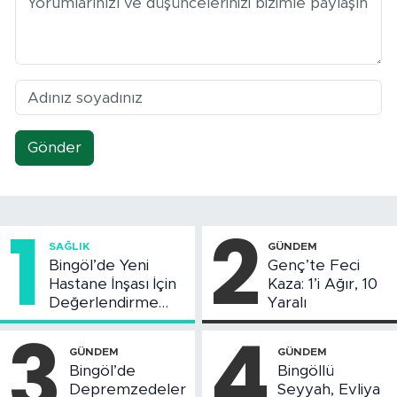
Gönder
1
2
SAĞLIK
GÜNDEM
Bingöl’de Yeni
Genç’te Feci
Hastane İnşası İçin
Kaza: 1’i Ağır, 10
Değerlendirme
Yaralı
Toplantısı Yapıldı
3
4
GÜNDEM
GÜNDEM
Bingöl’de
Bingöllü
Depremzedeler
Seyyah, Evliya