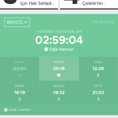
İçin Hak Sahipliği
Çelebi'nin
Askı Süreci
Bahsettiği
Başladı
Bingöl'deki O
Yeri
BİNGÖL
06.08.2026
Görüntüledi
SONRAKI VAKTE KALAN
02:59:04
Öğle Namazı
İMSAK
GÜNEŞ
ÖĞLE
03:40
05:16
12:29
İKINDI
AKŞAM
YATSI
16:19
19:32
21:02
Aylık Vakitler