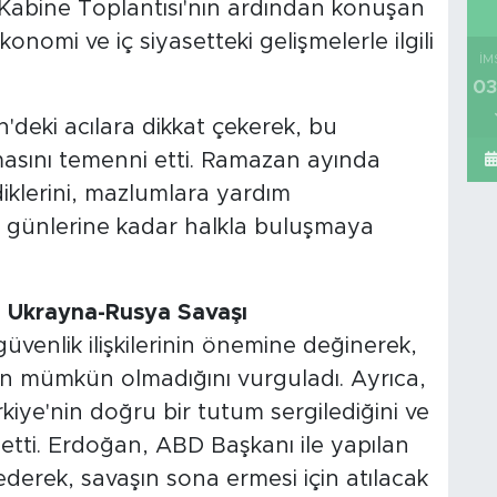
 Kabine Toplantısı'nın ardından konuşan
onomi ve iç siyasetteki gelişmelerle ilgili
İM
03
'deki acılara dikkat çekerek, bu
masını temenni etti. Ramazan ayında
ldiklerini, mazlumlara yardım
on günlerine kadar halkla buluşmaya
 ve Ukrayna-Rusya Savaşı
üvenlik ilişkilerinin önemine değinerek,
nin mümkün olmadığını vurguladı. Ayrıca,
rkiye'nin doğru bir tutum sergilediğini ve
e etti. Erdoğan, ABD Başkanı ile yapılan
erek, savaşın sona ermesi için atılacak