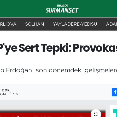
RLIOVA
SOLHAN
YAYLADERE-YEDİSU
ADAK
ye Sert Tepki: Provok
 Erdoğan, son dönemdeki gelişmelere 
2 DK
NMA SÜRESI