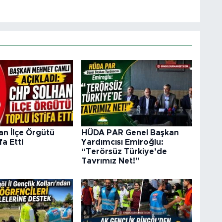
n İlçe Örgütü
HÜDA PAR Genel Başkan
fa Etti
Yardımcısı Emiroğlu:
“Terörsüz Türkiye’de
Tavrımız Net!”