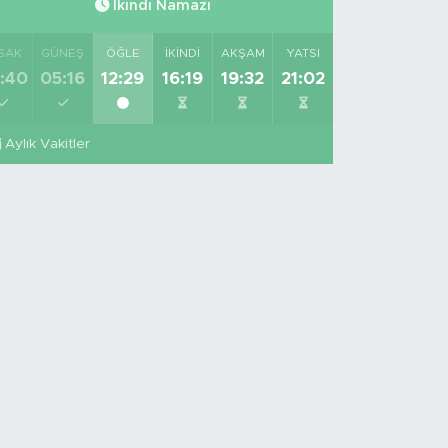
İkindi Namazı
SAK
GÜNEŞ
ÖĞLE
İKINDI
AKŞAM
YATSI
:40
05:16
12:29
16:19
19:32
21:02
Aylık Vakitler