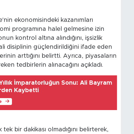
'nin ekonomisindeki kazanımları
omi programına halel gelmesine izin
nun kontrol altına alındığını, işsizlik
 disiplinin güçlendirildiğini ifade eden
nin arttığını belirtti. Ayrıca, piyasaların
reken tedbirlerin alınacağını açıkladı.
Yıllık İmparatorluğun Sonu: Ali Bayram
irden Kaybetti
le
ek bir dakikası olmadığını belirterek,