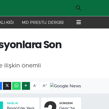
LI-KİĞI
MD PRESTİJ DERGİSİ
asyonlara Son
ilişkin önemli
-
+
A
A
SAĞLIK
GÜNDEM
Bingöl’de Yeni
Genç’te