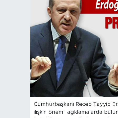
Spor
Yaşam
Sağlık
Eğitim
Ekonomi
Hava Durumu
Tavz Der
Bingöl Kaza Haberleri
Cumhurbaşkanı Recep Tayyip Er
ilişkin önemli açıklamalarda bulun