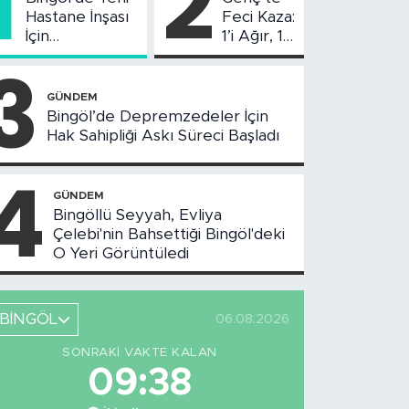
1
2
Hastane İnşası
Feci Kaza:
İçin
1’i Ağır, 10
Değerlendirme
Yaralı
3
Toplantısı
Yapıldı
GÜNDEM
Bingöl’de Depremzedeler İçin
Hak Sahipliği Askı Süreci Başladı
4
GÜNDEM
Bingöllü Seyyah, Evliya
Çelebi'nin Bahsettiği Bingöl'deki
O Yeri Görüntüledi
BİNGÖL
06.08.2026
SONRAKI VAKTE KALAN
09:37