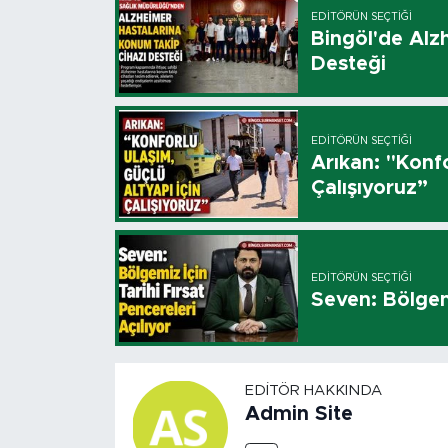
EDITÖRÜN SEÇTIĞI
Bingöl'de Alz
Desteği
EDITÖRÜN SEÇTIĞI
Arıkan: "Konfo
Çalışıyoruz”
EDITÖRÜN SEÇTIĞI
Seven: Bölgemi
EDITÖR HAKKINDA
Admin Site