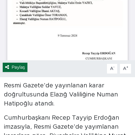
Spor
Yaşam
Sağlık
Eğitim
Paylaş
-
+
A
A
Ekonomi
Resmi Gazete’de yayınlanan karar
Hava Durumu
doğrultusunda Elazığ Valiliğine Numan
Tavz Der
Hatipoğlu atandı.
Cumhurbaşkanı Recep Tayyip Erdoğan
Bingöl Kaza Haberleri
imzasıyla, Resmi Gazete’de yayımlanan