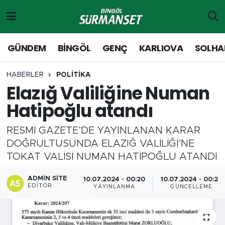
Gündem
Merkez Nöbetçi Eczaneler
GÜNDEM
BİNGÖL
GENÇ
KARLIOVA
SOLHA
Genç
Merkez Hava Durumu
HABERLER
POLİTİKA
Elazığ Valiliğine Numan
Solhan
Merkez Trafik Yoğunluk Haritası
Hatipoğlu atandı
Karlıova
Süper Lig Puan Durumu ve Fikstür
RESMİ GAZETE’DE YAYINLANAN KARAR
Adaklı-Kiğı
Tüm Manşetler
DOĞRULTUSUNDA ELAZIĞ VALİLİĞİ’NE
TOKAT VALİSİ NUMAN HATİPOĞLU ATANDI
Yayladere-Yedisu
Son Dakika Haberleri
ADMIN SITE
10.07.2024 - 00:20
10.07.2024 - 00:25
EDITÖR
YAYINLANMA
GÜNCELLEME
MD Prestij Dergisi
Haber Arşivi
Siyaset