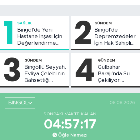
1
2
SAĞLIK
GÜNDEM
Bingöl’de Yeni
Bingöl’de
Hastane İnşası İçin
Depremzedeler
Değerlendirme
İçin Hak Sahipliği
Toplantısı Yapıldı
Askı Süreci
3
4
Başladı
GÜNDEM
GÜNDEM
Bingöllü Seyyah,
Gülbahar
Evliya Çelebi'nin
Barajı’nda Su
Bahsettiği
Çekiliyor:
Bingöl'deki O
Piknikçi Sayısı
Yeri Görüntüledi
Azaldı
BİNGÖL
08.08.2026
SONRAKI VAKTE KALAN
04:57:17
Öğle Namazı