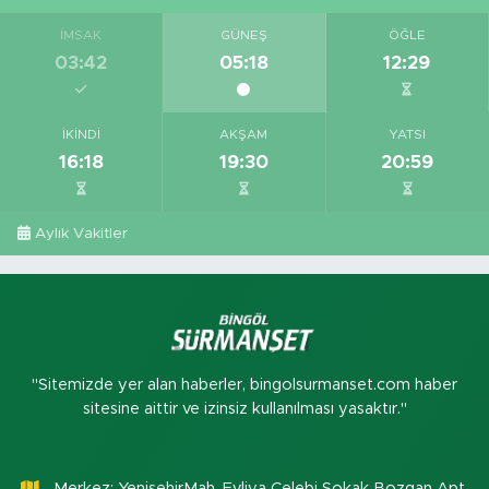
İMSAK
GÜNEŞ
ÖĞLE
03:42
05:18
12:29
İKINDI
AKŞAM
YATSI
16:18
19:30
20:59
Aylık Vakitler
"Sitemizde yer alan haberler, bingolsurmanset.com haber
sitesine aittir ve izinsiz kullanılması yasaktır."
Merkez: YenişehirMah. Evliya Çelebi Sokak Bozgan Apt.