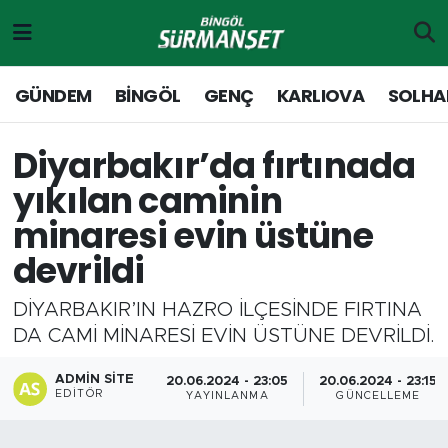
Gündem
Merkez Nöbetçi Eczaneler
GÜNDEM
BİNGÖL
GENÇ
KARLIOVA
SOLHA
Genç
Merkez Hava Durumu
Diyarbakır’da fırtınada
Solhan
Merkez Trafik Yoğunluk Haritası
yıkılan caminin
minaresi evin üstüne
Karlıova
Süper Lig Puan Durumu ve Fikstür
devrildi
Adaklı-Kiğı
Tüm Manşetler
DİYARBAKIR’IN HAZRO İLÇESİNDE FIRTINA
Yayladere-Yedisu
Son Dakika Haberleri
DA CAMİ MİNARESİ EVİN ÜSTÜNE DEVRİLDİ.
ADMIN SITE
MD Prestij Dergisi
Haber Arşivi
20.06.2024 - 23:05
20.06.2024 - 23:15
EDITÖR
YAYINLANMA
GÜNCELLEME
Siyaset