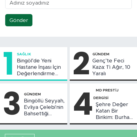
Gönder
1
2
SAĞLIK
GÜNDEM
Bingöl’de Yeni
Genç’te Feci
Hastane İnşası İçin
Kaza: 1’i Ağır, 10
Değerlendirme
Yaralı
Toplantısı Yapıldı
3
4
MD PRESTİJ
GÜNDEM
DERGİSİ
Bingöllü Seyyah,
Şehre Değer
Evliya Çelebi'nin
Katan Bir
Bahsettiği
Birikim: Burhan
Bingöl'deki O
Arıkız
Yeri Görüntüledi