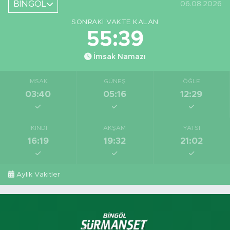
BİNGÖL
06.08.2026
SONRAKI VAKTE KALAN
55:39
İmsak Namazı
İMSAK
GÜNEŞ
ÖĞLE
03:40
05:16
12:29
İKINDI
AKŞAM
YATSI
16:19
19:32
21:02
Aylık Vakitler