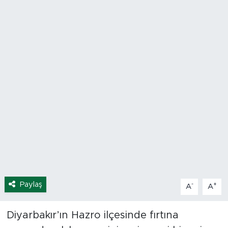
Spor
Yaşam
Sağlık
Eğitim
Ekonomi
Hava Durumu
Tavz Der
Paylaş
-
+
A
A
Bingöl Kaza Haberleri
Diyarbakır’ın Hazro ilçesinde fırtına