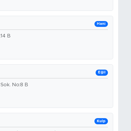
Hani
14 B
Eğil
y Sok. No:8 B
Kulp