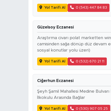
Yol Tarifi Al
0 (543) 447 84 83
Güzelsoy Eczanesi
Araştırma civarı polat marketten w
camisinden sağa dönüp düz devam edinc
sosyal konutlar yolu üzeri)
Yol Tarifi Al
0 (532) 670 21 11
Ciğerhun Eczanesi
Şeyh Şamil Mahallesi Medine Bulvarı
İlkokulu Arasında Bağlar
Yol Tarifi Al
0 (530) 907 05 25