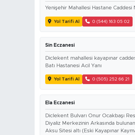
Yenişehir Mahallesi Hastane Caddesi
Yol Tarifi Al
0 (544) 163 05 02
Sin Eczanesi
Diclekent mahallesi kayapınar caddes
Batı Hastanesi Acil Yanı
Yol Tarifi Al
0 (505) 252 66 21
Ela Eczanesi
Diclekent Bulvarı Onur Ocakbaşı Res
Diyaliz Merkezinin Arkasında bulunan 
Aksu Sitesi altı (Eski Kayapınar Kay