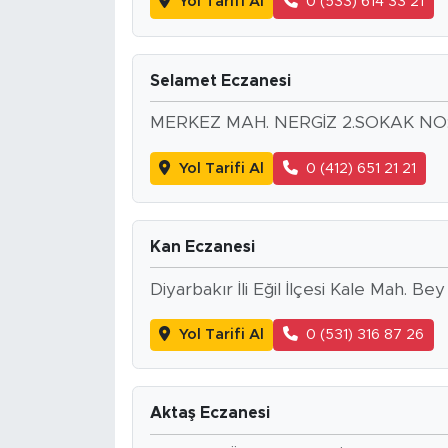
Yol Tarifi Al
0 (533) 614 33 21
Selamet Eczanesi
MERKEZ MAH. NERGİZ 2.SOKAK NO:
Yol Tarifi Al
0 (412) 651 21 21
Kan Eczanesi
Diyarbakır İli Eğil İlçesi Kale Mah. Be
Yol Tarifi Al
0 (531) 316 87 26
Aktaş Eczanesi