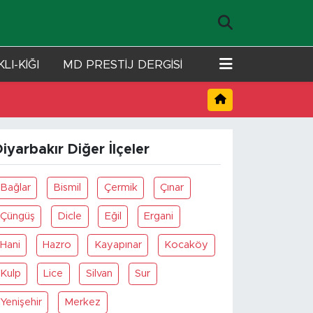
LI-KİĞI
MD PRESTİJ DERGİSİ
iyarbakır Diğer İlçeler
Bağlar
Bismil
Çermik
Çınar
Çüngüş
Dicle
Eğil
Ergani
Hani
Hazro
Kayapınar
Kocaköy
Kulp
Lice
Silvan
Sur
Yenişehir
Merkez