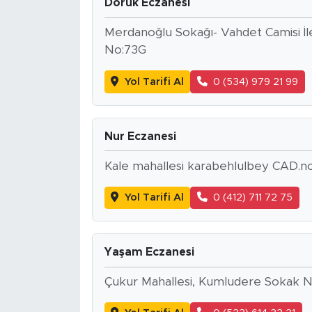
Doruk Eczanesi
Merdanoğlu Sokağı- Vahdet Camisi İler
No:73G
Yol Tarifi Al
0 (534) 979 21 99
Nur Eczanesi
Kale mahallesi karabehlulbey CAD.no 
Yol Tarifi Al
0 (412) 711 72 75
Yaşam Eczanesi
Çukur Mahallesi, Kumludere Sokak N