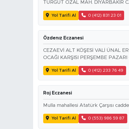
TURGUT ÖZAL MAH. DİYARBAKIR CA
Yol Tarifi Al
0 (412) 831 23 01
Özdenız Eczanesi
CEZAEVİ ALT KÖŞESİ VALİ ÜNAL ER
OCAĞI KARŞISI PERŞEMBE PAZARI
Yol Tarifi Al
0 (412) 233 76 49
Roj Eczanesi
Mulla mahallesi Atatürk Çarşısı cadde
Yol Tarifi Al
0 (553) 986 59 87