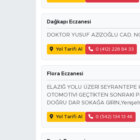
Dağkapı Eczanesi
DOKTOR YUSUF AZİZOĞLU CAD. NO
Yol Tarifi Al
0 (412) 228 84 33
Flora Eczanesi
ELAZIĞ YOLU ÜZERİ SEYRANTEPE
OTOMOTİVİ GEÇTİKTEN SONRAKİ PE
DOĞRU DAR SOKAĞA GİRİN,Yenişehir c
Yol Tarifi Al
0 (542) 134 13 46