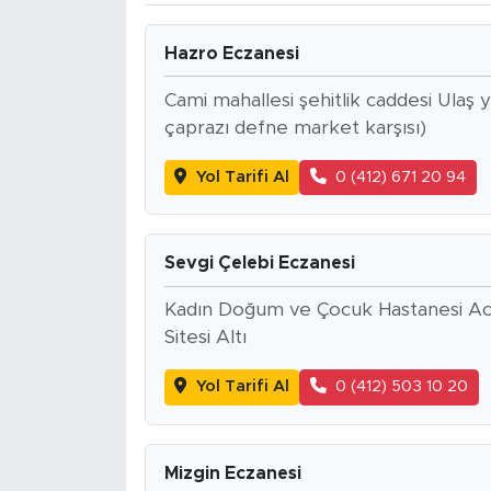
Spor
Hazro Eczanesi
Yaşam
Cami mahallesi şehitlik caddesi Ulaş
çaprazı defne market karşısı)
Sağlık
Yol Tarifi Al
0 (412) 671 20 94
Eğitim
Ekonomi
Sevgi Çelebi Eczanesi
Kadın Doğum ve Çocuk Hastanesi Acil
Hava Durumu
Sitesi Altı
Tavz Der
Yol Tarifi Al
0 (412) 503 10 20
Bingöl Kaza Haberleri
Mizgin Eczanesi