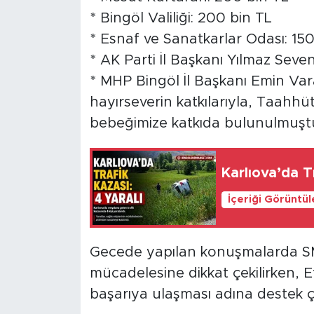
* Bingöl Valiliği: 200 bin TL
* Esnaf ve Sanatkarlar Odası: 150
* AK Parti İl Başkanı Yılmaz Seve
* MHP Bingöl İl Başkanı Emin Var
hayırseverin katkılarıyla, Taahh
bebeğimize katkıda bulunulmuştu
Karlıova’da Tr
İçeriği Görüntü
Gecede yapılan konuşmalarda SM
mücadelesine dikkat çekilirken, 
başarıya ulaşması adına destek ça