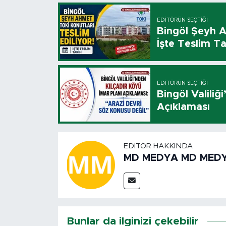
EDITÖRÜN SEÇTIĞI
Bingöl Şeyh A
İşte Teslim Ta
EDITÖRÜN SEÇTIĞI
Bingöl Valiliğ
Açıklaması
EDITÖR HAKKINDA
MD MEDYA MD MED
Bunlar da ilginizi çekebilir