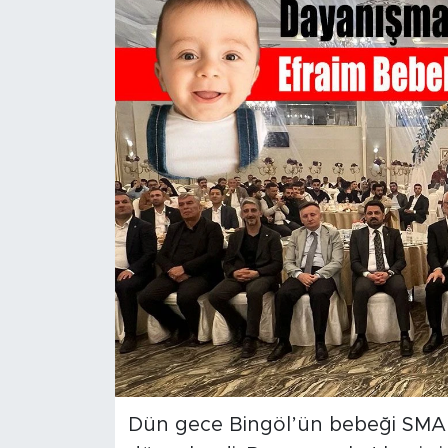
Spor
Yaşam
Sağlık
Eğitim
Ekonomi
Hava Durumu
Tavz Der
Bingöl Kaza Haberleri
Dün gece Bingöl’ün bebeği SMA’l