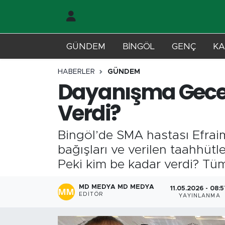
Gündem
Merkez Nöbetçi Eczaneler
GÜNDEM
BİNGÖL
GENÇ
KA
Genç
Merkez Hava Durumu
HABERLER
GÜNDEM
Dayanışma Geces
Solhan
Merkez Trafik Yoğunluk Haritası
Verdi?
Karlıova
Süper Lig Puan Durumu ve Fikstür
Bingöl’de SMA hastası Efra
Adaklı-Kiğı
Tüm Manşetler
bağışları ve verilen taahhütl
Peki kim be kadar verdi? Tü
Yayladere-Yedisu
Son Dakika Haberleri
MD MEDYA MD MEDYA
11.05.2026 - 08:
MD Prestij Dergisi
Haber Arşivi
EDITÖR
YAYINLANMA
Siyaset