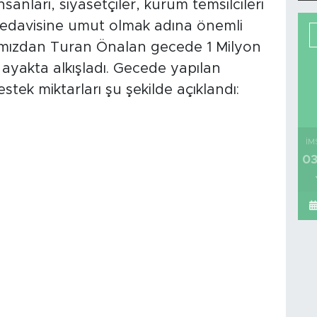
sanları, siyasetçiler, kurum temsilcileri
tedavisine umut olmak adına önemli
rımızdan Turan Önalan gecede 1 Milyon
 ayakta alkışladı. Gecede yapılan
stek miktarları şu şekilde açıklandı:
İM
03