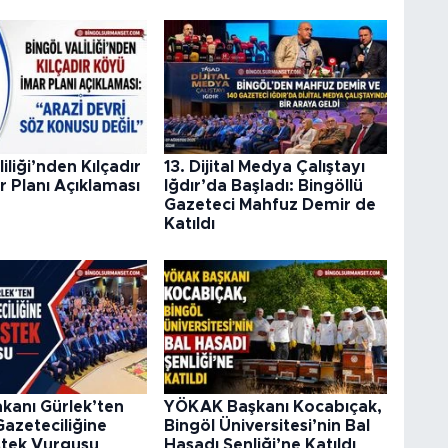
iliği’nden Kılçadır
13. Dijital Medya Çalıştayı
 Planı Açıklaması
Iğdır’da Başladı: Bingöllü
Gazeteci Mahfuz Demir de
Katıldı
kanı Gürlek’ten
YÖKAK Başkanı Kocabıçak,
Gazeteciliğine
Bingöl Üniversitesi’nin Bal
stek Vurgusu
Hasadı Şenliği’ne Katıldı