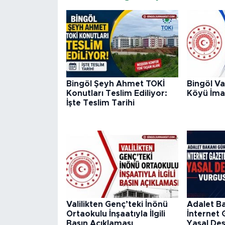
Bingöl Şeyh Ahmet TOKİ
Bingöl Val
Konutları Teslim Ediliyor:
Köyü İmar
İşte Teslim Tarihi
Valilikten Genç’teki İnönü
Adalet Ba
Ortaokulu İnşaatıyla İlgili
İnternet 
Basın Açıklaması
Yasal De