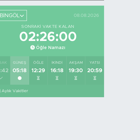
BİNGÖL
08.08.2026
SONRAKI VAKTE KALAN
02:25:59
Öğle Namazı
SAK
GÜNEŞ
ÖĞLE
İKINDI
AKŞAM
YATSI
:42
05:18
12:29
16:18
19:30
20:59
Aylık Vakitler