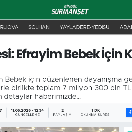
RLIOVA
SOLHAN
YAYLADERE-YEDİSU
ADAK
i: Efrayim Bebek İçin 
im Bebek için düzenlenen dayanışma ge
erle birlikte toplam 7 milyon 300 bin TL
m detaylar haberimizde…
57
11.05.2026 - 12:34
2
1 DK
GÜNCELLEME
PAYLAŞIM
OKUNMA SÜRESI