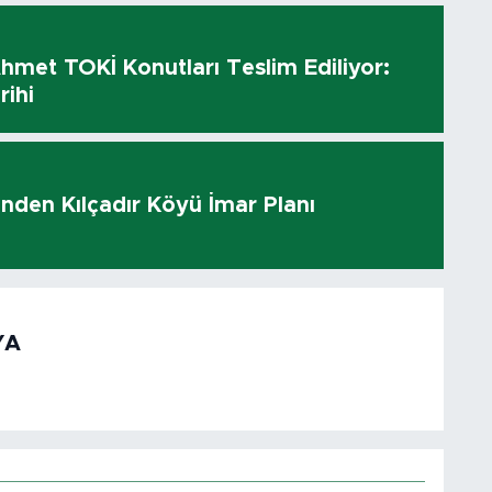
hmet TOKİ Konutları Teslim Ediliyor:
rihi
i’nden Kılçadır Köyü İmar Planı
YA