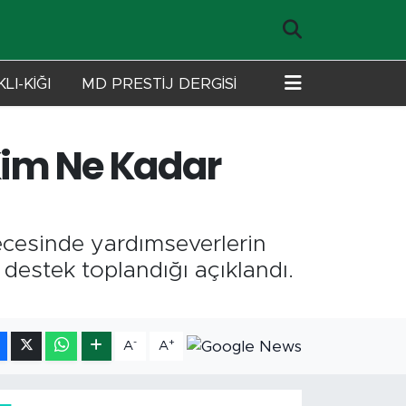
LI-KİĞI
MD PRESTİJ DERGİSİ
Kim Ne Kadar
cesinde yardımseverlerin
 destek toplandığı açıklandı.
-
+
A
A