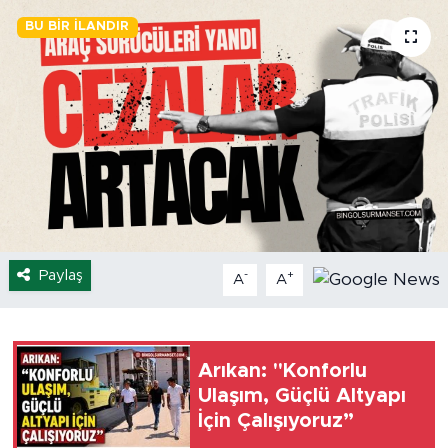
BU BIR İLANDIR
Spor
Yaşam
Sağlık
Eğitim
Ekonomi
Paylaş
-
+
A
A
Hava Durumu
Tavz Der
Arıkan: "Konforlu
Bingöl Kaza Haberleri
Ulaşım, Güçlü Altyapı
İçin Çalışıyoruz”