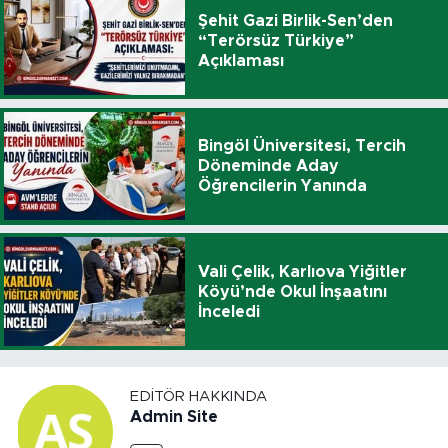
Şehit Gazi Birlik-Sen’den
“Terörsüz Türkiye”
Açıklaması
Bingöl Üniversitesi, Tercih
Döneminde Aday
Öğrencilerin Yanında
Vali Çelik, Karlıova Yiğitler
Köyü’nde Okul İnşaatını
İnceledi
EDITÖR HAKKINDA
Admin Site