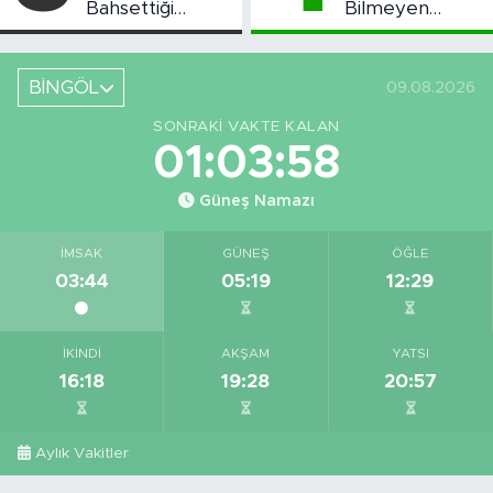
Bahsettiği
Bilmeyen
Bingöl'deki O
Kalmasın”
Yeri Görüntüledi
Projesi Devam
Ediyor
BİNGÖL
09.08.2026
SONRAKI VAKTE KALAN
01:03:58
Güneş Namazı
İMSAK
GÜNEŞ
ÖĞLE
03:44
05:19
12:29
İKINDI
AKŞAM
YATSI
16:18
19:28
20:57
Aylık Vakitler