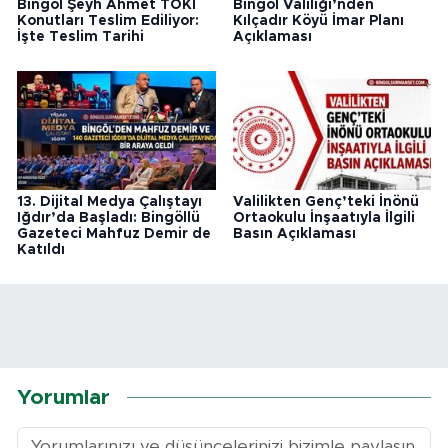
Bingöl Şeyh Ahmet TOKİ
Bingöl Valiliği’nden
Konutları Teslim Ediliyor:
Kılçadır Köyü İmar Planı
İşte Teslim Tarihi
Açıklaması
13. Dijital Medya Çalıştayı
Valilikten Genç’teki İnönü
Iğdır’da Başladı: Bingöllü
Ortaokulu İnşaatıyla İlgili
Gazeteci Mahfuz Demir de
Basın Açıklaması
Katıldı
Yorumlar