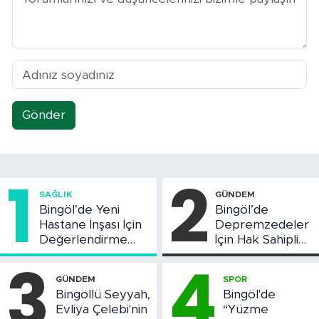
Gönder
1
2
SAĞLIK
GÜNDEM
Bingöl’de Yeni
Bingöl’de
Hastane İnşası İçin
Depremzedeler
Değerlendirme
İçin Hak Sahipliği
Toplantısı Yapıldı
Askı Süreci
3
4
Başladı
GÜNDEM
SPOR
Bingöllü Seyyah,
Bingöl'de
Evliya Çelebi'nin
“Yüzme