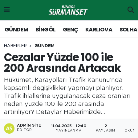
Gündem
Merkez Nöbetçi Eczaneler
GÜNDEM
BİNGÖL
GENÇ
KARLIOVA
SOLHA
Genç
Merkez Hava Durumu
HABERLER
GÜNDEM
Cezalar Yüzde 100 ile
Solhan
Merkez Trafik Yoğunluk Haritası
200 Arasında Artacak
Karlıova
Süper Lig Puan Durumu ve Fikstür
Hükümet, Karayolları Trafik Kanunu'nda
Adaklı-Kiğı
Tüm Manşetler
kapsamlı değişiklikler yapmayı planlıyor.
Trafik ihlallerine uygulanacak ceza oranları
Yayladere-Yedisu
Son Dakika Haberleri
neden yüzde 100 ile 200 arasında
artırılıyor? Detaylar Haberimizde...
MD Prestij Dergisi
Haber Arşivi
ADMIN SITE
11.04.2025 - 12:40
2
2
EDITÖR
YAYINLANMA
PAYLAŞIM
OKUNM
Siyaset