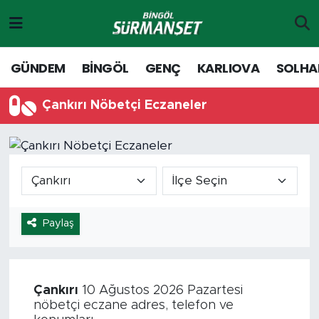
Gündem
Merkez Nöbetçi Eczaneler
GÜNDEM
BİNGÖL
GENÇ
KARLIOVA
SOLHA
Genç
Merkez Hava Durumu
Çankırı Nöbetçi Eczaneler
Solhan
Merkez Trafik Yoğunluk Haritası
Karlıova
Süper Lig Puan Durumu ve Fikstür
Adaklı-Kiğı
Tüm Manşetler
Paylaş
Yayladere-Yedisu
Son Dakika Haberleri
MD Prestij Dergisi
Haber Arşivi
Çankırı
10 Ağustos 2026 Pazartesi
nöbetçi eczane adres, telefon ve
Siyaset