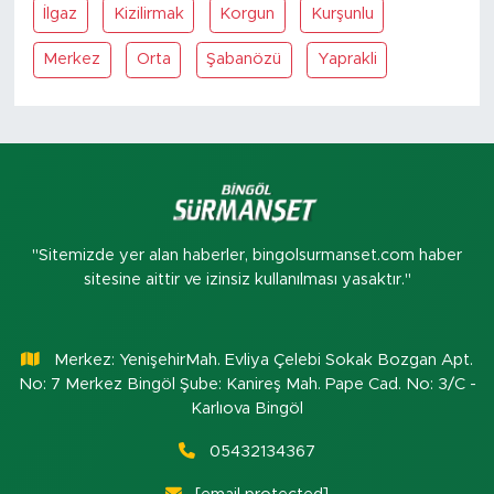
İlgaz
Kizilirmak
Korgun
Kurşunlu
Merkez
Orta
Şabanözü
Yaprakli
"Sitemizde yer alan haberler, bingolsurmanset.com haber
sitesine aittir ve izinsiz kullanılması yasaktır."
Merkez: YenişehirMah. Evliya Çelebi Sokak Bozgan Apt.
No: 7 Merkez Bingöl Şube: Kanireş Mah. Pape Cad. No: 3/C -
Karlıova Bingöl
05432134367