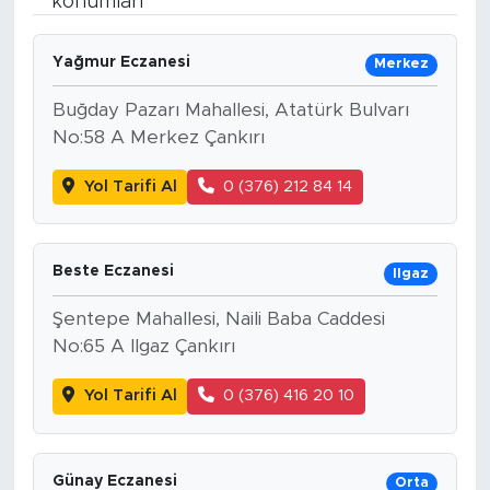
konumları
Spor
Yağmur Eczanesi
Merkez
Yaşam
Buğday Pazarı Mahallesi, Atatürk Bulvarı
No:58 A Merkez Çankırı
Sağlık
Yol Tarifi Al
0 (376) 212 84 14
Eğitim
Ekonomi
Beste Eczanesi
Ilgaz
Hava Durumu
Şentepe Mahallesi, Naili Baba Caddesi
No:65 A Ilgaz Çankırı
Tavz Der
Yol Tarifi Al
0 (376) 416 20 10
Bingöl Kaza Haberleri
Günay Eczanesi
Orta