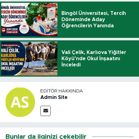
Bingöl Üniversitesi, Tercih
Döneminde Aday
Öğrencilerin Yanında
Vali Çelik, Karlıova Yiğitler
Köyü’nde Okul İnşaatını
İnceledi
EDITÖR HAKKINDA
Admin Site
Bunlar da ilginizi çekebilir