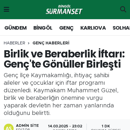
Gündem
Merkez Nöbetçi Eczaneler
GÜNDEM
BİNGÖL
GENÇ
KARLIOVA
SOLHA
Genç
Merkez Hava Durumu
HABERLER
GENÇ HABERLERİ
Birlik ve Beraberlik İftarı:
Solhan
Merkez Trafik Yoğunluk Haritası
Genç'te Gönüller Birleşti
Karlıova
Süper Lig Puan Durumu ve Fikstür
Genç İlçe Kaymakamlığı, ihtiyaç sahibi
Adaklı-Kiğı
Tüm Manşetler
aileler ve çocuklar için iftar programı
düzenledi. Kaymakam Muhammet Güzel,
Yayladere-Yedisu
Son Dakika Haberleri
birlik ve beraberliğin önemine vurgu
yaparak devletin her zaman yanlarında
MD Prestij Dergisi
Haber Arşivi
olduğunu belirtti.
Siyaset
ADMIN SITE
14.03.2025 - 23:02
1 DK
EDITÖR