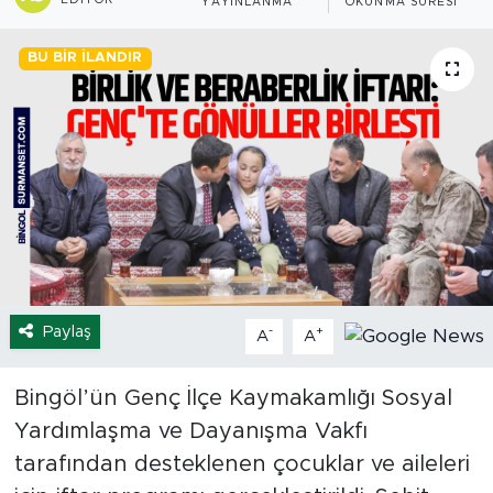
YAYINLANMA
OKUNMA SÜRESI
Spor
BU BIR İLANDIR
Yaşam
Sağlık
Eğitim
Ekonomi
Hava Durumu
Paylaş
-
+
A
A
Tavz Der
Bingöl’ün Genç İlçe Kaymakamlığı Sosyal
Yardımlaşma ve Dayanışma Vakfı
Bingöl Kaza Haberleri
tarafından desteklenen çocuklar ve aileleri