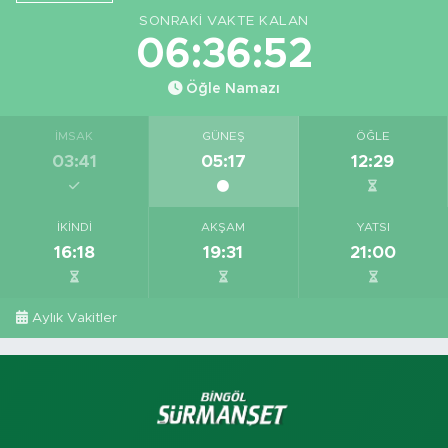
SONRAKI VAKTE KALAN
06:36:51
Öğle Namazı
İMSAK
GÜNEŞ
ÖĞLE
03:41
05:17
12:29
İKINDI
AKŞAM
YATSI
16:18
19:31
21:00
Aylık Vakitler