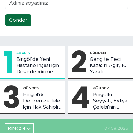
Gönder
1
2
SAĞLIK
GÜNDEM
Bingöl’de Yeni
Genç’te Feci
Hastane İnşası İçin
Kaza: 1’i Ağır, 10
Değerlendirme
Yaralı
Toplantısı Yapıldı
3
4
GÜNDEM
GÜNDEM
Bingöl’de
Bingöllü
Depremzedeler
Seyyah, Evliya
İçin Hak Sahipliği
Çelebi'nin
Askı Süreci
Bahsettiği
Başladı
Bingöl'deki O
Yeri
BİNGÖL
07.08.2026
Görüntüledi