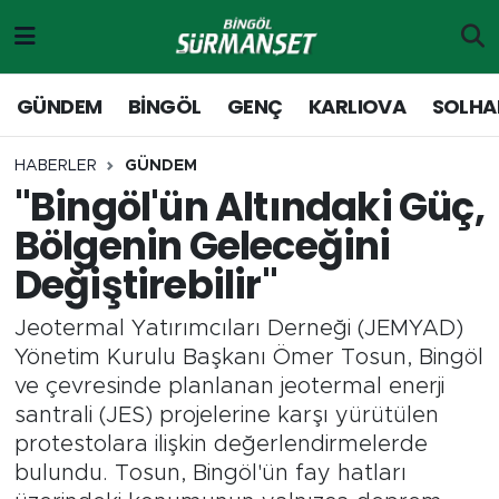
Gündem
Merkez Nöbetçi Eczaneler
GÜNDEM
BİNGÖL
GENÇ
KARLIOVA
SOLHA
Genç
Merkez Hava Durumu
HABERLER
GÜNDEM
"Bingöl'ün Altındaki Güç,
Solhan
Merkez Trafik Yoğunluk Haritası
Bölgenin Geleceğini
Karlıova
Süper Lig Puan Durumu ve Fikstür
Değiştirebilir"
Adaklı-Kiğı
Tüm Manşetler
Jeotermal Yatırımcıları Derneği (JEMYAD)
Yönetim Kurulu Başkanı Ömer Tosun, Bingöl
Yayladere-Yedisu
Son Dakika Haberleri
ve çevresinde planlanan jeotermal enerji
santrali (JES) projelerine karşı yürütülen
MD Prestij Dergisi
Haber Arşivi
protestolara ilişkin değerlendirmelerde
bulundu. Tosun, Bingöl'ün fay hatları
Siyaset