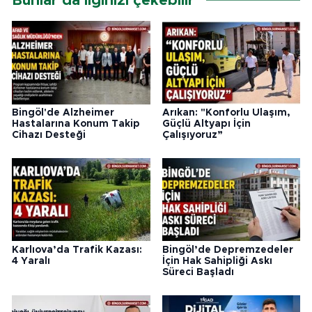
Bunlar da ilginizi çekebilir
Bingöl'de Alzheimer
Arıkan: "Konforlu Ulaşım,
Hastalarına Konum Takip
Güçlü Altyapı İçin
Cihazı Desteği
Çalışıyoruz”
Karlıova’da Trafik Kazası:
Bingöl’de Depremzedeler
4 Yaralı
İçin Hak Sahipliği Askı
Süreci Başladı