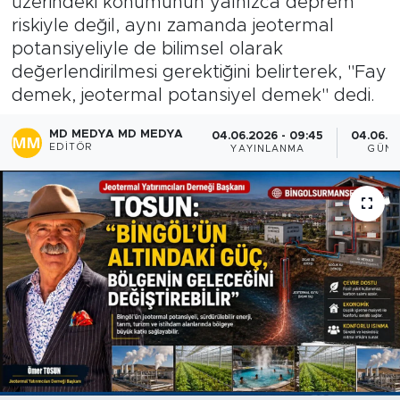
üzerindeki konumunun yalnızca deprem
riskiyle değil, aynı zamanda jeotermal
Spor
potansiyeliyle de bilimsel olarak
değerlendirilmesi gerektiğini belirterek, "Fay
Yaşam
demek, jeotermal potansiyel demek" dedi.
Sağlık
MD MEDYA MD MEDYA
04.06.2026 - 09:45
04.06.20
EDITÖR
YAYINLANMA
GÜNC
Eğitim
Ekonomi
Hava Durumu
Tavz Der
Bingöl Kaza Haberleri