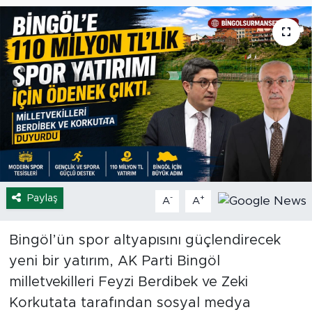
Spor
Yaşam
Sağlık
Eğitim
Ekonomi
Paylaş
-
+
A
A
Hava Durumu
Tavz Der
Bingöl’ün spor altyapısını güçlendirecek
yeni bir yatırım, AK Parti Bingöl
Bingöl Kaza Haberleri
milletvekilleri Feyzi Berdibek ve Zeki
Korkutata tarafından sosyal medya