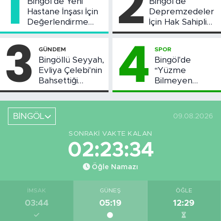
1
2
Bingöl’de Yeni
Bingöl’de
Hastane İnşası İçin
Depremzedeler
Değerlendirme
İçin Hak Sahipliği
Toplantısı Yapıldı
Askı Süreci
3
4
Başladı
GÜNDEM
SPOR
Bingöllü Seyyah,
Bingöl'de
Evliya Çelebi'nin
“Yüzme
Bahsettiği
Bilmeyen
Bingöl'deki O
Kalmasın”
Yeri Görüntüledi
Projesi Devam
Ediyor
BİNGÖL
09.08.2026
SONRAKI VAKTE KALAN
02:23:33
Öğle Namazı
İMSAK
GÜNEŞ
ÖĞLE
03:44
05:19
12:29