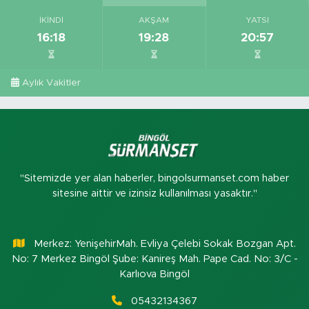
İKINDI
AKŞAM
YATSI
16:18
19:28
20:57
Aylık Vakitler
"Sitemizde yer alan haberler, bingolsurmanset.com haber
sitesine aittir ve izinsiz kullanılması yasaktır."
Merkez: YenişehirMah. Evliya Çelebi Sokak Bozgan Apt.
No: 7 Merkez Bingöl Şube: Kanireş Mah. Pape Cad. No: 3/C -
Karlıova Bingöl
05432134367