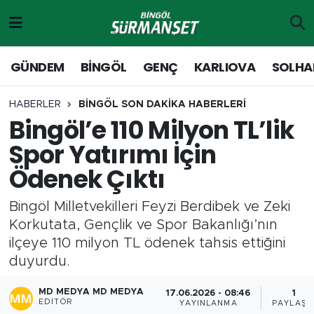
Gündem
Merkez Nöbetçi Eczaneler
GÜNDEM
BİNGÖL
GENÇ
KARLIOVA
SOLHA
Genç
Merkez Hava Durumu
HABERLER
BİNGÖL SON DAKİKA HABERLERİ
Bingöl’e 110 Milyon TL’lik
Solhan
Merkez Trafik Yoğunluk Haritası
Spor Yatırımı İçin
Karlıova
Süper Lig Puan Durumu ve Fikstür
Ödenek Çıktı
Adaklı-Kiğı
Tüm Manşetler
Bingöl Milletvekilleri Feyzi Berdibek ve Zeki
Korkutata, Gençlik ve Spor Bakanlığı’nın
Yayladere-Yedisu
Son Dakika Haberleri
ilçeye 110 milyon TL ödenek tahsis ettiğini
duyurdu.
MD Prestij Dergisi
Haber Arşivi
MD MEDYA MD MEDYA
17.06.2026 - 08:46
1
Siyaset
EDITÖR
YAYINLANMA
PAYLAŞI