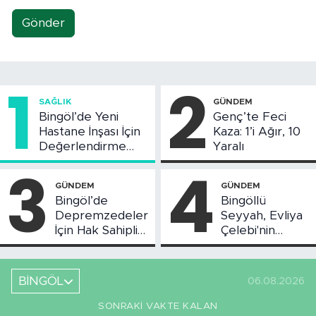
Gönder
1
2
SAĞLIK
GÜNDEM
Bingöl’de Yeni
Genç’te Feci
Hastane İnşası İçin
Kaza: 1’i Ağır, 10
Değerlendirme
Yaralı
Toplantısı Yapıldı
3
4
GÜNDEM
GÜNDEM
Bingöl’de
Bingöllü
Depremzedeler
Seyyah, Evliya
İçin Hak Sahipliği
Çelebi'nin
Askı Süreci
Bahsettiği
Başladı
Bingöl'deki O
Yeri
BİNGÖL
06.08.2026
Görüntüledi
SONRAKI VAKTE KALAN