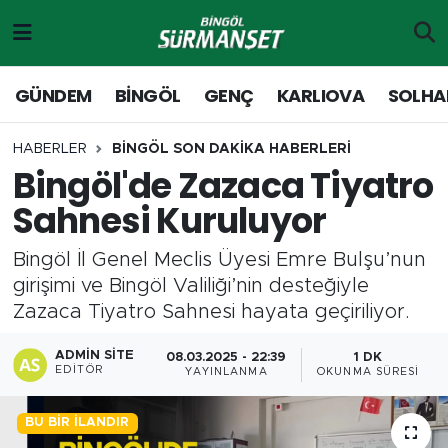
Gündem
Merkez Nöbetçi Eczaneler
GÜNDEM
BİNGÖL
GENÇ
KARLIOVA
SOLHA
Genç
Merkez Hava Durumu
HABERLER
BİNGÖL SON DAKİKA HABERLERİ
Bingöl'de Zazaca Tiyatro
Solhan
Merkez Trafik Yoğunluk Haritası
Sahnesi Kuruluyor
Karlıova
Süper Lig Puan Durumu ve Fikstür
Bingöl İl Genel Meclis Üyesi Emre Bulşu’nun
Adaklı-Kiğı
Tüm Manşetler
girişimi ve Bingöl Valiliği’nin desteğiyle
Zazaca Tiyatro Sahnesi hayata geçiriliyor.
Yayladere-Yedisu
Son Dakika Haberleri
ADMIN SITE
08.03.2025 - 22:39
1 DK
EDITÖR
YAYINLANMA
OKUNMA SÜRESI
MD Prestij Dergisi
Haber Arşivi
BU BIR İLANDIR
Siyaset