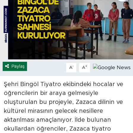
Spor
Yaşam
Sağlık
Eğitim
Paylaş
-
+
A
A
Ekonomi
Şehri Bingöl Tiyatro ekibindeki hocalar ve
Hava Durumu
öğrencilerin bir araya gelmesiyle
Tavz Der
oluşturulan bu projeyle, Zazaca dilinin ve
kültürel mirasının gelecek nesillere
Bingöl Kaza Haberleri
aktarılması amaçlanıyor. İlde bulunan
okullardan öğrenciler, Zazaca tiyatro