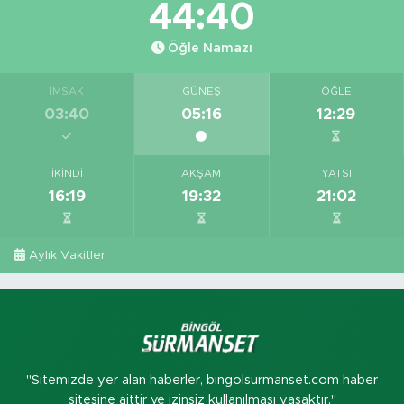
44:39
Öğle Namazı
İMSAK
GÜNEŞ
ÖĞLE
03:40
05:16
12:29
İKINDI
AKŞAM
YATSI
16:19
19:32
21:02
Aylık Vakitler
"Sitemizde yer alan haberler, bingolsurmanset.com haber
sitesine aittir ve izinsiz kullanılması yasaktır."