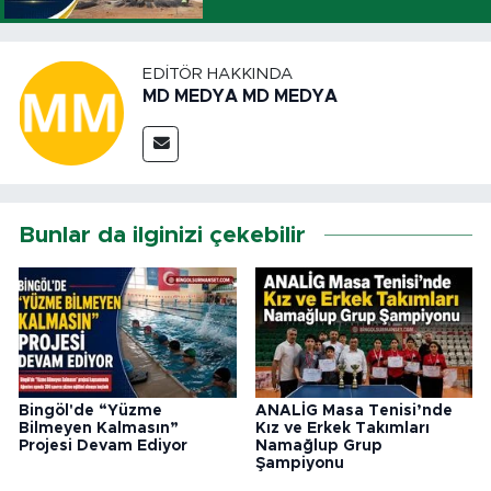
EDITÖR HAKKINDA
MD MEDYA MD MEDYA
Bunlar da ilginizi çekebilir
Bingöl'de “Yüzme
ANALİG Masa Tenisi’nde
Bilmeyen Kalmasın”
Kız ve Erkek Takımları
Projesi Devam Ediyor
Namağlup Grup
Şampiyonu