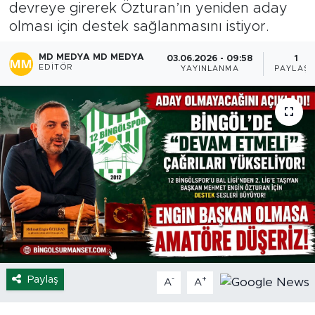
devreye girerek Özturan’ın yeniden aday
Spor
olması için destek sağlanmasını istiyor.
MD MEDYA MD MEDYA
03.06.2026 - 09:58
1
Yaşam
EDITÖR
YAYINLANMA
PAYLAŞI
Sağlık
Eğitim
Ekonomi
Hava Durumu
Tavz Der
Bingöl Kaza Haberleri
Paylaş
-
+
A
A