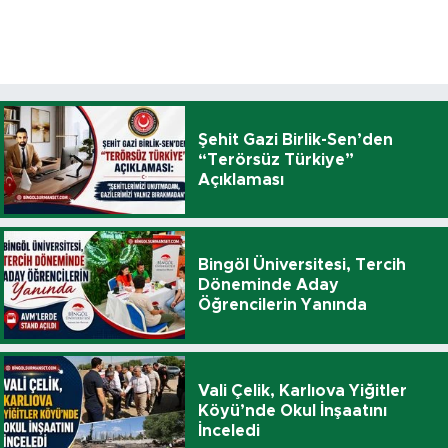
Şehit Gazi Birlik-Sen’den
“Terörsüz Türkiye”
Açıklaması
Bingöl Üniversitesi, Tercih
Döneminde Aday
Öğrencilerin Yanında
Vali Çelik, Karlıova Yiğitler
Köyü’nde Okul İnşaatını
İnceledi