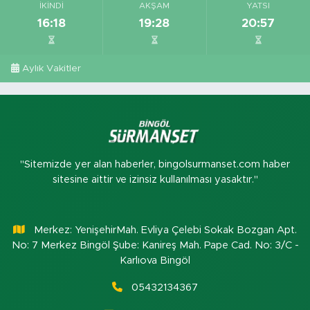
İKINDI
AKŞAM
YATSI
16:18
19:28
20:57
Aylık Vakitler
"Sitemizde yer alan haberler, bingolsurmanset.com haber
sitesine aittir ve izinsiz kullanılması yasaktır."
Merkez: YenişehirMah. Evliya Çelebi Sokak Bozgan Apt.
No: 7 Merkez Bingöl Şube: Kanireş Mah. Pape Cad. No: 3/C -
Karlıova Bingöl
05432134367