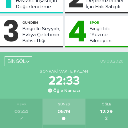
Hastane İnşası İçin
Depremzedeler
Değerlendirme
İçin Hak Sahipliği
Toplantısı Yapıldı
Askı Süreci
3
4
Başladı
GÜNDEM
SPOR
Bingöllü Seyyah,
Bingöl'de
Evliya Çelebi'nin
“Yüzme
Bahsettiği
Bilmeyen
Bingöl'deki O
Kalmasın”
Yeri Görüntüledi
Projesi Devam
Ediyor
BİNGÖL
09.08.2026
SONRAKI VAKTE KALAN
22:33
Öğle Namazı
İMSAK
GÜNEŞ
ÖĞLE
03:44
05:19
12:29