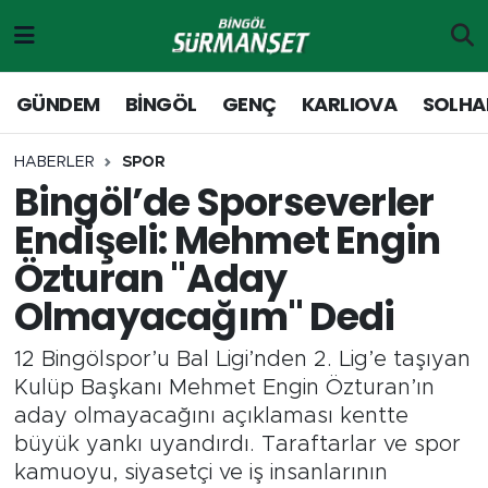
Gündem
Merkez Nöbetçi Eczaneler
GÜNDEM
BİNGÖL
GENÇ
KARLIOVA
SOLHA
Genç
Merkez Hava Durumu
HABERLER
SPOR
Bingöl’de Sporseverler
Solhan
Merkez Trafik Yoğunluk Haritası
Endişeli: Mehmet Engin
Karlıova
Süper Lig Puan Durumu ve Fikstür
Özturan "Aday
Olmayacağım" Dedi
Adaklı-Kiğı
Tüm Manşetler
12 Bingölspor’u Bal Ligi’nden 2. Lig’e taşıyan
Yayladere-Yedisu
Son Dakika Haberleri
Kulüp Başkanı Mehmet Engin Özturan’ın
aday olmayacağını açıklaması kentte
MD Prestij Dergisi
Haber Arşivi
büyük yankı uyandırdı. Taraftarlar ve spor
kamuoyu, siyasetçi ve iş insanlarının
Siyaset