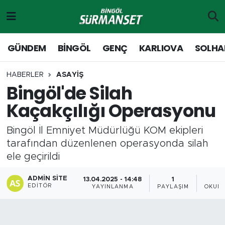
Gündem
Merkez Nöbetçi Eczaneler
GÜNDEM
BİNGÖL
GENÇ
KARLIOVA
SOLHA
Genç
Merkez Hava Durumu
HABERLER
ASAYİŞ
Bingöl'de Silah
Solhan
Merkez Trafik Yoğunluk Haritası
Kaçakçılığı Operasyonu
Karlıova
Süper Lig Puan Durumu ve Fikstür
Bingöl İl Emniyet Müdürlüğü KOM ekipleri
Adaklı-Kiğı
Tüm Manşetler
tarafından düzenlenen operasyonda silah
ele geçirildi
Yayladere-Yedisu
Son Dakika Haberleri
ADMIN SITE
13.04.2025 - 14:48
1
EDITÖR
YAYINLANMA
PAYLAŞIM
OKUNM
MD Prestij Dergisi
Haber Arşivi
Siyaset