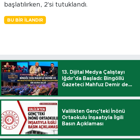
başlatılırken, 2'si tutuklandı.
BU BIR İLANDIR
13. Dijital Medya Çalıştayı
Iğdır’da Başladı: Bingöllü
Gazeteci Mahfuz Demir de
Katıldı
Valilikten Genç’teki İnönü
Ortaokulu İnşaatıyla İlgili
Basın Açıklaması