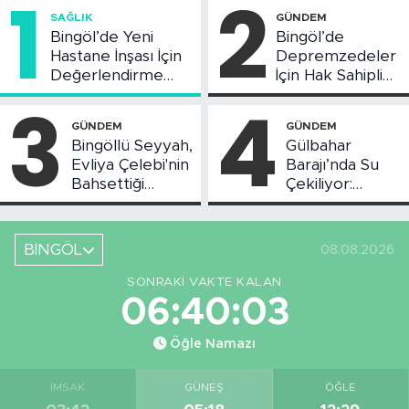
1
2
SAĞLIK
GÜNDEM
Bingöl’de Yeni
Bingöl’de
Hastane İnşası İçin
Depremzedeler
Değerlendirme
İçin Hak Sahipliği
Toplantısı Yapıldı
Askı Süreci
3
4
Başladı
GÜNDEM
GÜNDEM
Bingöllü Seyyah,
Gülbahar
Evliya Çelebi'nin
Barajı’nda Su
Bahsettiği
Çekiliyor:
Bingöl'deki O
Piknikçi Sayısı
Yeri Görüntüledi
Azaldı
BİNGÖL
08.08.2026
SONRAKI VAKTE KALAN
06:40:02
Öğle Namazı
İMSAK
GÜNEŞ
ÖĞLE