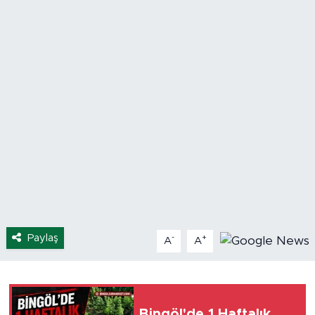
Spor
Yaşam
Sağlık
Eğitim
Ekonomi
Hava Durumu
Paylaş
-
+
Tavz Der
A
A
Bingöl Kaza Haberleri
Bingöl'de 1 Haftalık