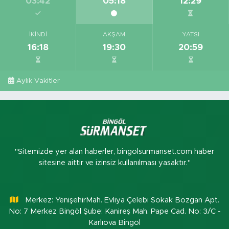
03:42
05:18
12:29
İKINDI
AKŞAM
YATSI
16:18
19:30
20:59
Aylık Vakitler
"Sitemizde yer alan haberler, bingolsurmanset.com haber
sitesine aittir ve izinsiz kullanılması yasaktır."
Merkez: YenişehirMah. Evliya Çelebi Sokak Bozgan Apt.
No: 7 Merkez Bingöl Şube: Kanireş Mah. Pape Cad. No: 3/C -
Karlıova Bingöl