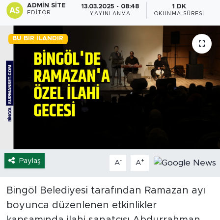
ADMIN SITE
13.03.2025 - 08:48
1 DK
EDITÖR
YAYINLANMA
OKUNMA SÜRESI
Spor
BU BIR İLANDIR
Yaşam
Sağlık
Eğitim
Ekonomi
Hava Durumu
Paylaş
-
+
A
A
Tavz Der
Bingöl Belediyesi tarafından Ramazan ayı
Bingöl Kaza Haberleri
boyunca düzenlenen etkinlikler
kapsamında ilahi sanatçısı Abdurrahman