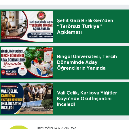
Şehit Gazi Birlik-Sen’den
“Terörsüz Türkiye”
Açıklaması
Bingöl Üniversitesi, Tercih
Döneminde Aday
Öğrencilerin Yanında
Vali Çelik, Karlıova Yiğitler
Köyü’nde Okul İnşaatını
İnceledi
EDITÖR HAKKINDA