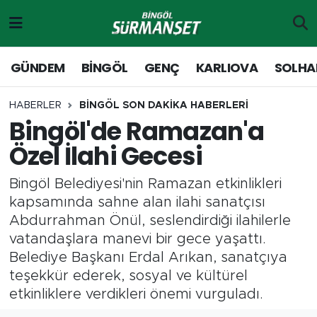
Gündem
Merkez Nöbetçi Eczaneler
GÜNDEM
BİNGÖL
GENÇ
KARLIOVA
SOLHA
Genç
Merkez Hava Durumu
HABERLER
BİNGÖL SON DAKİKA HABERLERİ
Bingöl'de Ramazan'a
Solhan
Merkez Trafik Yoğunluk Haritası
Özel İlahi Gecesi
Karlıova
Süper Lig Puan Durumu ve Fikstür
Bingöl Belediyesi'nin Ramazan etkinlikleri
Adaklı-Kiğı
Tüm Manşetler
kapsamında sahne alan ilahi sanatçısı
Abdurrahman Önül, seslendirdiği ilahilerle
Yayladere-Yedisu
Son Dakika Haberleri
vatandaşlara manevi bir gece yaşattı.
Belediye Başkanı Erdal Arıkan, sanatçıya
MD Prestij Dergisi
Haber Arşivi
teşekkür ederek, sosyal ve kültürel
etkinliklere verdikleri önemi vurguladı.
Siyaset