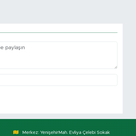
Merkez: YenişehirMah. Evliya Çelebi Sokak