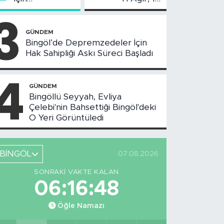
Değerlendirme
Yaralı
3
Toplantısı
Yapıldı
GÜNDEM
Bingöl’de Depremzedeler İçin
Hak Sahipliği Askı Süreci Başladı
4
GÜNDEM
Bingöllü Seyyah, Evliya
Çelebi'nin Bahsettiği Bingöl'deki
O Yeri Görüntüledi
BİNGÖL
07.08.2026
SONRAKI VAKTE KALAN
06:16:47
Öğle Namazı