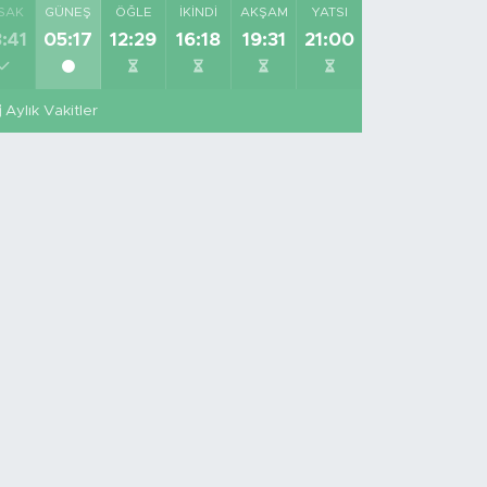
SAK
GÜNEŞ
ÖĞLE
İKINDI
AKŞAM
YATSI
:41
05:17
12:29
16:18
19:31
21:00
Aylık Vakitler