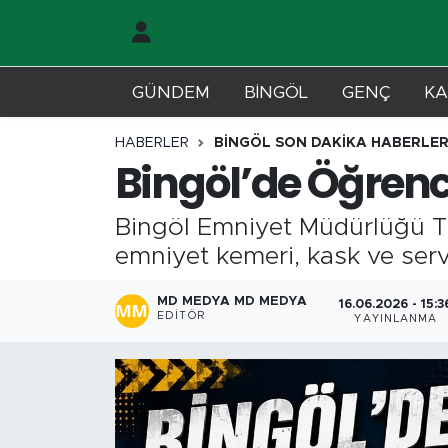
Gündem
Merkez Nöbetçi Eczaneler
GÜNDEM
BİNGÖL
GENÇ
KA
Genç
Merkez Hava Durumu
HABERLER
BİNGÖL SON DAKİKA HABERLER
Bingöl’de Öğrenci
Solhan
Merkez Trafik Yoğunluk Haritası
Bingöl Emniyet Müdürlüğü Tr
Karlıova
Süper Lig Puan Durumu ve Fikstür
emniyet kemeri, kask ve servis
Adaklı-Kiğı
Tüm Manşetler
MD MEDYA MD MEDYA
16.06.2026 - 15:3
EDITÖR
YAYINLANMA
Yayladere-Yedisu
Son Dakika Haberleri
MD Prestij Dergisi
Haber Arşivi
Siyaset