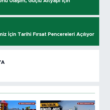
rlu Ulaşım, Güçlü Altyapı İçin
z İçin Tarihi Fırsat Pencereleri Açılıyor
YA