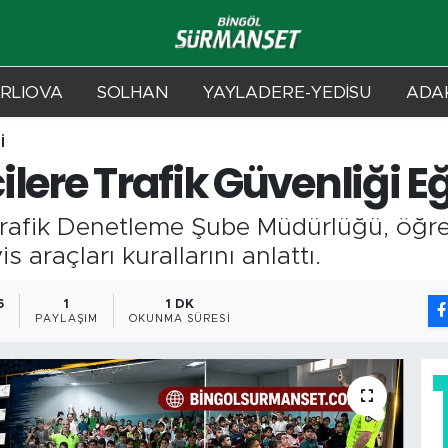
RLIOVA
SOLHAN
YAYLADERE-YEDİSU
ADAK
İ
lere Trafik Güvenliği Eğ
afik Denetleme Şube Müdürlüğü, öğren
 araçları kurallarını anlattı.
6
1
1 DK
PAYLAŞIM
OKUNMA SÜRESI