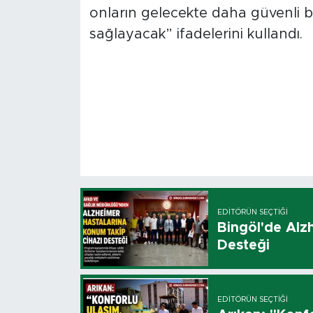
onların gelecekte daha güvenli b
sağlayacak” ifadelerini kullandı.
EDITÖRÜN SEÇTIĞI
Bingöl'de Alz
Desteği
EDITÖRÜN SEÇTIĞI