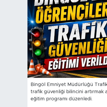
Spor
Yaşam
Sağlık
Eğitim
Ekonomi
Hava Durumu
Tavz Der
Bingöl Emniyet Müdürlüğü Trafi
trafik güvenliği bilincini artırma
Bingöl Kaza Haberleri
eğitim programı düzenledi.