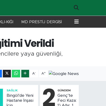
LI-KİĞI
MD PRESTİJ DERGİSİ
itimi Verildi
cilere yaya güvenliği,
-
+
A
A
1
2
SAĞLIK
GÜNDEM
Bingöl’de Yeni
Genç’te
Hastane İnşası
Feci Kaza:
İçin
1’i Ağır, 10