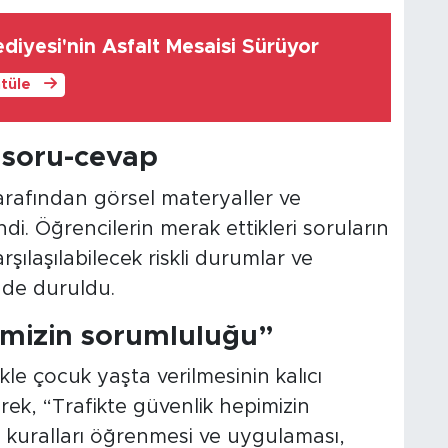
diyesi'nin Asfalt Mesaisi Sürüyor
ntüle
 soru-cevap
tarafından görsel materyaller ve
di. Öğrencilerin merak ettikleri soruların
şılaşılabilecek riskli durumlar ve
nde duruldu.
imizin sorumluluğu”
llikle çocuk yaşta verilmesinin kalıcı
rek, “Trafikte güvenlik hepimizin
 kuralları öğrenmesi ve uygulaması,