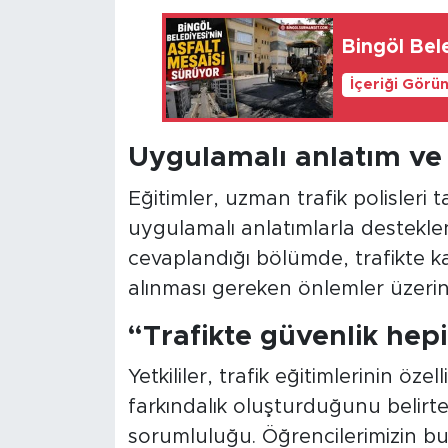
Bingöl Bele
İçeriği Görü
Uygulamalı anlatım ve
Eğitimler, uzman trafik polisleri 
uygulamalı anlatımlarla desteklen
cevaplandığı bölümde, trafikte kar
alınması gereken önlemler üzeri
“Trafikte güvenlik hep
Yetkililer, trafik eğitimlerinin öze
farkındalık oluşturduğunu belirte
sorumluluğu. Öğrencilerimizin bu