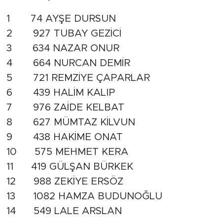
1 74 AYŞE DURSUN
2 927 TUBAY GEZİCİ
3 634 NAZAR ONUR
4 664 NURCAN DEMİR
5 721 REMZİYE ÇAPARLAR
6 439 HALİM KALIP
7 976 ZAİDE KELBAT
8 627 MÜMTAZ KİLVUN
9 438 HAKİME ONAT
10 575 MEHMET KERA
11 419 GÜLŞAN BÜRKEK
12 988 ZEKİYE ERSÖZ
13 1082 HAMZA BUDUNOĞLU
14 549 LALE ARSLAN