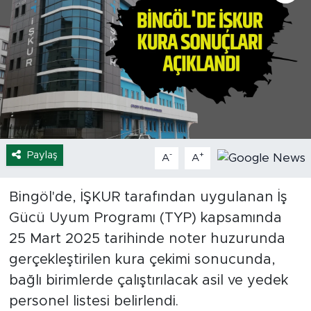
Spor
Yaşam
Sağlık
Eğitim
Paylaş
-
+
A
A
Ekonomi
Bingöl'de, İŞKUR tarafından uygulanan İş
Hava Durumu
Gücü Uyum Programı (TYP) kapsamında
Tavz Der
25 Mart 2025 tarihinde noter huzurunda
gerçekleştirilen kura çekimi sonucunda,
Bingöl Kaza Haberleri
bağlı birimlerde çalıştırılacak asil ve yedek
personel listesi belirlendi.