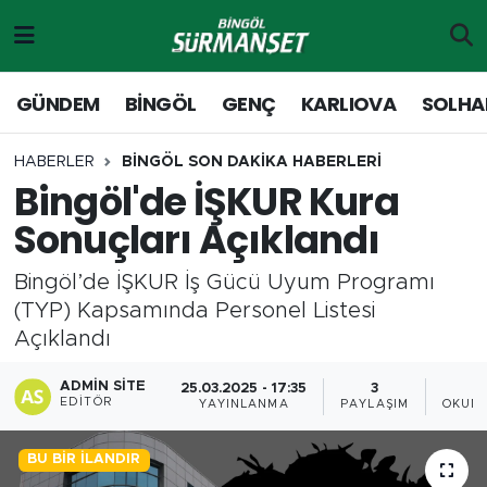
Gündem
Merkez Nöbetçi Eczaneler
GÜNDEM
BİNGÖL
GENÇ
KARLIOVA
SOLHA
Genç
Merkez Hava Durumu
HABERLER
BİNGÖL SON DAKİKA HABERLERİ
Bingöl'de İŞKUR Kura
Solhan
Merkez Trafik Yoğunluk Haritası
Sonuçları Açıklandı
Karlıova
Süper Lig Puan Durumu ve Fikstür
Bingöl’de İŞKUR İş Gücü Uyum Programı
Adaklı-Kiğı
Tüm Manşetler
(TYP) Kapsamında Personel Listesi
Açıklandı
Yayladere-Yedisu
Son Dakika Haberleri
ADMIN SITE
25.03.2025 - 17:35
3
EDITÖR
YAYINLANMA
PAYLAŞIM
OKUNM
MD Prestij Dergisi
Haber Arşivi
BU BIR İLANDIR
Siyaset