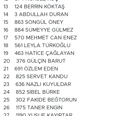
13 124 BERRİN KÖKTAŞ
14 3 ABDULLAH DURAN
15 863 SONGÜL ÖNEY
16 884 SÜMEYYE GÜLMEZ
17 570 MEHMET CAN ENEZ
18 561 LEYLA TÜRKOĞLU
19 463 HATİCE ÇAĞLAYAN
20 376 GÜLÇİN BARUT
21 691 ÖZLEM EDEN
22 825 SERVET KANDU
23 636 NAZLI KUYULDAR
24 852 SİBEL BÜRKE
25 302 FAKİDE BEĞTORUN
26 1175 TANER ENGİN
27 1190 YUSUF KAYIRTAR