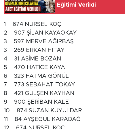
Eğitimi Verildi
1 674 NURSEL KOÇ
2 907 ŞİLAN KAYAOKAY
3 597 MERVE AĞIRBAŞ
3 269 ERKAN HITAY
4 31 ASİME BOZAN
5 470 HATİCE KAYA
6 323 FATMA GÖNÜL
7 773 SEBAHAT TOKAY
8 421 GÜLŞEN KAYHAN
9 900 ŞERİBAN KALE
10 874 SUZAN KUYULDAR
11 84 AYŞEGÜL KARADAĞ
12 674 NURSEL KOÇ