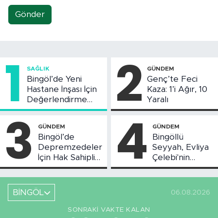
Gönder
1
2
SAĞLIK
GÜNDEM
Bingöl’de Yeni
Genç’te Feci
Hastane İnşası İçin
Kaza: 1’i Ağır, 10
Değerlendirme
Yaralı
Toplantısı Yapıldı
3
4
GÜNDEM
GÜNDEM
Bingöl’de
Bingöllü
Depremzedeler
Seyyah, Evliya
İçin Hak Sahipliği
Çelebi'nin
Askı Süreci
Bahsettiği
Başladı
Bingöl'deki O
Yeri
BİNGÖL
06.08.2026
Görüntüledi
SONRAKI VAKTE KALAN