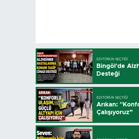
EDITÖRÜN SEÇTIĞI
Bingöl'de Alz
Desteği
EDITÖRÜN SEÇTIĞI
Arıkan: "Konfo
Çalışıyoruz”