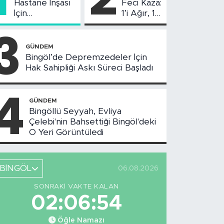
Hastane İnşası
Feci Kaza:
İçin
1’i Ağır, 10
Değerlendirme
Yaralı
3
Toplantısı
Yapıldı
GÜNDEM
Bingöl’de Depremzedeler İçin
Hak Sahipliği Askı Süreci Başladı
4
GÜNDEM
Bingöllü Seyyah, Evliya
Çelebi'nin Bahsettiği Bingöl'deki
O Yeri Görüntüledi
BİNGÖL
06.08.2026
SONRAKI VAKTE KALAN
02:06:53
Öğle Namazı