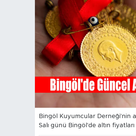
Spor
Yaşam
Sağlık
Eğitim
Ekonomi
Hava Durumu
Tavz Der
Bingöl Kuyumcular Derneği'nin aç
Bingöl Kaza Haberleri
Salı günü Bingöl'de altın fiyatları