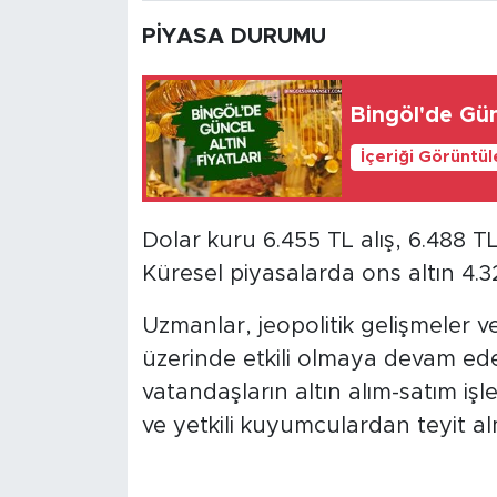
PİYASA DURUMU
Bingöl'de Gün
İçeriği Görüntü
Dolar kuru 6.455 TL alış, 6.488 T
Küresel piyasalarda ons altın 4.
Uzmanlar, jeopolitik gelişmeler ve
üzerinde etkili olmaya devam edece
vatandaşların altın alım-satım işl
ve yetkili kuyumculardan teyit alm