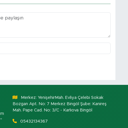
Merkez: YenişehirMah. Evliya Çelebi Sokak
Bozgan Apt. No: 7 Merkez Bingöl Şube: Kanireş
Mah. Pape Cad. No: 3/C - Karlıova Bingöl
om
."
05432134367