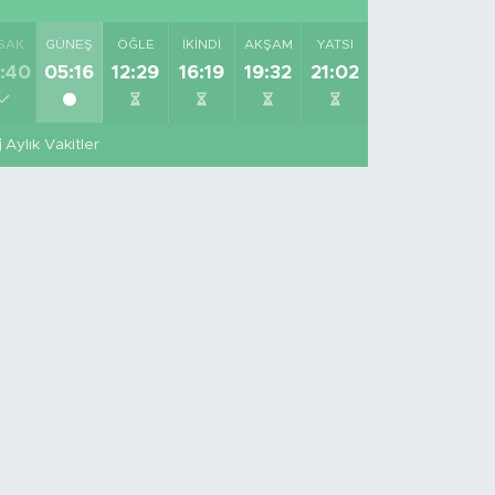
SAK
GÜNEŞ
ÖĞLE
İKINDI
AKŞAM
YATSI
:40
05:16
12:29
16:19
19:32
21:02
Aylık Vakitler