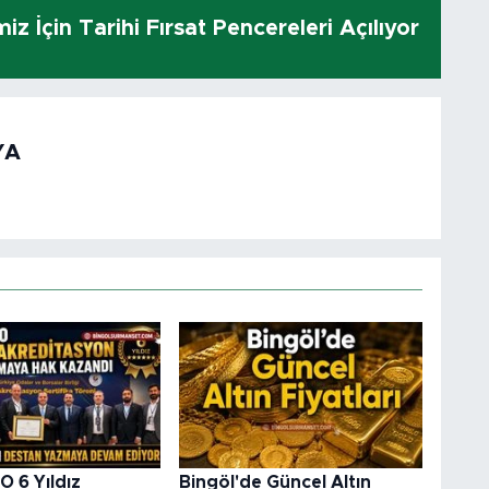
z İçin Tarihi Fırsat Pencereleri Açılıyor
YA
O 6 Yıldız
Bingöl'de Güncel Altın