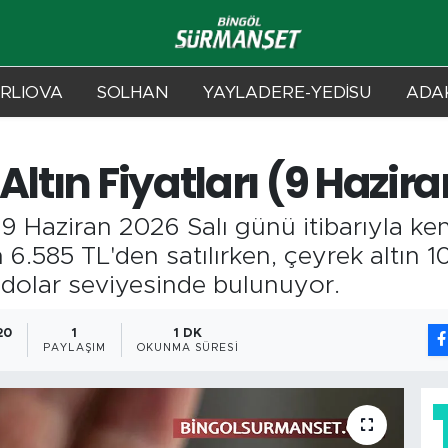
RLIOVA
SOLHAN
YAYLADERE-YEDİSU
ADAK
Altın Fiyatları (9 Hazir
 Haziran 2026 Salı günü itibarıyla kent
ın 6.585 TL'den satılırken, çeyrek altın
 dolar seviyesinde bulunuyor.
20
1
1 DK
PAYLAŞIM
OKUNMA SÜRESI