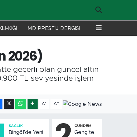
LI-KİĞI
MD PRESTİJ DERGİSİ
an 2026)
te geçerli olan güncel altın
 10.900 TL seviyesinde işlem
-
+
A
A
1
2
SAĞLIK
GÜNDEM
Bingöl’de Yeni
Genç’te