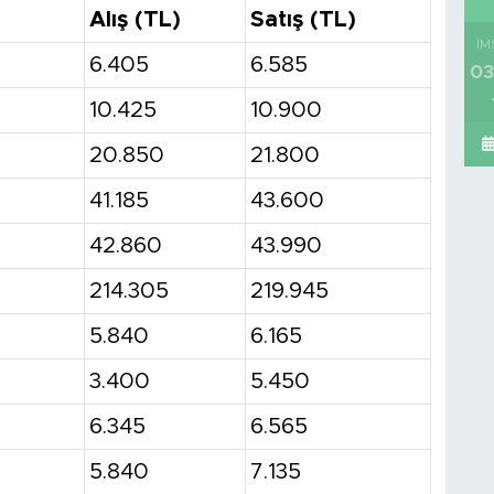
Alış (TL)
Satış (TL)
İM
6.405
6.585
03
10.425
10.900
20.850
21.800
41.185
43.600
42.860
43.990
214.305
219.945
5.840
6.165
3.400
5.450
6.345
6.565
5.840
7.135