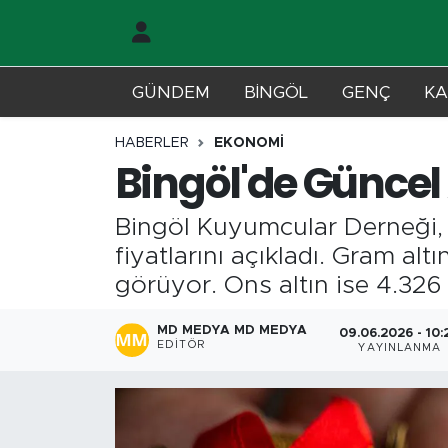
Gündem
Merkez Nöbetçi Eczaneler
GÜNDEM
BİNGÖL
GENÇ
KA
Genç
Merkez Hava Durumu
HABERLER
EKONOMİ
Bingöl'de Güncel 
Solhan
Merkez Trafik Yoğunluk Haritası
Bingöl Kuyumcular Derneği, 9
Karlıova
Süper Lig Puan Durumu ve Fikstür
fiyatlarını açıkladı. Gram alt
Adaklı-Kiğı
Tüm Manşetler
görüyor. Ons altın ise 4.326
Yayladere-Yedisu
Son Dakika Haberleri
MD MEDYA MD MEDYA
09.06.2026 - 10:
EDITÖR
YAYINLANMA
MD Prestij Dergisi
Haber Arşivi
Siyaset