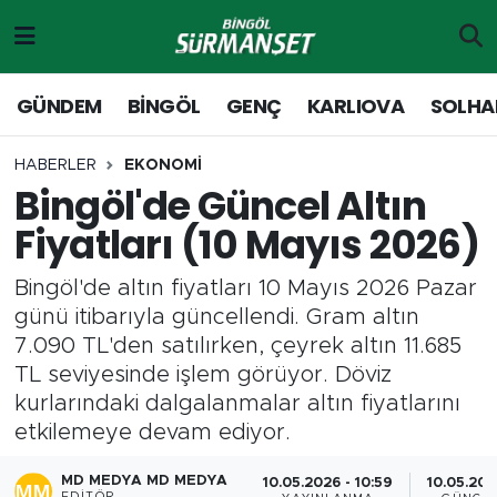
Gündem
Merkez Nöbetçi Eczaneler
GÜNDEM
BİNGÖL
GENÇ
KARLIOVA
SOLHA
Genç
Merkez Hava Durumu
HABERLER
EKONOMİ
Bingöl'de Güncel Altın
Solhan
Merkez Trafik Yoğunluk Haritası
Fiyatları (10 Mayıs 2026)
Karlıova
Süper Lig Puan Durumu ve Fikstür
Bingöl'de altın fiyatları 10 Mayıs 2026 Pazar
Adaklı-Kiğı
Tüm Manşetler
günü itibarıyla güncellendi. Gram altın
7.090 TL'den satılırken, çeyrek altın 11.685
Yayladere-Yedisu
Son Dakika Haberleri
TL seviyesinde işlem görüyor. Döviz
kurlarındaki dalgalanmalar altın fiyatlarını
MD Prestij Dergisi
Haber Arşivi
etkilemeye devam ediyor.
Siyaset
MD MEDYA MD MEDYA
10.05.2026 - 10:59
10.05.2026
EDITÖR