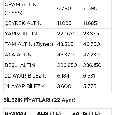
GRAM ALTIN
6.780
7.090
(0,995)
ÇEYREK ALTIN
11.035
11.685
YARIM ALTIN
22.070
23.375
TAM ALTIN (Ziynet)
43.595
46.750
ATA ALTIN
45.370
47.230
BEŞLİ ALTIN
226.850
236.150
22 AYAR BİLEZİK
6.184
6.531
14 AYAR BİLEZİK
3.600
5.775
BİLEZİK FİYATLARI (22 Ayar)
GRAMAJ
ALIŞ (TL)
SATIŞ (TL)