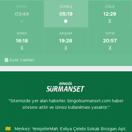
İMSAK
GÜNEŞ
ÖĞLE
03:44
05:19
12:29
İKINDI
AKŞAM
YATSI
16:18
19:28
20:57
Aylık Vakitler
"Sitemizde yer alan haberler, bingolsurmanset.com haber
sitesine aittir ve izinsiz kullanılması yasaktır."
Merkez: YenişehirMah. Evliya Çelebi Sokak Bozgan Apt.