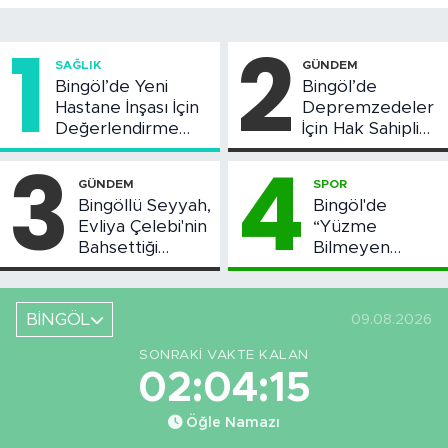
1
2
SAĞLIK
GÜNDEM
Bingöl’de Yeni
Bingöl’de
Hastane İnşası İçin
Depremzedeler
Değerlendirme
İçin Hak Sahipliği
Toplantısı Yapıldı
Askı Süreci
3
4
Başladı
GÜNDEM
SPOR
Bingöllü Seyyah,
Bingöl'de
Evliya Çelebi'nin
“Yüzme
Bahsettiği
Bilmeyen
Bingöl'deki O
Kalmasın”
Yeri Görüntüledi
Projesi Devam
Ediyor
BİNGÖL
09.08.2026
SONRAKI VAKTE KALAN
02:04:14
Öğle Namazı