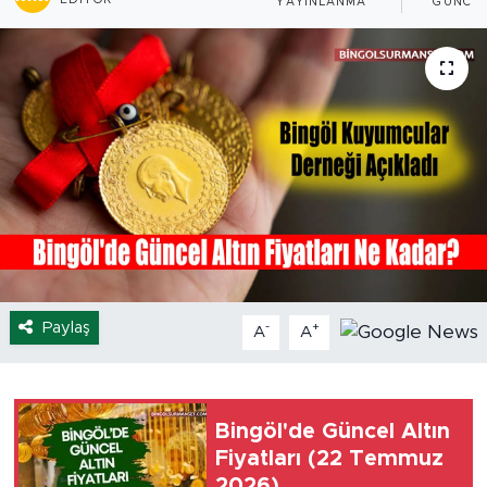
YAYINLANMA
GÜNCE
Spor
Yaşam
Sağlık
Eğitim
Ekonomi
Hava Durumu
Paylaş
-
+
A
A
Tavz Der
Bingöl Kaza Haberleri
Bingöl'de Güncel Altın
Fiyatları (22 Temmuz
2026)