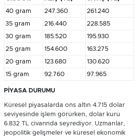
40 gram
247.360
261.240
35 gram
216.440
228.585
30 gram
185.520
195.930
25 gram
154.600
163.275
20 gram
123.680
130.620
15 gram
92.760
97.965
PİYASA DURUMU
Küresel piyasalarda ons altın 4.715 dolar
seviyesinde işlem görürken, dolar kuru
6.832 TL civarında seyrediyor. Uzmanlar,
jeopolitik gelişmeler ve küresel ekonomik