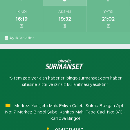
İKINDI
AKŞAM
YATSI
16:19
19:32
21:02
Aylık Vakitler
"Sitemizde yer alan haberler, bingolsurmanset.com haber
sitesine aittir ve izinsiz kullanılması yasaktır."
Merkez: YenişehirMah. Evliya Çelebi Sokak Bozgan Apt.
No: 7 Merkez Bingöl Şube: Kanireş Mah. Pape Cad. No: 3/C -
Karlıova Bingöl
05432134367