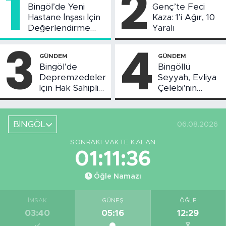
1
2
Bingöl’de Yeni
Genç’te Feci
Hastane İnşası İçin
Kaza: 1’i Ağır, 10
Değerlendirme
Yaralı
Toplantısı Yapıldı
3
4
GÜNDEM
GÜNDEM
Bingöl’de
Bingöllü
Depremzedeler
Seyyah, Evliya
İçin Hak Sahipliği
Çelebi'nin
Askı Süreci
Bahsettiği
Başladı
Bingöl'deki O
Yeri
BİNGÖL
06.08.2026
Görüntüledi
SONRAKI VAKTE KALAN
01:11:35
Öğle Namazı
İMSAK
GÜNEŞ
ÖĞLE
03:40
05:16
12:29