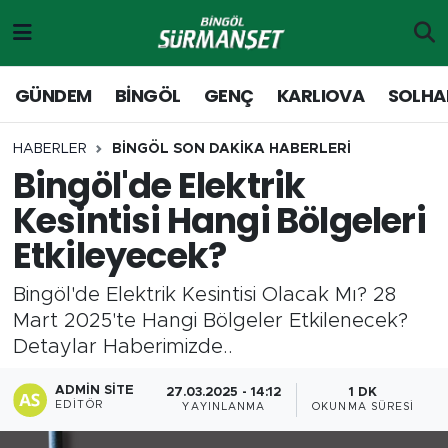
Gündem
Merkez Nöbetçi Eczaneler
GÜNDEM
BİNGÖL
GENÇ
KARLIOVA
SOLHA
Genç
Merkez Hava Durumu
HABERLER
BİNGÖL SON DAKİKA HABERLERİ
Bingöl'de Elektrik
Solhan
Merkez Trafik Yoğunluk Haritası
Kesintisi Hangi Bölgeleri
Karlıova
Süper Lig Puan Durumu ve Fikstür
Etkileyecek?
Adaklı-Kiğı
Tüm Manşetler
Bingöl'de Elektrik Kesintisi Olacak Mı? 28
Mart 2025'te Hangi Bölgeler Etkilenecek?
Yayladere-Yedisu
Son Dakika Haberleri
Detaylar Haberimizde..
MD Prestij Dergisi
Haber Arşivi
ADMIN SITE
27.03.2025 - 14:12
1 DK
EDITÖR
YAYINLANMA
OKUNMA SÜRESI
Siyaset