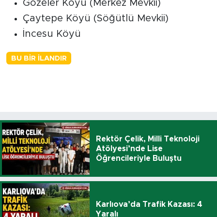
Gözeler Köyü (Merkez Mevkii)
Çaytepe Köyü (Söğütlü Mevkii)
İncesu Köyü
BU BIR İLANDIR
Rektör Çelik, Milli Teknoloji
Atölyesi’nde Lise
Öğrencileriyle Buluştu
Karlıova’da Trafik Kazası: 4
Yaralı