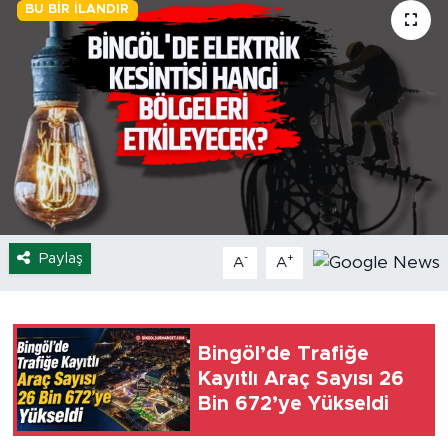
BU BIR İLANDIR
Spor
Yaşam
Sağlık
Eğitim
Ekonomi
Paylaş
-
+
A
A
Hava Durumu
Tavz Der
Bingöl’de Trafiğe
Kayıtlı Araç Sayısı 26
Bingöl Kaza Haberleri
Bin 672’ye Yükseldi