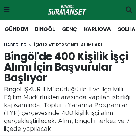
Gündem
Merkez Nöbetçi Eczaneler
GÜNDEM
BİNGÖL
GENÇ
KARLIOVA
SOLHA
Genç
Merkez Hava Durumu
HABERLER
İŞKUR VE PERSONEL ALIMLARI
Bingöl'de 400 Kişilik İşçi
Solhan
Merkez Trafik Yoğunluk Haritası
Alımı İçin Başvurular
Karlıova
Süper Lig Puan Durumu ve Fikstür
Başlıyor
Adaklı-Kiğı
Tüm Manşetler
Bingöl İŞKUR İl Müdürlüğü ile İl ve İlçe Milli
Eğitim Müdürlükleri arasında yapılan işbirliği
Yayladere-Yedisu
Son Dakika Haberleri
kapsamında, Toplum Yararına Programlar
(TYP) çerçevesinde 400 kişilik işçi alımı
MD Prestij Dergisi
Haber Arşivi
gerçekleştirilecek. Alım, Bingöl merkez ve 7
ilçede yapılacak
Siyaset