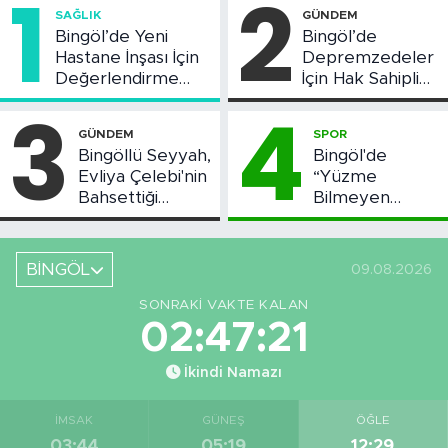
1
2
SAĞLIK
GÜNDEM
Bingöl’de Yeni
Bingöl’de
Hastane İnşası İçin
Depremzedeler
Değerlendirme
İçin Hak Sahipliği
Toplantısı Yapıldı
Askı Süreci
3
4
Başladı
GÜNDEM
SPOR
Bingöllü Seyyah,
Bingöl'de
Evliya Çelebi'nin
“Yüzme
Bahsettiği
Bilmeyen
Bingöl'deki O
Kalmasın”
Yeri Görüntüledi
Projesi Devam
Ediyor
BİNGÖL
09.08.2026
SONRAKI VAKTE KALAN
02:47:21
İkindi Namazı
İMSAK
GÜNEŞ
ÖĞLE
03:44
05:19
12:29