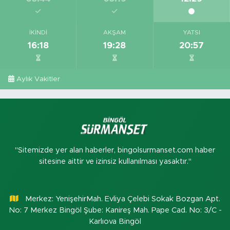
İKINDI
AKŞAM
YATSI
16:18
19:28
20:57
Aylık Vakitler
"Sitemizde yer alan haberler, bingolsurmanset.com haber
sitesine aittir ve izinsiz kullanılması yasaktır."
Merkez: YenişehirMah. Evliya Çelebi Sokak Bozgan Apt.
No: 7 Merkez Bingöl Şube: Kanireş Mah. Pape Cad. No: 3/C -
Karlıova Bingöl