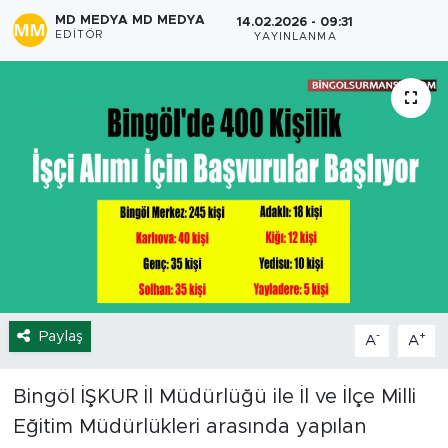
MD MEDYA MD MEDYA
14.02.2026 - 09:31
Spor
EDITÖR
YAYINLANMA
Yaşam
Sağlık
Eğitim
Ekonomi
Hava Durumu
Paylaş
-
+
A
A
Tavz Der
Bingöl Kaza Haberleri
Bingöl İŞKUR İl Müdürlüğü ile İl ve İlçe Milli
Eğitim Müdürlükleri arasında yapılan